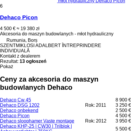
młot hydrauliczny Dehaco Picon
6
Dehaco Picon
4 500 €
≈ 19 380 zł
Akcesoria do maszyn budowlanych - młot hydrauliczny
Rumunia, Borș
SZENTMIKLOSI ADALBERT ÎNTREPRINDERE
INDIVIDUALĂ
Kontakt z dealerem
Rezultat:
13 ogłoszeń
Pokaż
Ceny za akcesoria do maszyn
budowlanych Dehaco
Dehaco Cw 45
8 900 €
Dehaco DSG 1202
Rok: 2011
3 250 €
Dehaco onbekend
2 500 €
Dehaco Picon
4 500 €
Dehaco sloophamer Vaste montage
Rok: 2012
3 950 €
Dehaco KHP-25 | CW30 | Trilblok |
5 500 €