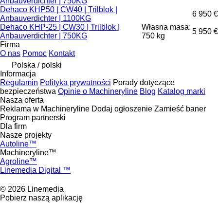
Anbauverdichter | 750KG
Dehaco KHP50 | CW40 | Trilblok |
6 950 €
Anbauverdichter | 1100KG
Dehaco KHP-25 | CW30 | Trilblok |
Własna masa:
5 950 €
Anbauverdichter | 750KG
750 kg
Firma
O nas
Pomoc
Kontakt
Polska / polski
Informacja
Regulamin
Polityka prywatności
Porady dotyczące
bezpieczeństwa
Opinie o Machineryline
Blog
Katalog marki
Nasza oferta
Reklama w Machineryline
Dodaj ogłoszenie
Zamieść baner
Program partnerski
Dla firm
Nasze projekty
Autoline™
Machineryline™
Agroline™
Linemedia Digital ™
© 2026 Linemedia
Pobierz naszą aplikację