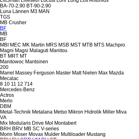
LiftSmart
Lilleseth
Locust
Lohr
Long
Los Antonios
BA-70-2.90
BT-90-2.90
Luna
Lännen
M3
MAN
TGS
MB Crusher
BF
MB
BF
MBI
MEC
MK Martin
MRS
MSB
MST
MTB
MTS
Machpro
Magni
Magsi
Malaguti
Manitou
BT
MRT
MT
Manitowoc
Mantsinen
200
Marrel
Massey Ferguson
Master
Matt Nielen
Max
Mazda
Mecalac
8
10
11
12
714
Mercedes-Benz
Actros
Merlo
DBM
Metal-Technik
Metalana
Metso
Mikron Hidrolik
Miller
Miva
VA
Mix
Modularis Drive
Mol
Montabert
BRH
BRV
MB
SC
V-series
Morin
Moser
Movax
Mulder
Multiloader
Mustang