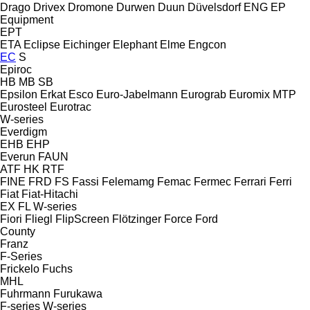
Drago
Drivex
Dromone
Durwen
Duun
Düvelsdorf
ENG
EP
Equipment
EPT
ETA
Eclipse
Eichinger
Elephant
Elme
Engcon
EC
S
Epiroc
HB
MB
SB
Epsilon
Erkat
Esco
Euro-Jabelmann
Eurograb
Euromix MTP
Eurosteel
Eurotrac
W-series
Everdigm
EHB
EHP
Everun
FAUN
ATF
HK
RTF
FINE
FRD
FS
Fassi
Felemamg
Femac
Fermec
Ferrari
Ferri
Fiat
Fiat-Hitachi
EX
FL
W-series
Fiori
Fliegl
FlipScreen
Flötzinger
Force
Ford
County
Franz
F-Series
Frickelo
Fuchs
MHL
Fuhrmann
Furukawa
F-series
W-series