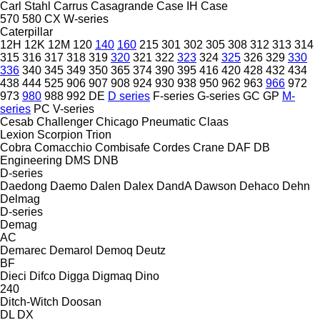
Carl Stahl
Carrus
Casagrande
Case IH
Case
570
580
CX
W-series
Caterpillar
12H
12K
12M
120
140
160
215
301
302
305
308
312
313
314
315
316
317
318
319
320
321
322
323
324
325
326
329
330
336
340
345
349
350
365
374
390
395
416
420
428
432
434
438
444
525
906
907
908
924
930
938
950
962
963
966
972
973
980
988
992
DE
D series
F-series
G-series
GC
GP
M-
series
PC
V-series
Cesab
Challenger
Chicago Pneumatic
Claas
Lexion
Scorpion
Trion
Cobra
Comacchio
Combisafe
Cordes
Crane
DAF
DB
Engineering
DMS
DNB
D-series
Daedong
Daemo
Dalen
Dalex
DandA
Dawson
Dehaco
Dehn
Delmag
D-series
Demag
AC
Demarec
Demarol
Demoq
Deutz
BF
Dieci
Difco
Digga
Digmaq
Dino
240
Ditch-Witch
Doosan
DL
DX