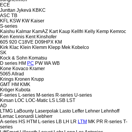
ECE
Junttan
Jykevä
KBKC
ASC
TB
KFL
KSW
KW
Kaiser
S-series
Kaishu
Kalmar
KamAZ
Kart
Kaup
Kellfri
Kelly
Kemp
Kemroc
Ken
Kennis
Kent
Kinshofer
605
920
C18VE
D09HPX
KM
Kirk
Klac
Klein
Klemm
Klepp Mek
Kobelco
SK
Kock & Sohn
Komatsu
D series
HM
PC
PW
WA
WB
Kone
Kovaco
Kramer
5065
Allrad
Krings
Kronen
Krupp
GMT
HM
KMK
Kröger
Kubota
F-series
L-series
M-series
R-series
U-series
Kırsan
LOC
LOC-Matic
LS
LSB
LST
AD
LTMG
LaBounty
Laserpolak
Lasto
Leffer
Lehner
Lehnhoff
Lemac
Leonardi
Liebherr
A-series
HS
HTM
L-series
LB
LH
LR
LTM
MK
PR
R-series
T-
series