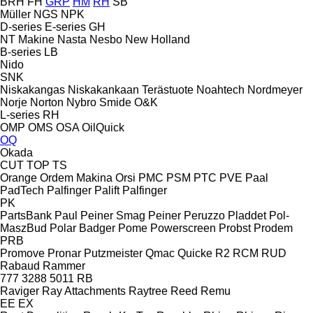
BRH
FH
GRP
HM
RH
SB
Müller
NGS
NPK
D-series
E-series
GH
NT Makine
Nasta
Nesbo
New Holland
B-series
LB
Nido
SNK
Niskakangas
Niskakankaan Terästuote
Noahtech
Nordmeyer
Norje
Norton
Nybro Smide
O&K
L-series
RH
OMP
OMS
OSA
OilQuick
OQ
Okada
CUT
TOP
TS
Orange
Ordem Makina
Orsi
PMC
PSM
PTC
PVE
Paal
PadTech
Palfinger Palift
Palfinger
PK
PartsBank
Paul
Peiner Smag
Peiner
Peruzzo
Pladdet
Pol-
MaszBud
Polar Badger
Pome
Powerscreen
Probst
Prodem
PRB
Promove
Pronar
Putzmeister
Qmac
Quicke
R2
RCM
RUD
Rabaud
Rammer
777
3288
5011
RB
Raviger
Ray Attachments
Raytree
Reed
Remu
EE
EX