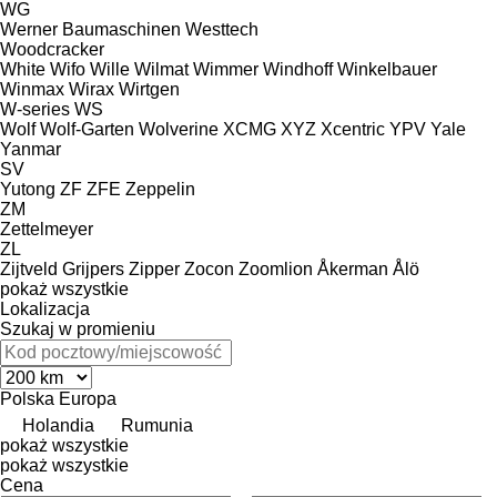
WG
Werner Baumaschinen
Westtech
Woodcracker
White
Wifo
Wille
Wilmat
Wimmer
Windhoff
Winkelbauer
Winmax
Wirax
Wirtgen
W-series
WS
Wolf
Wolf-Garten
Wolverine
XCMG
XYZ
Xcentric
YPV
Yale
Yanmar
SV
Yutong
ZF
ZFE
Zeppelin
ZM
Zettelmeyer
ZL
Zijtveld Grijpers
Zipper
Zocon
Zoomlion
Åkerman
Ålö
pokaż wszystkie
Lokalizacja
Szukaj w promieniu
Polska
Europa
Holandia
Rumunia
pokaż wszystkie
pokaż wszystkie
Cena