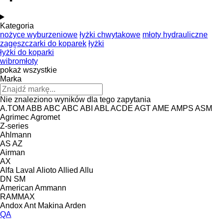
Kategoria
nożyce wyburzeniowe
łyżki chwytakowe
młoty hydrauliczne
zagęszczarki do koparek
łyżki
łyżki do koparki
wibromłoty
pokaż wszystkie
Marka
Nie znaleziono wyników dla tego zapytania
A.TOM
ABB
ABC
ABC
ABI
ABL
ACDE
AGT
AME
AMPS
ASM
Agrimec
Agromet
Z-series
Ahlmann
AS
AZ
Airman
AX
Alfa Laval
Alioto
Allied
Allu
DN
SM
American
Ammann
RAMMAX
Andox
Ant Makina
Arden
QA