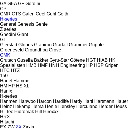
GA
GEA
GF Gordini
CP
GMR
GTS
Galen
Geel
Gehl
Geith
H-series
General
Genesis
Genie
Z series
Ghedini
Giant
GT
Gjerstad
Globus
Grabiron
Gradall
Grammer
Gripple
Groeneveld
Groundhog
Grove
GMK
Grutech
Gusella Bakker
Gyru-Star
Götene
HGT
HIAB
HK
Spesialisten
HMB
HMF
HNH Engineering
HP
HSP Gripen
HTC
HTZ
150
Hadef
Hammer
HM
HP
HS
XL
Hanix
H-series
Hanmen
Hanwoo
Harcon
Hardlife
Hardy
Hartl
Hartmann
Hauer
Heinz
Hekamp
Hema
Henle
Hensley
Herculano
Herder
Heuss
Hi-Tec
Hidromak
Hill
Hiroxxx
HRX
Hitachi
EX
ZW
ZX
Zaxis