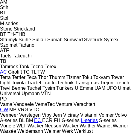
AM
Stihl
BT
Stoll
M-series
Stone
Strickland
BT
TH-THB
Strumyk
Suihe
Sullair
Sumab
Sunward
Svetruck
Symex
Szolmet
Tadano
ATF
Taets
Takeuchi
TB
Tamrock
Tank
Tecna
Terex
AC
Girolift
TC
TL
TW
Terra
Terrier
Texa
Thor
Thumm
Tizmar
Toku
Tokvam
Tower
Light
Toyota
Tractel
Tracto-Technik
Transgruas
Trejon
Trench
Trevi Benne
Tuchel
Tysim
Tünkers
U.Emme
UAM
UFO
Ulmet
Universal
Upmann
VTN
PD
Vama
Vandaele
VemaTec
Ventura
Verachtert
CW
MP
VRG
VTC
Vermeer
Verstegen
Viby Jern
Vicinay
Vistarini
Volmer
Volvo
A-series
BL
BM
EC
ECR
FH
G-series
L-series
S-series
Vögele
WLT
Wacker Neuson
Wacker
Walther
Wamet
Warrior
Warzée
Weidemann
Weimar
Werk
Werklust