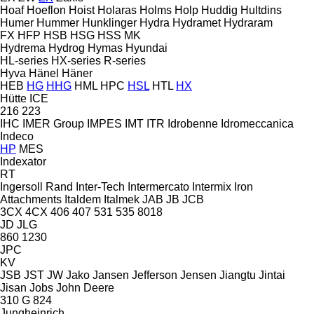
Hoaf
Hoeflon
Hoist
Holaras
Holms
Holp
Huddig
Hultdins
Humer
Hummer
Hunklinger
Hydra
Hydramet
Hydraram
FX
HFP
HSB
HSG
HSS
MK
Hydrema
Hydrog
Hymas
Hyundai
HL-series
HX-series
R-series
Hyva
Hänel
Häner
HEB
HG
HHG
HML
HPC
HSL
HTL
HX
Hütte
ICE
216
223
IHC
IMER Group
IMPES
IMT
ITR
Idrobenne
Idromeccanica
Indeco
HP
MES
Indexator
RT
Ingersoll Rand
Inter-Tech
Intermercato
Intermix
Iron
Attachments
Italdem
Italmek
JAB
JB
JCB
3CX
4CX
406
407
531
535
8018
JD
JLG
860
1230
JPC
KV
JSB
JST
JW
Jako
Jansen
Jefferson
Jensen
Jiangtu
Jintai
Jisan
Jobs
John Deere
310 G
824
Jungheinrich