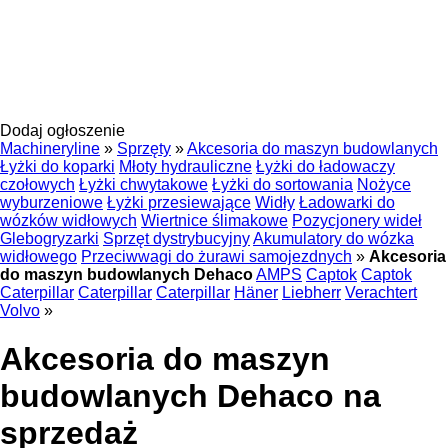
Dodaj ogłoszenie
Machineryline
»
Sprzęty
»
Akcesoria do maszyn budowlanych
Łyżki do koparki
Młoty hydrauliczne
Łyżki do ładowaczy
czołowych
Łyżki chwytakowe
Łyżki do sortowania
Nożyce
wyburzeniowe
Łyżki przesiewające
Widły
Ładowarki do
wózków widłowych
Wiertnice ślimakowe
Pozycjonery wideł
Glebogryzarki
Sprzęt dystrybucyjny
Akumulatory do wózka
widłowego
Przeciwwagi do żurawi samojezdnych
»
Akcesoria
do maszyn budowlanych Dehaco
AMPS
Captok
Captok
Caterpillar
Caterpillar
Caterpillar
Häner
Liebherr
Verachtert
Volvo
»
Akcesoria do maszyn
budowlanych Dehaco na
sprzedaż