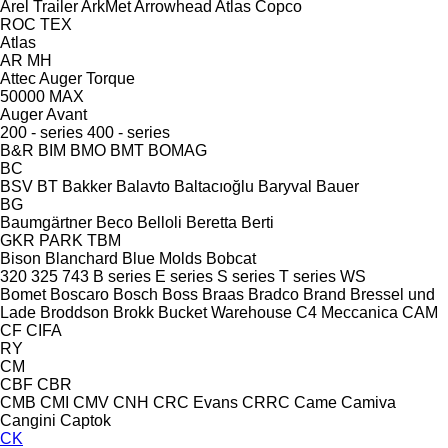
Arel Trailer
ArkMet
Arrowhead
Atlas Copco
ROC
TEX
Atlas
AR
MH
Attec
Auger Torque
50000 MAX
Auger
Avant
200 - series
400 - series
B&R
BIM
BMO
BMT
BOMAG
BC
BSV
BT
Bakker
Balavto
Baltacıoğlu
Baryval
Bauer
BG
Baumgärtner
Beco
Belloli
Beretta
Berti
GKR
PARK
TBM
Bison
Blanchard
Blue Molds
Bobcat
320
325
743
B series
E series
S series
T series
WS
Bomet
Boscaro
Bosch
Boss
Braas
Bradco
Brand
Bressel und
Lade
Broddson
Brokk
Bucket Warehouse
C4 Meccanica
CAM
CF
CIFA
RY
CM
CBF
CBR
CMB
CMI
CMV
CNH
CRC Evans
CRRC
Came
Camiva
Cangini
Captok
CK