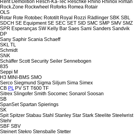
Rent Demolition
Resch-Ka-Tec
Reschke
Rhino
Rhinox
Riman
Rock.Zone
Rockwheel
Roforks
Romea
Rotair
OLS
Rotar
Rote
Rotobec
Rototilt
Royal
Rozzi
Rädlinger
SBK
SBL
SDCH
SE Equipment
SE
SEC
SET
SID
SMC
SMP
SMV
SMZ
SPR Esperanças
SW Kelly Bar
Saes
Sami
Sanders
Sandvik
DP
Sany
Saphir
Scania
Schaeff
SKL
TL
Schmidt
SNK
Schäffer
Scott
Security
Seiler
Sennebogen
835
Seppi M
H3
MINI-BMS
SMO
Serco
Siegmund
Sigma
Siljum
Sima
Simex
CB
PL
PV
ST
T600
TF
Sitrex
Slingofer
Smith
Socomec
Sonarol
Soosan
SB
SpanSet
Spartan
Spierings
SK
Spit
Spitzer
Stabau
Stahl
Stanley
Star
Stark
Steelite
Steelwrist
Stehr
SBF
SBV
Steinert
Stekro
Stensballe
Stetter