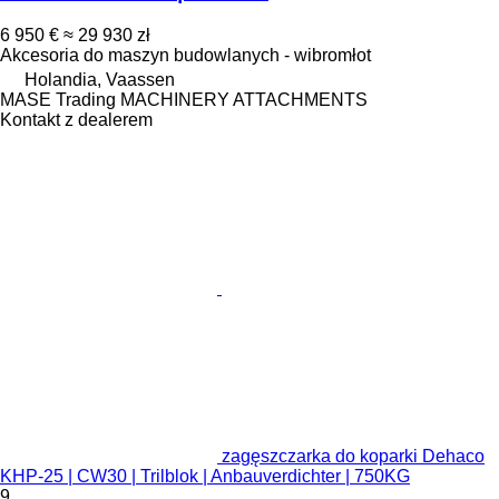
6 950 €
≈ 29 930 zł
Akcesoria do maszyn budowlanych - wibromłot
Holandia, Vaassen
MASE Trading MACHINERY ATTACHMENTS
Kontakt z dealerem
zagęszczarka do koparki Dehaco
KHP-25 | CW30 | Trilblok | Anbauverdichter | 750KG
9