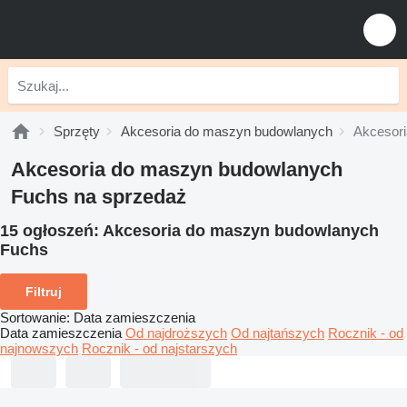
Sprzęty
Akcesoria do maszyn budowlanych
Akcesor
Akcesoria do maszyn budowlanych
Fuchs na sprzedaż
15 ogłoszeń:
Akcesoria do maszyn budowlanych
Fuchs
Filtruj
Sortowanie
:
Data zamieszczenia
Data zamieszczenia
Od najdroższych
Od najtańszych
Rocznik - od
najnowszych
Rocznik - od najstarszych