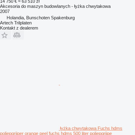
14 750 €
≈ 63 510 zł
Akcesoria do maszyn budowlanych - łyżka chwytakowa
2007
Holandia, Bunschoten Spakenburg
Artech Trilplaten
Kontakt z dealerem
łyżka chwytakowa Fuchs hdms
poliepgrijper orange peel fuchs hdms 500 liter poliepgrijpe