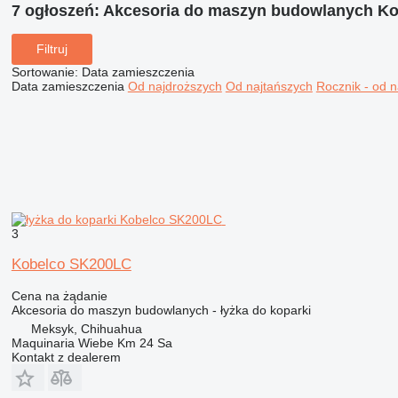
7 ogłoszeń:
Akcesoria do maszyn budowlanych Ko
Filtruj
Sortowanie
:
Data zamieszczenia
Data zamieszczenia
Od najdroższych
Od najtańszych
Rocznik - od 
3
Kobelco SK200LC
Cena na żądanie
Akcesoria do maszyn budowlanych - łyżka do koparki
Meksyk, Chihuahua
Maquinaria Wiebe Km 24 Sa
Kontakt z dealerem