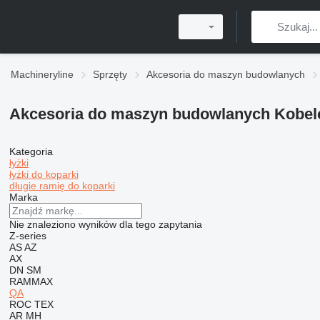
Machineryline
Sprzęty
Akcesoria do maszyn budowlanych
Akcesoria do maszyn budowlanych Kobel
Kategoria
łyżki
łyżki do koparki
długie ramię do koparki
Marka
Nie znaleziono wyników dla tego zapytania
Z-series
AS
AZ
AX
DN
SM
RAMMAX
QA
ROC
TEX
AR
MH