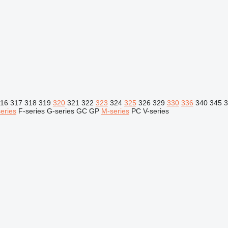
16
317
318
319
320
321
322
323
324
325
326
329
330
336
340
345
3
eries
F-series
G-series
GC
GP
M-series
PC
V-series