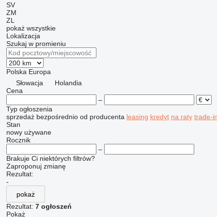
SV
ZM
ZL
pokaż wszystkie
Lokalizacja
Szukaj w promieniu
Polska
Europa
Słowacja
Holandia
Cena
–
Typ ogłoszenia
sprzedaż
bezpośrednio od producenta
leasing
kredyt
na raty
trade-i
Stan
nowy
używane
Rocznik
–
Brakuje Ci niektórych filtrów?
Zaproponuj zmianę
Rezultat:
-
pokaż
Rezultat:
7 ogłoszeń
Pokaż