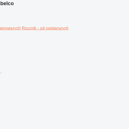
belco
najnowszych
Rocznik - od najstarszych