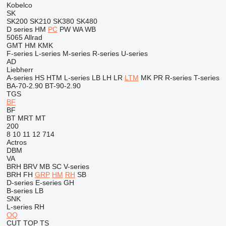
Kobelco
SK
SK200
SK210
SK380
SK480
D series
HM
PC
PW
WA
WB
5065
Allrad
GMT
HM
KMK
F-series
L-series
M-series
R-series
U-series
AD
Liebherr
A-series
HS
HTM
L-series
LB
LH
LR
LTM
MK
PR
R-series
T-series
BA-70-2.90
BT-90-2.90
TGS
BF
BF
BT
MRT
MT
200
8
10
11
12
714
Actros
DBM
VA
BRH
BRV
MB
SC
V-series
BRH
FH
GRP
HM
RH
SB
D-series
E-series
GH
B-series
LB
SNK
L-series
RH
OQ
CUT
TOP
TS