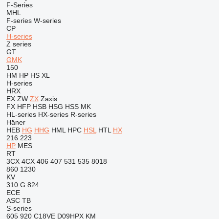
F-Series
MHL
F-series
W-series
CP
H-series
Z series
GT
GMK
150
HM
HP
HS
XL
H-series
HRX
EX
ZW
ZX
Zaxis
FX
HFP
HSB
HSG
HSS
MK
HL-series
HX-series
R-series
Häner
HEB
HG
HHG
HML
HPC
HSL
HTL
HX
216
223
HP
MES
RT
3CX
4CX
406
407
531
535
8018
860
1230
KV
310 G
824
ECE
ASC
TB
S-series
605
920
C18VE
D09HPX
KM