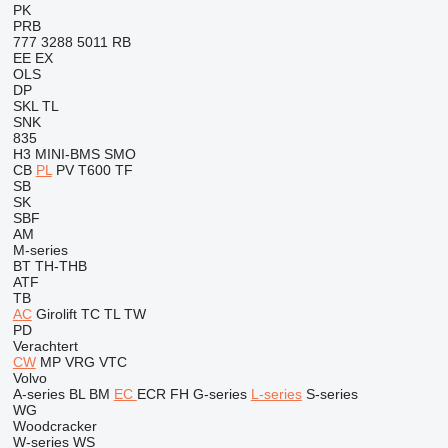
PK
PRB
777
3288
5011
RB
EE
EX
OLS
DP
SKL
TL
SNK
835
H3
MINI-BMS
SMO
CB
PL
PV
T600
TF
SB
SK
SBF
AM
M-series
BT
TH-THB
ATF
TB
AC
Girolift
TC
TL
TW
PD
Verachtert
CW
MP
VRG
VTC
Volvo
A-series
BL
BM
EC
ECR
FH
G-series
L-series
S-series
WG
Woodcracker
W-series
WS