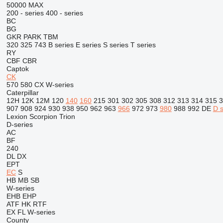
50000 MAX
200 - series
400 - series
BC
BG
GKR
PARK
TBM
320
325
743
B series
E series
S series
T series
RY
CBF
CBR
Captok
CK
570
580
CX
W-series
Caterpillar
12H
12K
12M
120
140
160
215
301
302
305
308
312
313
314
315
3
907
908
924
930
938
950
962
963
966
972
973
980
988
992
DE
D s
Lexion
Scorpion
Trion
D-series
AC
BF
240
DL
DX
EPT
EC
S
HB
MB
SB
W-series
EHB
EHP
ATF
HK
RTF
EX
FL
W-series
County