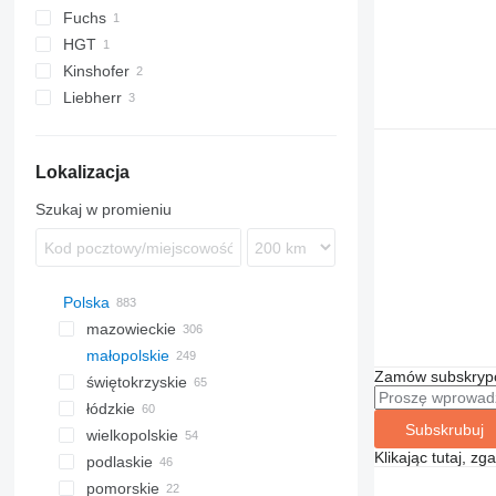
Fuchs
HGT
Kinshofer
Liebherr
C18VE
T-series
Lokalizacja
Szukaj w promieniu
Polska
mazowieckie
małopolskie
Warszawa
Zamów subskrypcj
świętokrzyskie
Pułtusk
Kraków
łódzkie
Łochów
Iwanowice
Kielce
Subskrubuj
wielkopolskie
Wołomin
Nowy Sącz
Słupia
Bełchatów
Klikając tutaj, z
podlaskie
Mińsk Mazowiecki
Wielogłowy
Łopuszno
Poznań
pomorskie
Sochaczew
Bolechowice
Pińczów
Perzyce
Białystok