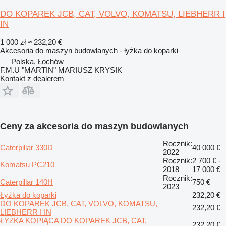
DO KOPAREK JCB, CAT, VOLVO, KOMATSU, LIEBHERR I
IN
1 000 zł
≈ 232,20 €
Akcesoria do maszyn budowlanych - łyżka do koparki
Polska, Łochów
F.M.U "MARTIN" MARIUSZ KRYSIK
Kontakt z dealerem
Ceny za akcesoria do maszyn budowlanych
Rocznik:
Caterpillar 330D
40 000 €
2022
Rocznik:
2 700 € -
Komatsu PC210
2018
17 000 €
Rocznik:
Caterpillar 140H
750 €
2023
Łyżka do koparki
232,20 €
DO KOPAREK JCB, CAT, VOLVO, KOMATSU,
232,20 €
LIEBHERR I IN
ŁYŻKA KOPIĄCA DO KOPAREK JCB, CAT,
232,20 €