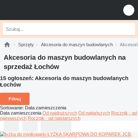
Sprzęty
Akcesoria do maszyn budowlanych
Akcesor
Akcesoria do maszyn budowlanych na
sprzedaż Łochów
15 ogłoszeń:
Akcesoria do maszyn budowlanych
Łochów
Filtruj
Sortowanie
:
Data zamieszczenia
Data zamieszczenia
Od najdroższych
Od najtańszych
Rocznik - od
najnowszych
Rocznik - od najstarszych