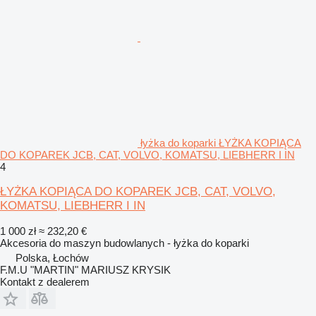
łyżka do koparki ŁYŻKA KOPIĄCA
DO KOPAREK JCB, CAT, VOLVO, KOMATSU, LIEBHERR I IN
4
ŁYŻKA KOPIĄCA DO KOPAREK JCB, CAT, VOLVO,
KOMATSU, LIEBHERR I IN
1 000 zł
≈ 232,20 €
Akcesoria do maszyn budowlanych - łyżka do koparki
Polska, Łochów
F.M.U "MARTIN" MARIUSZ KRYSIK
Kontakt z dealerem