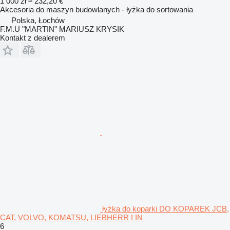
1 000 zł
≈ 232,20 €
Akcesoria do maszyn budowlanych - łyżka do sortowania
Polska, Łochów
F.M.U "MARTIN" MARIUSZ KRYSIK
Kontakt z dealerem
łyżka do koparki DO KOPAREK JCB,
CAT, VOLVO, KOMATSU, LIEBHERR I IN
6