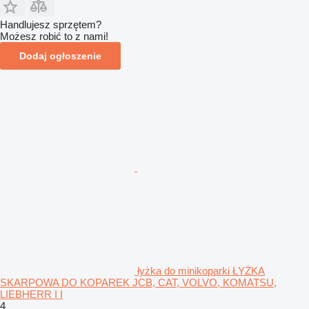
Handlujesz sprzętem?
Możesz robić to z nami!
Dodaj ogłoszenie
łyżka do minikoparki ŁYŻKA
SKARPOWA DO KOPAREK JCB, CAT, VOLVO, KOMATSU,
LIEBHERR I I
4