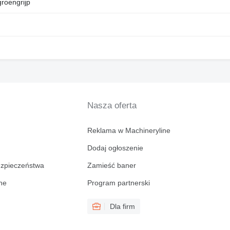
groengrijp
Nasza oferta
Reklama w Machineryline
Dodaj ogłoszenie
ezpieczeństwa
Zamieść baner
ine
Program partnerski
Dla firm