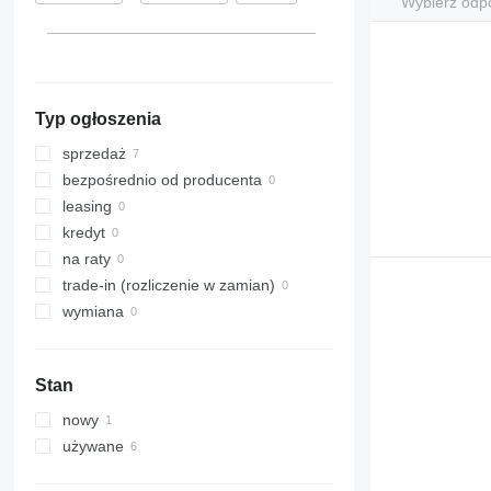
Wybierz odp
319
320
321
322
Typ ogłoszenia
323
324
sprzedaż
325
bezpośrednio od producenta
326
leasing
329
kredyt
330
na raty
336
trade-in (rozliczenie w zamian)
340
wymiana
345
349
Stan
350
365
nowy
374
używane
390