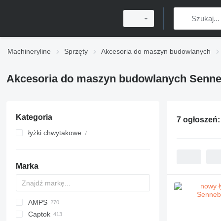
Machineryline
Sprzęty
Akcesoria do maszyn budowlanych
Akcesoria do maszyn budowlanych Senne
Kategoria
7 ogłoszeń
łyżki chwytakowe
Marka
AMPS
Captok
Z-series
AS
AX
DN
RAMMAX
QA
ROC
AR
50000 MAX
200 - series
BC
BG
GKR
320
RY
CBF