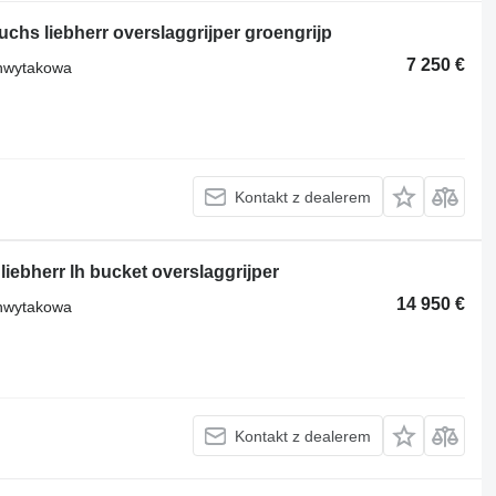
chs liebherr overslaggrijper groengrijp
7 250 €
chwytakowa
Kontakt z dealerem
iebherr lh bucket overslaggrijper
14 950 €
chwytakowa
Kontakt z dealerem