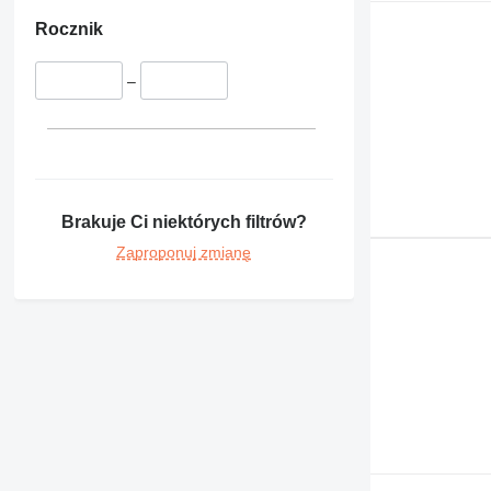
395
416
Rocznik
420
428
–
432
434
438
444
525
Brakuje Ci niektórych filtrów?
906
Zaproponuj zmianę
907
908
924
930
938
950
962
963
966