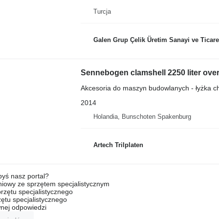
Turcja
Galen Grup Çelik Üretim Sanayi ve Ticare
Sennebogen clamshell 2250 liter overs
Akcesoria do maszyn budowlanych - łyżka 
2014
Holandia, Bunschoten Spakenburg
Artech Trilplaten
byś nasz portal?
niowy ze sprzętem specjalistycznym
rzętu specjalistycznego
ętu specjalistycznego
nej odpowiedzi