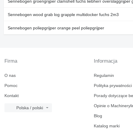
Sennebogen groengrijper clamshell fuchs liebherr overslaggrijper 
Sennebogen wood grab log grapple multidocker fuchs 2m3
Sennebogen poliepgrijper orange peel poliepgrijper
Firma
Informacja
O nas
Regulamin
Pomoc
Polityka prywatności
Kontakt
Porady dotyczące b
Opinie o Machineryl
Polska / polski
Blog
Katalog marki