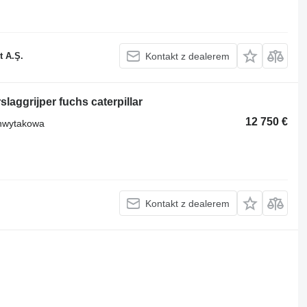
t A.Ş.
Kontakt z dealerem
laggrijper fuchs caterpillar
12 750 €
chwytakowa
Kontakt z dealerem