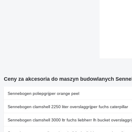
972
973
980
988
992
DE
D series
F-series
G-series
GC
GP
Ceny za akcesoria do maszyn budowlanych Senn
M-series
PC
Sennebogen poliepgrijper orange peel
V-series
Sennebogen clamshell 2250 liter overslaggrijper fuchs caterpillar
Sennebogen clamshell 3000 ltr fuchs liebherr lh bucket overslaggri