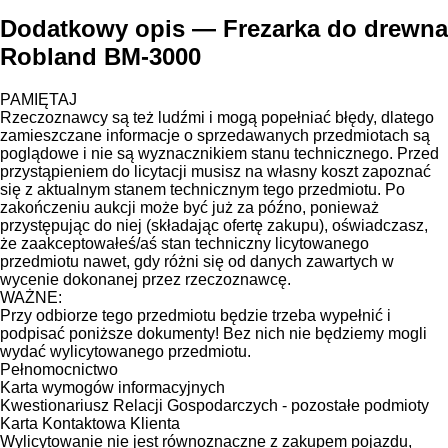
Dodatkowy opis — Frezarka do drewna
Robland BM-3000
PAMIĘTAJ
Rzeczoznawcy są też ludźmi i mogą popełniać błędy, dlatego
zamieszczane informacje o sprzedawanych przedmiotach są
poglądowe i nie są wyznacznikiem stanu technicznego. Przed
przystąpieniem do licytacji musisz na własny koszt zapoznać
się z aktualnym stanem technicznym tego przedmiotu. Po
zakończeniu aukcji może być już za późno, ponieważ
przystępując do niej (składając ofertę zakupu), oświadczasz,
że zaakceptowałeś/aś stan techniczny licytowanego
przedmiotu nawet, gdy różni się od danych zawartych w
wycenie dokonanej przez rzeczoznawcę.
WAŻNE:
Przy odbiorze tego przedmiotu będzie trzeba wypełnić i
podpisać poniższe dokumenty! Bez nich nie będziemy mogli
wydać wylicytowanego przedmiotu.
Pełnomocnictwo
Karta wymogów informacyjnych
Kwestionariusz Relacji Gospodarczych - pozostałe podmioty
Karta Kontaktowa Klienta
Wylicytowanie nie jest równoznaczne z zakupem pojazdu,