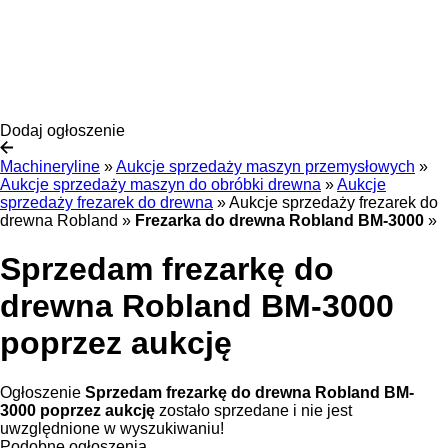
Dodaj ogłoszenie
Machineryline
»
Aukcje sprzedaży maszyn przemysłowych
»
Aukcje sprzedaży maszyn do obróbki drewna
»
Aukcje
sprzedaży frezarek do drewna
»
Aukcje sprzedaży frezarek do
drewna Robland
»
Frezarka do drewna Robland BM-3000
»
Sprzedam frezarkę do
drewna Robland BM-3000
poprzez aukcję
Ogłoszenie
Sprzedam frezarkę do drewna Robland BM-
3000 poprzez aukcję
zostało sprzedane i nie jest
uwzględnione w wyszukiwaniu!
Podobne ogłoszenia