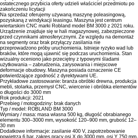
ostatecznego przybicia oferty udzieli właściciel przedmiotu po
zakończeniu licytacji
Na sprzedaż oferujemy używaną maszynę poleasingową,
pozyskaną z windykacji leasingu. Maszyna jest centrum
wiertarskim CNC marki Robland model BM 3000 z 2021 roku.
Urządzenie znajduje się w hali magazynowej, zabezpieczone
przed czynnikami atmosferycznymi. Ze względu na demontaż
na segmenty oraz brak przyłączy zasilania nie
przeprowadzono próby uruchomienia. Istnieje ryzyko wad lub
braków, które mogą ujawnić się podczas uruchomienia. Stan
wizualny oceniono jako przeciętny z typowymi śladami
użytkowania – zabrudzenia, zarysowania i miejscowe
deformacje obudowy. Maszyna posiada oznaczenie CE
potwierdzające zgodność z dyrektywami UE.
Przykładowe zastosowanie: branża obróbki drewna, produkcja
mebli, stolarka, przemysł CNC, wiercenie i obróbka elementów
o długości do 3000 mm
Rok produkcji: 2021
Przebieg / motogodziny: brak danych
Typ / model: ROBLAND BM 3000
Wymiary / masa: masa własna 500 kg, długość obrabianego
elementu 300–3000 mm, wysokość 120–900 mm, grubość 12–
30 mm
Dodatkowe informacje: zasilanie 400 V, zapotrzebowanie
powietrza 6 bar, zakres pracy osi X do 3000 mm, osi Y 750 mm,