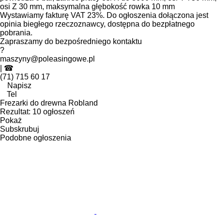
osi Z 30 mm, maksymalna głębokość rowka 10 mm
Wystawiamy fakturę VAT 23%. Do ogłoszenia dołączona jest
opinia biegłego rzeczoznawcy, dostępna do bezpłatnego
pobrania.
Zapraszamy do bezpośredniego kontaktu
?
maszyny@poleasingowe.pl
| ☎
(71) 715 60 17
Napisz
Tel
Frezarki do drewna Robland
Rezultat:
10 ogłoszeń
Pokaż
Subskrubuj
Podobne ogłoszenia