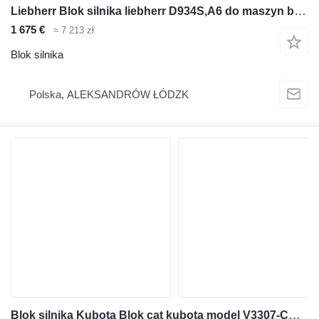
Liebherr Blok silnika liebherr D934S,A6 do maszyn budowlanych
1 675 €
≈ 7 213 zł
Blok silnika
Polska, ALEKSANDRÓW ŁÓDZK
Blok silnika Kubota Blok cat kubota model V3307-CR_TE4B-CTP-2R cod sil 1J451-11001 do maszyn budowlanych