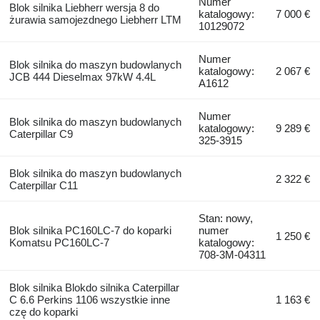
Numer
Blok silnika Liebherr wersja 8 do
katalogowy:
7 000 €
żurawia samojezdnego Liebherr LTM
10129072
Numer
Blok silnika do maszyn budowlanych
katalogowy:
2 067 €
JCB 444 Dieselmax 97kW 4.4L
A1612
Numer
Blok silnika do maszyn budowlanych
katalogowy:
9 289 €
Caterpillar C9
325-3915
Blok silnika do maszyn budowlanych
2 322 €
Caterpillar C11
Stan: nowy,
Blok silnika PC160LC-7 do koparki
numer
1 250 €
Komatsu PC160LC-7
katalogowy:
708-3M-04311
Blok silnika Blokdo silnika Caterpillar
C 6.6 Perkins 1106 wszystkie inne
1 163 €
czę do koparki