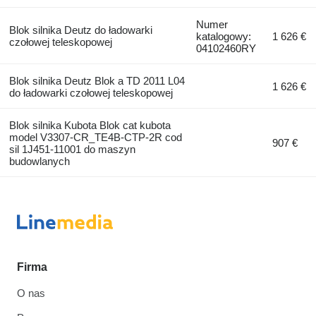
Numer
Blok silnika Deutz do ładowarki
katalogowy:
1 626 €
czołowej teleskopowej
04102460RY
Blok silnika Deutz Blok a TD 2011 L04
1 626 €
do ładowarki czołowej teleskopowej
Blok silnika Kubota Blok cat kubota
model V3307-CR_TE4B-CTP-2R cod
907 €
sil 1J451-11001 do maszyn
budowlanych
Firma
O nas