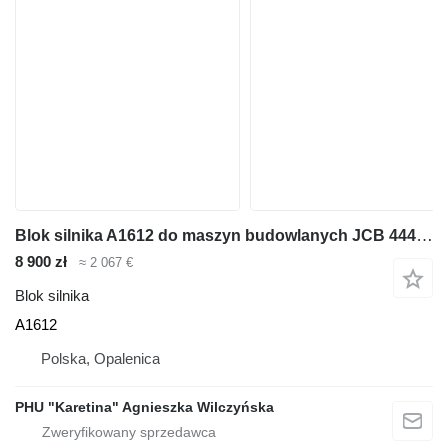
Blok silnika A1612 do maszyn budowlanych JCB 444 Dieselmax 97kW 4.4L
8 900 zł
≈ 2 067 €
Blok silnika
A1612
Polska, Opalenica
PHU "Karetina" Agnieszka Wilczyńska