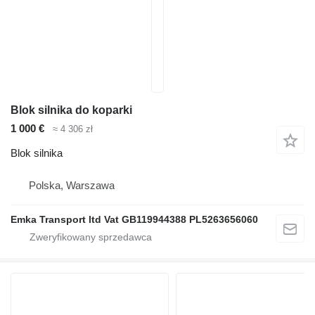
Blok silnika do koparki
1 000 €
≈ 4 306 zł
Blok silnika
Polska, Warszawa
Emka Transport ltd Vat GB119944388 PL5263656060