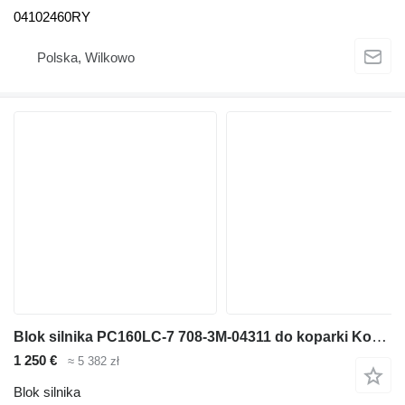
04102460RY
Polska, Wilkowo
Blok silnika PC160LC-7 708-3M-04311 do koparki Komatsu PC160LC-7
1 250 €
≈ 5 382 zł
Blok silnika