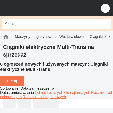
Maszyny magazynowe
Wózki widłowe
Ciągniki elekt
Ciągniki elektryczne Multi-Trans na
sprzedaż
6 ogłoszeń nowych i używanych maszyn:
Ciągniki
elektryczne Multi-Trans
Filtruj
Sortowanie
:
Data zamieszczenia
Data zamieszczenia
Od najdroższych
Od najtańszych
Rocznik - od
najnowszych
Rocznik - od najstarszych