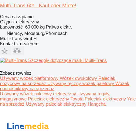
Multi-Trans 60t - Kauf oder Miete!
Cena na żądanie
Ciągnik elektryczny
Ładowność
60 000 kg
Paliwo
elektr.
Niemcy, Moosburg/Pfrombach
Multi-Trans GmbH
Kontakt z dealerem
Szczegóły dotyczące marki Multi-Trans
Zobacz rowniez
Używany wózek platformowy
Wózek dwukołowy
Paleciak
nożycowy na sprzedaż
Używany ręczny wózek paletowy
Wózek
podnośnikowy na sprzedaż
Używany wózek paletowy elektryczny
Używany regały
magazynowe
Paleciak elektryczny Toyota
Paleciak elektryczny Yale
na sprzedaż
Używany paleciak elektryczny Hangcha