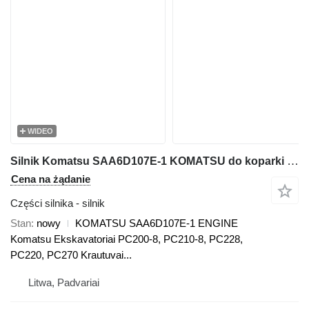
WIDEO
Silnik Komatsu SAA6D107E-1 KOMATSU do koparki Komatsu PC200-8, PC210-8, PC228, PC220, PC270, WA200, WA250, WA270, WA320, WA380
Cena na żądanie
Części silnika - silnik
Stan
nowy
KOMATSU SAA6D107E-1 ENGINE
Komatsu Ekskavatoriai PC200-8, PC210-8, PC228,
PC220, PC270 Krautuvai...
Litwa, Padvariai