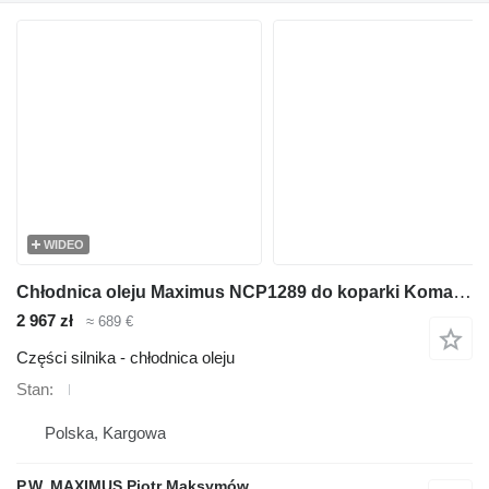
WIDEO
Chłodnica oleju Maximus NCP1289 do koparki Komatsu PC200 PC210 PC230 PC220 PC250
2 967 zł
≈ 689 €
Części silnika - chłodnica oleju
Stan
Polska, Kargowa
P.W. MAXIMUS Piotr Maksymów