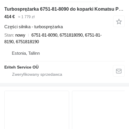
Turbosprężarka 6751-81-8090 do koparki Komatsu PC160LC-8, PC195LC-8, PC200-8
414 €
≈ 1 779 zł
Części silnika - turbosprężarka
Stan
nowy
6751-81-8090, 6751818090, 6751-81-
8190, 6751818190
Estonia, Tallinn
Eriteh Service OÜ