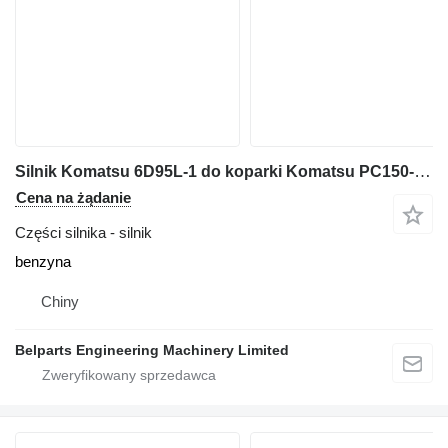
Silnik Komatsu 6D95L‑1 do koparki Komatsu PC150‑5 PC150‑6 PC200LC‑5 PC200LC‑6 PC210‑6
Cena na żądanie
Części silnika - silnik
benzyna
Chiny
Belparts Engineering Machinery Limited