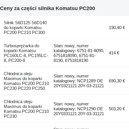
Ceny za części silnika Komatsu PC200
Silnik S6D125 S6D140
do koparki Komatsu
190,40 €
PC200 PC210 PC300
Turbosprężarka do
Stan: nowy, numer
koparki Komatsu
katalogowy: 6751-81-8090,
414 €
PC160LC-8, PC195LC-
6751818090, 6751-81-
8, PC200-8
8190, 6751818190
Chłodnica oleju
Stan: nowy, numer
Maximus do koparki
katalogowy: NCP1289 OE
690,30 €
Komatsu PC200 PC210
20Y0321121 20Y-03-21121
PC230 PC220 PC250
Chłodnica oleju
Stan: nowy, numer
Maximus do koparki
katalogowy: NCP1290 OE
503,20 €
Komatsu PC200 PC210
20Y0331121 20Y-03-31121
PC230