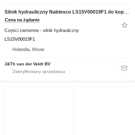
Silnik hydrauliczny Nabtesco LS15V00019F1 do koparki E485B SK485-8
Cena na żądanie
Części zamienne - silnik hydrauliczny
LS15V00019F1
Holandia, Wouw
J&Th van der Veldt BV