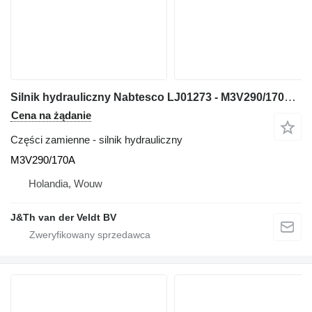
Silnik hydrauliczny Nabtesco LJ01273 - M3V290/170A do koparki Case CX330 CX350
Cena na żądanie
Części zamienne - silnik hydrauliczny
M3V290/170A
Holandia, Wouw
J&Th van der Veldt BV