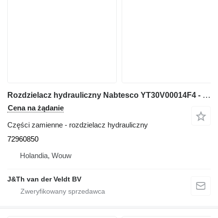
Rozdzielacz hydrauliczny Nabtesco YT30V00014F4 - 72960850 do koparki E70 EH70 E70SR SK70SR-1E
Cena na żądanie
Części zamienne - rozdzielacz hydrauliczny
72960850
Holandia, Wouw
J&Th van der Veldt BV