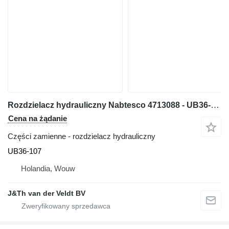
Rozdzielacz hydrauliczny Nabtesco 4713088 - UB36-107 do maszyn budowlanych Hitachi ZX470-5A ZX470-5G ZX470-6 ZX470-7 ZX490-5A ZX490-6 ZX490-5G 470G
Cena na żądanie
Części zamienne - rozdzielacz hydrauliczny
UB36-107
Holandia, Wouw
J&Th van der Veldt BV