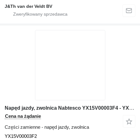
J&Th van der Veldt BV
Napęd jazdy, zwolnica Nabtesco YX15V00003F4 - YX15V00003F2 do maszyn budowlanych Kobelco E115SR E135SR SK135SR SK135SRL E135SRLC SK115SRDZ SK135SRLC SK135SR-1E SK135SRL-1E SK115SRDZ-1E SK135SRLC-1E
Cena na żądanie
Części zamienne - napęd jazdy, zwolnica
YX15V00003F2