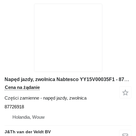
Napęd jazdy, zwolnica Nabtesco YY15V00035F1 - 87726918 do koparki E135B E140CSR E135BSR
Cena na żądanie
Części zamienne - napęd jazdy, zwolnica
87726918
Holandia, Wouw
J&Th van der Veldt BV