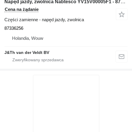
Napęd jazdy, zwolnica Nabtesco YV15V00005F1 - 87336256 do koparki Kobelco E135SR
Cena na żądanie
Części zamienne - napęd jazdy, zwolnica
87336256
Holandia, Wouw
J&Th van der Veldt BV