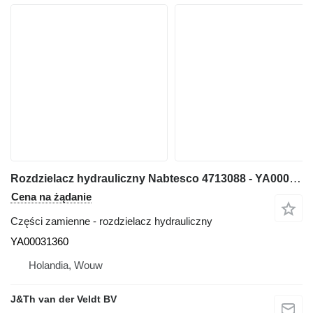
Rozdzielacz hydrauliczny Nabtesco 4713088 - YA00031360 do maszyn budowlanych Hitachi 470G ZX470-6 ZX470-7 ZX490-6 ZX470-5A ZX470-5G ZX490-5A ZX490-5G
Cena na żądanie
Części zamienne - rozdzielacz hydrauliczny
YA00031360
Holandia, Wouw
J&Th van der Veldt BV