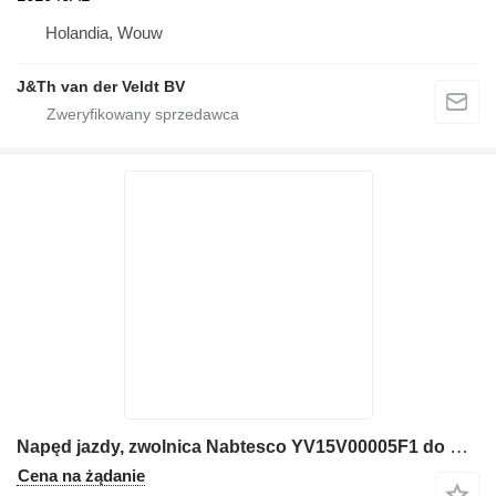
Holandia, Wouw
J&Th van der Veldt BV
Napęd jazdy, zwolnica Nabtesco YV15V00005F1 do maszyn budowlanych E115SR E135SR E135SRLC
Cena na żądanie