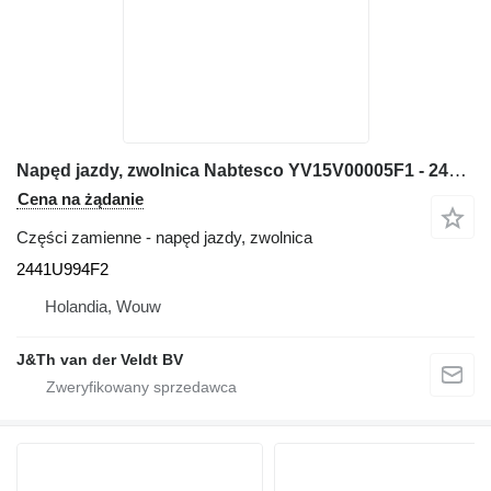
Napęd jazdy, zwolnica Nabtesco YV15V00005F1 - 2441U994F2 do koparki New Holland SK100 SK100L SK135SR SK135SRL SK115SRDZ SK135SRLC SK135SR-1E SK135SRL-1E SK115SRDZ-1E SK135SRLC-1E
Cena na żądanie
Części zamienne - napęd jazdy, zwolnica
2441U994F2
Holandia, Wouw
J&Th van der Veldt BV