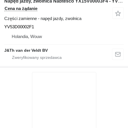
Napęd jazdy, zwolnica Nabtesco YX15V00003F4 - YV53D00002F1 do maszyn budowlanych Kobelco E115SR E135SR SK135SR SK135SRL E135SRLC SK115SRDZ SK135SRLC SK135SR-1E SK135SRL-1E SK115SRDZ-1E SK135SRLC-1E
Cena na żądanie
Części zamienne - napęd jazdy, zwolnica
YV53D00002F1
Holandia, Wouw
J&Th van der Veldt BV