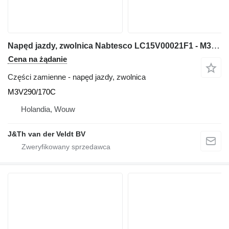
Napęd jazdy, zwolnica Nabtesco LC15V00021F1 - M3V290/170C do koparki New Holland E385
Cena na żądanie
Części zamienne - napęd jazdy, zwolnica
M3V290/170C
Holandia, Wouw
J&Th van der Veldt BV