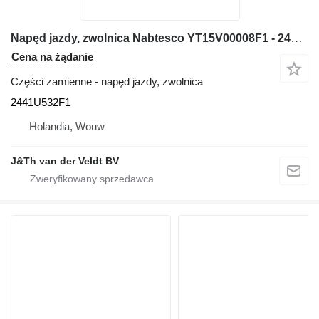
Napęd jazdy, zwolnica Nabtesco YT15V00008F1 - 2441U532F1 do koparki New Holland E70 E80 SK60 EH70 EH80 K903 E80B 70SR 80CS K903C E70SR E70BSR E80BMSR 70SR-1E SK70SR-2 SK80CS-2 70SR-1E3 80MSR-1E SK80CS-1E
Cena na żądanie
Części zamienne - napęd jazdy, zwolnica
2441U532F1
Holandia, Wouw
J&Th van der Veldt BV