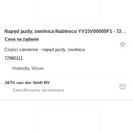
Napęd jazdy, zwolnica Nabtesco YV15V00005F1 - 72960111 do koparki Kobelco E115SR E135SR E135SRLC
Cena na żądanie
Części zamienne - napęd jazdy, zwolnica
72960111
Holandia, Wouw
J&Th van der Veldt BV