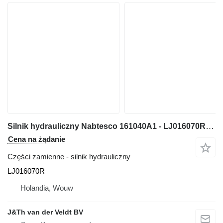
Silnik hydrauliczny Nabtesco 161040A1 - LJ016070R do maszyn budowlanych CX130B CX130C
Cena na żądanie
Części zamienne - silnik hydrauliczny
LJ016070R
Holandia, Wouw
J&Th van der Veldt BV