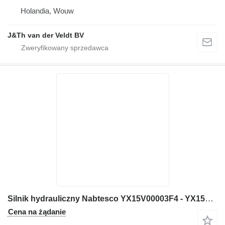
Holandia, Wouw
J&Th van der Veldt BV
Silnik hydrauliczny Nabtesco YX15V00003F4 - YX15V00003F1 do koparki Kobelco E115SR E135SR SK135SR SK135SRL E135SRLC SK115SRDZ SK135SRLC SK135SR-1E SK135SRL-1E SK115SRDZ-1E SK135SRLC-1E
Cena na żądanie