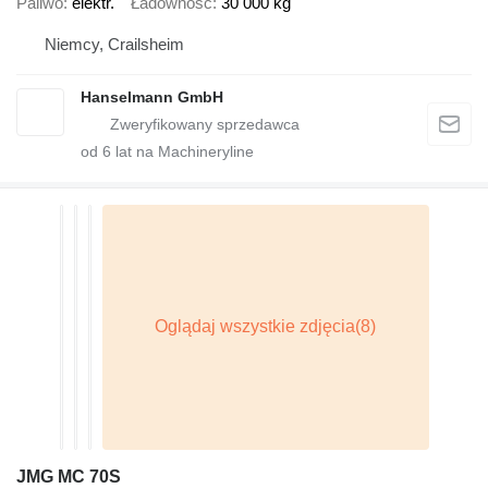
Paliwo
elektr.
Ładowność
30 000 kg
Niemcy, Crailsheim
Hanselmann GmbH
od
6
lat na Machineryline
JMG MC 70S