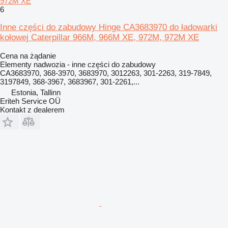
972M XE
6
Inne części do zabudowy Hinge CA3683970 do ładowarki
kołowej Caterpillar 966M, 966M XE, 972M, 972M XE
Cena na żądanie
Elementy nadwozia - inne części do zabudowy
CA3683970, 368-3970, 3683970, 3012263, 301-2263, 319-7849,
3197849, 368-3967, 3683967, 301-2261,...
Estonia, Tallinn
Eriteh Service OÜ
Kontakt z dealerem