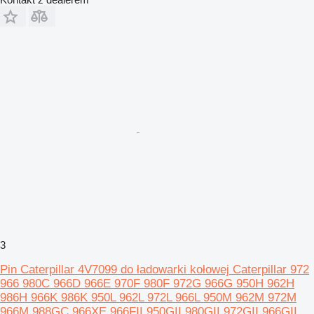
3
Pin Caterpillar 4V7099 do ładowarki kołowej Caterpillar 972
966 980C 966D 966E 970F 980F 972G 966G 950H 962H
986H 966K 986K 950L 962L 972L 966L 950M 962M 972M
966M 988GC 966XE 966FII 950GII 980GII 972GII 966GII