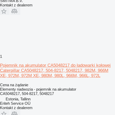
SMITMA B.V.
Kontakt z dealerem
1
Pojemnik na akumulator CA5048217 do ładowarki kołowej
Caterpillar CA5048217, 504-8217, 5048217, 982M, 966M
XE, 972M, 972M XE, 980M, 980L, 966M, 966L, 972L
Cena na żądanie
Elementy nadwozia - pojemnik na akumulator
CA5048217, 504-8217, 5048217
Estonia, Tallinn
Eriteh Service OÜ
Kontakt z dealerem