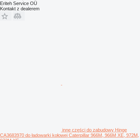
Eriteh Service OÜ
Kontakt z dealerem
inne części do zabudowy Hinge
CA3683970 do ładowarki kołowej Caterpillar 966M, 966M XE, 972M,