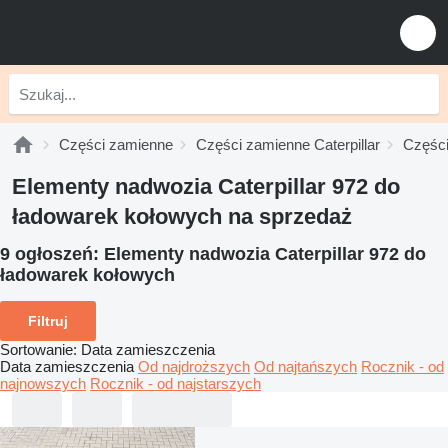
Części zamienne
Części zamienne Caterpillar
Części
Elementy nadwozia Caterpillar 972 do
ładowarek kołowych na sprzedaż
9 ogłoszeń:
Elementy nadwozia Caterpillar 972 do
ładowarek kołowych
Filtruj
Sortowanie
:
Data zamieszczenia
Data zamieszczenia
Od najdroższych
Od najtańszych
Rocznik - od
najnowszych
Rocznik - od najstarszych