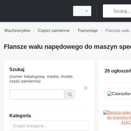
Machineryline
Części zamienne
Transmisje
Flansze wał
Flansze wału napędowego do maszyn spec
Szukaj
26 ogłosze
(numer katalogowy, marka, model,
część zamienna)
Kategoria