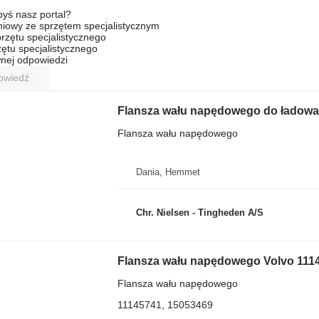
byś nasz portal?
niowy ze sprzętem specjalistycznym
rzętu specjalistycznego
ętu specjalistycznego
nej odpowiedzi
owiedź
Flansza wału napędowego do ładowar
Flansza wału napędowego
Dania, Hemmet
Chr. Nielsen - Tingheden A/S
Flansza wału napędowego Volvo 111
Flansza wału napędowego
11145741, 15053469