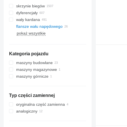
skrzynie biegów
dyferencjały
wały kardana
flansze wału napędowego
pokaż wszystkie
Kategoria pojazdu
maszyny budowlane
maszyny magazynowe
koparki
maszyny górnicze
maszyny do robót ziemnych
wózki widłowe
koparko-ładowarki
ładowarki budowlane
wyposażenie kamieniołomów
zgarniarki
ładowarki teleskopowe
ładowarki kołowe
wozidła przegubowe
Typ części zamiennej
oryginalna część zamienna
analogiczny