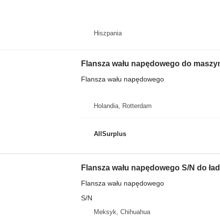
Hiszpania
Flansza wału napędowego do maszy
Flansza wału napędowego
Holandia, Rotterdam
AllSurplus
Flansza wału napędowego S/N do łado
Flansza wału napędowego
S/N
Meksyk, Chihuahua