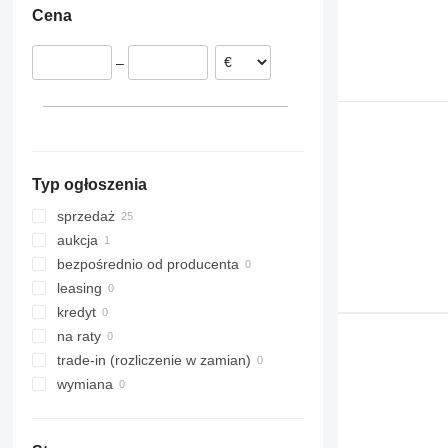
Cena
Dania
Grecja
–
Niemcy
Typ ogłoszenia
sprzedaż
aukcja
bezpośrednio od producenta
leasing
kredyt
na raty
trade-in (rozliczenie w zamian)
wymiana