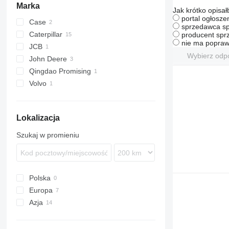
Marka
Jak krótko opisał
portal ogłosze
Case
sprzedawca sp
Caterpillar
producent sprz
nie ma popraw
JCB
966
Wybierz odp
John Deere
990
531
Qingdao Promising
Volvo
A-series
Lokalizacja
Szukaj w promieniu
Polska
Europa
Azja
Rumunia
Holandia
Turcja
Hiszpania
Chiny