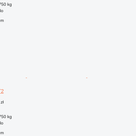
750 kg
lo
em
T2
zł
750 kg
lo
em