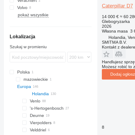
Verachtert
D series
OQ
D8
Caterpillar D7
Volvo
CW
D9
pokaż wszystkie
G-series
D10
14 000 €
≈ 60 28
Glebogryzarka
2026
Własna masa
3 
Lokalizacja
Holandia, Ven
SMITMA B.V.
Szukaj w promieniu
Kontakt z dealer
Handlujesz sprz
Możesz robić to 
Polska
Dodaj ogłosz
mazowieckie
Europa
Mińsk Mazowiecki
Holandia
Venlo
's-Hertogenbosch
Deurne
Vierpolders
8
Velddriel