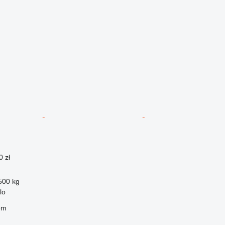
0 zł
500 kg
lo
em