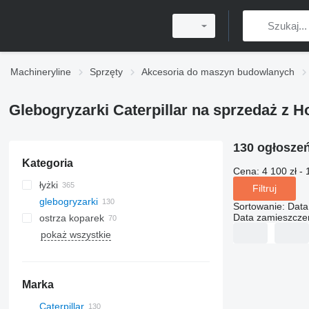
Machineryline
Sprzęty
Akcesoria do maszyn budowlanych
Glebogryzarki Caterpillar na sprzedaż z Ho
130 ogłosze
Kategoria
Cena:
4 100 zł - 
łyżki
Filtruj
glebogryzarki
łyżki do koparki
Sortowanie
:
Data
Data zamieszcze
ostrza koparek
łyżki do ładowaczy czołowych
pokaż wszystkie
łyżki do sortowania
łyżki do minikoparek
łyżki przesiewające
Marka
Caterpillar