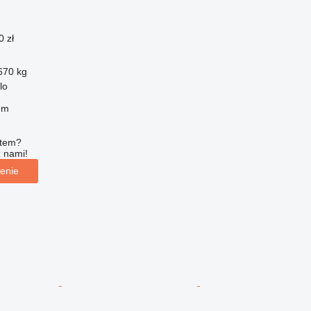
0 zł
670 kg
lo
em
ętem?
z nami!
enie