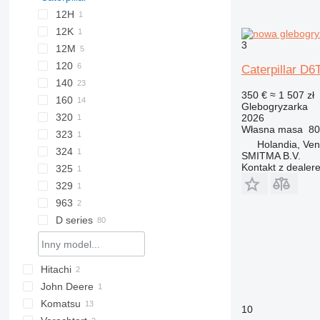
12H
12K
3
12M
120
Caterpillar D6T
140
120G
350 €
≈ 1 507 zł
160
120H
140G
Glebogryzarka
320
120M
140H
160H
2026
Własna masa
80
323
140K
160K
320D
Holandia, Ven
324
140M
160M
320E
323D
SMITMA B.V.
Kontakt z dealer
325
324D
329
325D
963
329D
D series
963K
D3
D4
Hitachi
D5
John Deere
EX
D6
Komatsu
D7
10