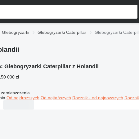
Glebogryzarki
Glebogryzarki Caterpillar
Glebogryzarki Caterpill
landii
ń:
Glebogryzarki Caterpillar z Holandii
150 000 zł
 zamieszczenia
nia
Od najdroższych
Od najtańszych
Rocznik - od najnowszych
Rocznik