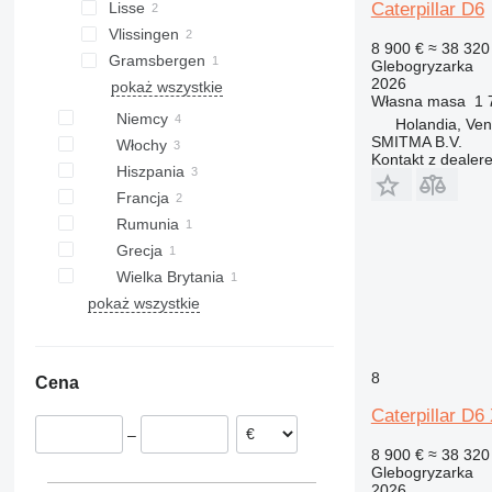
Caterpillar D6
Lisse
Vlissingen
8 900 €
≈ 38 320 
Gramsbergen
Glebogryzarka
2026
pokaż wszystkie
Własna masa
1 
Niemcy
Holandia, Ven
SMITMA B.V.
Włochy
Kontakt z dealer
Hiszpania
Francja
Rumunia
Grecja
Wielka Brytania
pokaż wszystkie
8
Cena
Caterpillar D6
–
8 900 €
≈ 38 320 
Glebogryzarka
2026