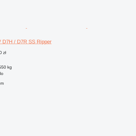
 / D7H / D7R SS Ripper
0 zł
550 kg
lo
em