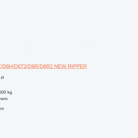
D6T/D6H/D6T2/D6R/D6R2 NEW RIPPER
zł
600 kg
them
em