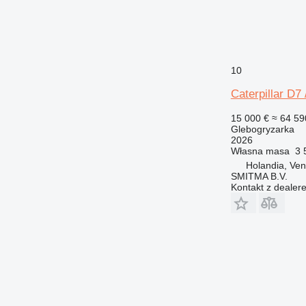
10
Caterpillar D7
15 000 €
≈ 64 59
Glebogryzarka
2026
Własna masa
3 
Holandia, Ven
SMITMA B.V.
Kontakt z dealer