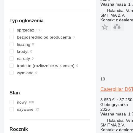
Własna masa
1 
Holandia, Ven
SMITMA B.V.
Kontakt z dealer
Typ ogłoszenia
sprzedaż
bezpośrednio od producenta
leasing
kredyt
na raty
trade-in (rozliczenie w zamian)
wymiana
10
Caterpillar D6
Stan
8 650 €
≈ 37 250 
nowy
Glebogryzarka
2026
używane
Własna masa
1 
Holandia, Ven
SMITMA B.V.
Rocznik
Kontakt z dealer