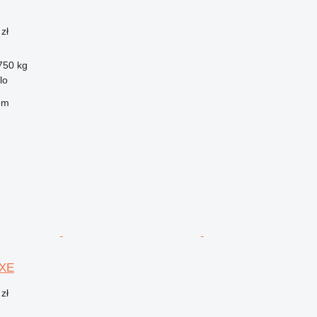
zł
750 kg
lo
em
 XE
zł