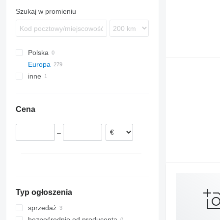
Szukaj w promieniu
Polska
Europa
inne
Niemcy
Chorwacja
Ukraina
Wielka Brytania
Cena
Holandia
Vriezenveen
Estonia
–
Barneveld
Słowacja
Serbia
Belgia
Typ ogłoszenia
sprzedaż
bezpośrednio od producenta