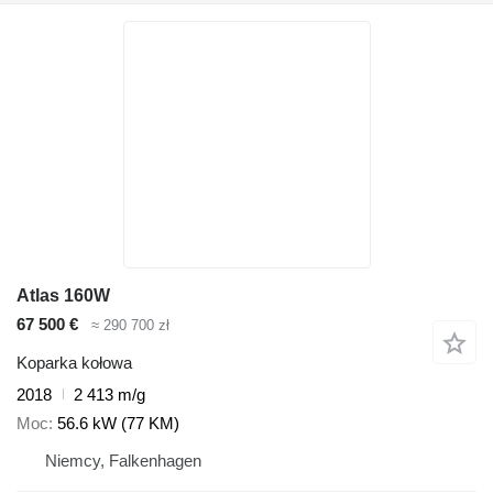
Atlas 160W
67 500 €
≈ 290 700 zł
Koparka kołowa
2018
2 413 m/g
Moc
56.6 kW (77 KM)
Niemcy, Falkenhagen