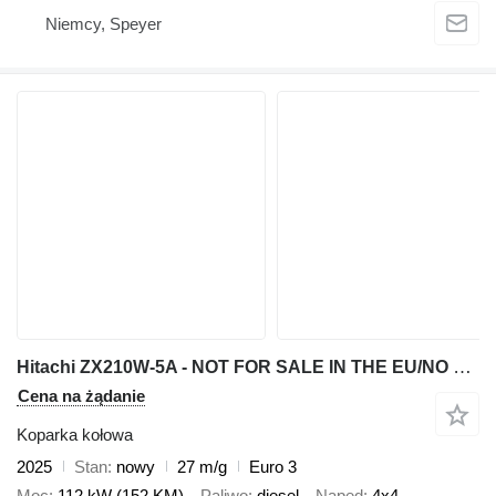
Niemcy, Speyer
Hitachi ZX210W-5A - NOT FOR SALE IN THE EU/NO CE MARKING
Cena na żądanie
Koparka kołowa
2025
Stan
nowy
27 m/g
Euro 3
Moc
112 kW (152 KM)
Paliwo
diesel
Napęd
4x4