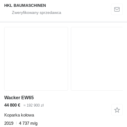
HKL BAUMASCHINEN
Wacker EW65
44 800 €
≈ 192 900 zł
Koparka kołowa
2019
4 737 m/g