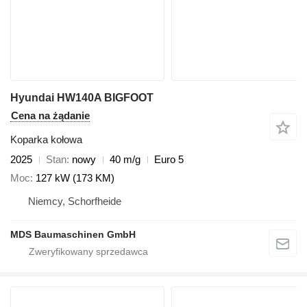
Hyundai HW140A BIGFOOT
Cena na żądanie
Koparka kołowa
2025
Stan
nowy
40 m/g
Euro 5
Moc
127 kW (173 KM)
Niemcy, Schorfheide
MDS Baumaschinen GmbH