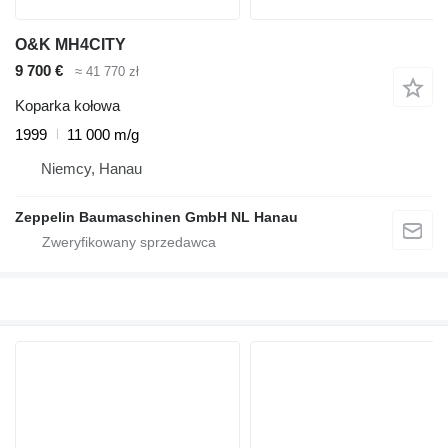
O&K MH4CITY
9 700 €
≈ 41 770 zł
Koparka kołowa
1999
11 000 m/g
Niemcy, Hanau
Zeppelin Baumaschinen GmbH NL Hanau