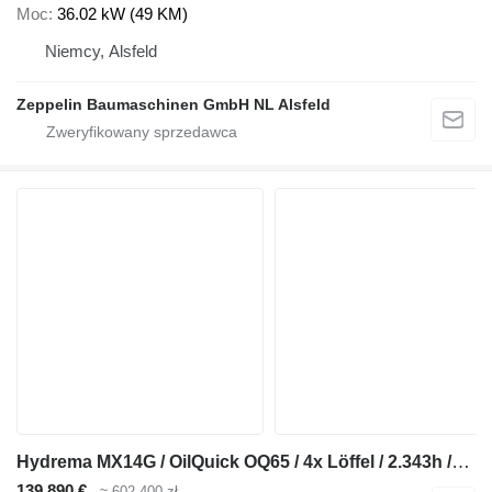
Moc
36.02 kW (49 KM)
Niemcy, Alsfeld
Zeppelin Baumaschinen GmbH NL Alsfeld
Hydrema MX14G / OilQuick OQ65 / 4x Löffel / 2.343h /2022
139 890 €
≈ 602 400 zł