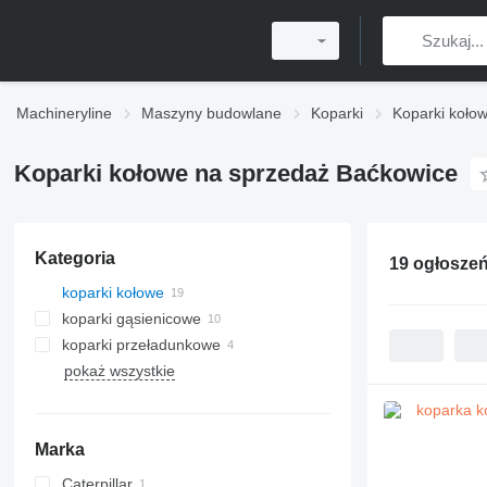
Machineryline
Maszyny budowlane
Koparki
Koparki koło
Koparki kołowe na sprzedaż Baćkowice
Kategoria
19 ogłosze
koparki kołowe
koparki gąsienicowe
koparki przeładunkowe
pokaż wszystkie
Marka
Caterpillar