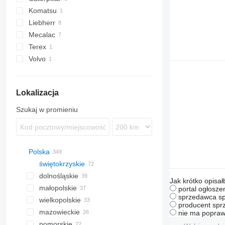
Komatsu
316
Liebherr
M-series
PW
Mecalac
A-series
Terex
LH
12
Volvo
714
TW
EW
Lokalizacja
Szukaj w promieniu
Polska
świętokrzyskie
dolnośląskie
Kielce
Jak krótko opisał
małopolskie
Bodzentyn
Wrocław
portal ogłosze
sprzedawca sp
wielkopolskie
Baćkowice
Milicz
Kraków
producent sprz
mazowieckie
Pińczów
Legnica
Nowy Sącz
Poznań
nie ma popraw
pomorskie
Ostrowiec Świętokrzyski
Świdnica
Wielogłowy
Lądek
Warszawa