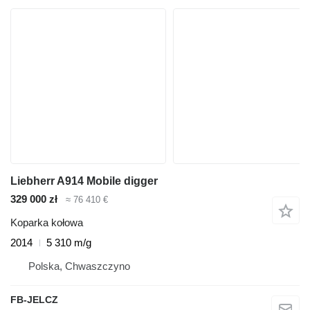
Liebherr A914 Mobile digger
329 000 zł
≈ 76 410 €
Koparka kołowa
2014
5 310 m/g
Polska, Chwaszczyno
FB-JELCZ