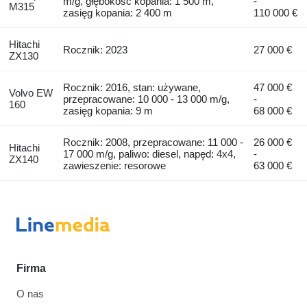
m/g, głębokość kopania: 1 500 m,
-
M315
zasięg kopania: 2 400 m
110 000 €
Hitachi
Rocznik: 2023
27 000 €
ZX130
Rocznik: 2016, stan: używane,
47 000 €
Volvo EW
przepracowane: 10 000 - 13 000 m/g,
-
160
zasięg kopania: 9 m
68 000 €
Rocznik: 2008, przepracowane: 11 000 -
26 000 €
Hitachi
17 000 m/g, paliwo: diesel, napęd: 4x4,
-
ZX140
zawieszenie: resorowe
63 000 €
Firma
O nas