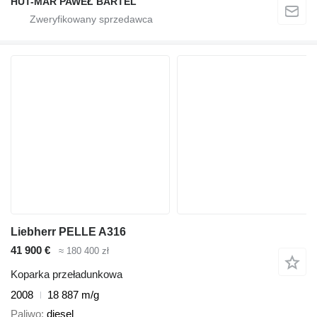
HUT-MAR PAWEŁ BARTEL
Liebherr PELLE A316
41 900 €
≈ 180 400 zł
Koparka przeładunkowa
2008
18 887 m/g
Paliwo
diesel