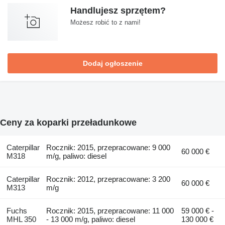
Handlujesz sprzętem?
Możesz robić to z nami!
Dodaj ogłoszenie
Ceny za koparki przeładunkowe
Caterpillar
Rocznik: 2015, przepracowane: 9 000
60 000 €
M318
m/g, paliwo: diesel
Caterpillar
Rocznik: 2012, przepracowane: 3 200
60 000 €
M313
m/g
Fuchs
Rocznik: 2015, przepracowane: 11 000
59 000 € -
MHL 350
- 13 000 m/g, paliwo: diesel
130 000 €