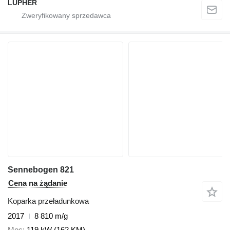
LUPHER
Sennebogen 821
Cena na żądanie
Koparka przeładunkowa
2017
8 810 m/g
Moc
119 kW (162 KM)