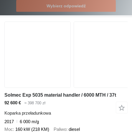
Wybierz odpowiedź
Solmec Exp 5035 material handler / 6000 MTH / 37t
92 600 €
≈ 398 700 zł
Koparka przeładunkowa
2017
6 000 m/g
Moc
160 kW (218 KM)
Paliwo
diesel