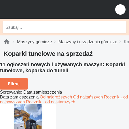
Maszyny górnicze
Maszyny i urządzenia górnicze
Ko
Koparki tunelowe na sprzedaż
11 ogłoszeń nowych i używanych maszyn:
Koparki
tunelowe, koparka do tuneli
Filtruj
Sortowanie
:
Data zamieszczenia
Data zamieszczenia
Od najdroższych
Od najtańszych
Rocznik - od
najnowszych
Rocznik - od najstarszych