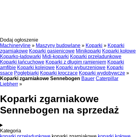
Dodaj ogłoszenie
Machineryline
»
Maszyny budowlane
»
Koparki
»
Koparki
zgarniakowe
Koparki gąsienicowe
Minikoparki
Koparki kołowe
Koparko-ładowarki
Midi-koparki
Koparki przeładunkowe
Koparki łańcuchowe
Koparki z długim ramieniem
Koparki
amfibie
Koparki kolejowe
Koparki wyburzeniowe
Koparki
ssące
Pogłębiarki
Koparki kroczące
Koparki wydobywcze
»
Koparki zgarniakowe Sennebogen
Bauer
Caterpillar
Liebherr
»
Koparki zgarniakowe
Sennebogen na sprzedaż
Kategoria
koparki przeładunkowe
koparki zgarniakowe
koparki kołowe