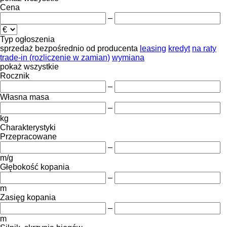
Cena
–
Typ ogłoszenia
sprzedaż
bezpośrednio od producenta
leasing
kredyt
na raty
trade-in (rozliczenie w zamian)
wymiana
pokaż wszystkie
Rocznik
–
Własna masa
–
kg
Charakterystyki
Przepracowane
–
m/g
Głębokość kopania
–
m
Zasięg kopania
–
m