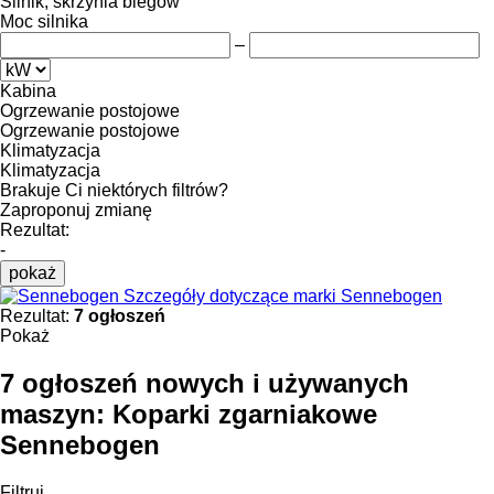
Silnik, skrzynia biegów
Moc silnika
–
Kabina
Ogrzewanie postojowe
Ogrzewanie postojowe
Klimatyzacja
Klimatyzacja
Brakuje Ci niektórych filtrów?
Zaproponuj zmianę
Rezultat:
-
pokaż
Szczegóły dotyczące marki Sennebogen
Rezultat:
7 ogłoszeń
Pokaż
7 ogłoszeń nowych i używanych
maszyn:
Koparki zgarniakowe
Sennebogen
Filtruj