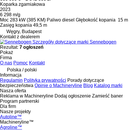
Koparka zgarniakowa
2023
6 298 m/g
Moc
283 kW (385 KM)
Paliwo
diesel
Głębokość kopania
15 m
Zasięg kopania
49,5 m
Węgry, Budapest
Kontakt z dealerem
Szczegóły dotyczące marki Sennebogen
Rezultat:
7 ogłoszeń
Pokaż
Firma
O nas
Pomoc
Kontakt
Polska / polski
Informacja
Regulamin
Polityka prywatności
Porady dotyczące
bezpieczeństwa
Opinie o Machineryline
Blog
Katalog marki
Nasza oferta
Reklama w Machineryline
Dodaj ogłoszenie
Zamieść baner
Program partnerski
Dla firm
Nasze projekty
Autoline™
Machineryline™
Agroline™