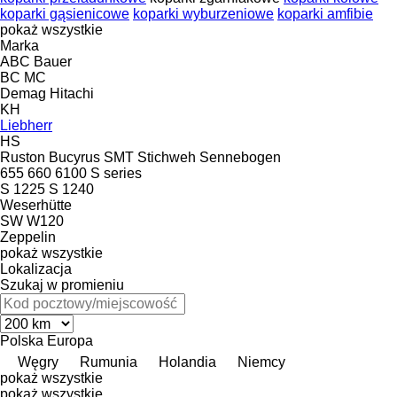
koparki gąsienicowe
koparki wyburzeniowe
koparki amfibie
pokaż wszystkie
Marka
ABC
Bauer
BC
MC
Demag
Hitachi
KH
Liebherr
HS
Ruston Bucyrus
SMT Stichweh
Sennebogen
655
660
6100
S series
S 1225
S 1240
Weserhütte
SW
W120
Zeppelin
pokaż wszystkie
Lokalizacja
Szukaj w promieniu
Polska
Europa
Węgry
Rumunia
Holandia
Niemcy
pokaż wszystkie
pokaż wszystkie