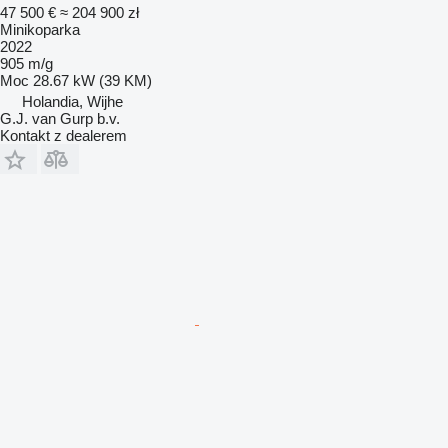
47 500 €
≈ 204 900 zł
Minikoparka
2022
905 m/g
Moc
28.67 kW (39 KM)
Holandia, Wijhe
G.J. van Gurp b.v.
Kontakt z dealerem