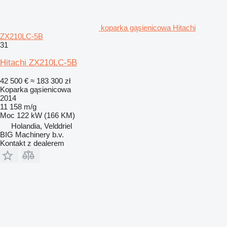
koparka gąsienicowa Hitachi
ZX210LC-5B
31
Hitachi ZX210LC-5B
42 500 €
≈ 183 300 zł
Koparka gąsienicowa
2014
11 158 m/g
Moc
122 kW (166 KM)
Holandia, Velddriel
BIG Machinery b.v.
Kontakt z dealerem