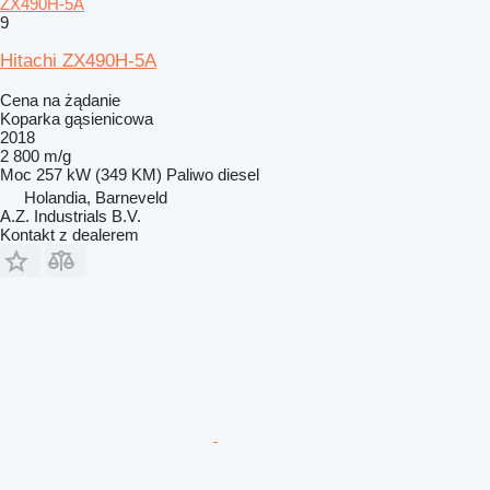
ZX490H-5A
9
Hitachi ZX490H-5A
Cena na żądanie
Koparka gąsienicowa
2018
2 800 m/g
Moc
257 kW (349 KM)
Paliwo
diesel
Holandia, Barneveld
A.Z. Industrials B.V.
Kontakt z dealerem