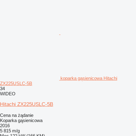
koparka gąsienicowa Hitachi
ZX225USLC-5B
34
WIDEO
Hitachi ZX225USLC-5B
Cena na żądanie
Koparka gąsienicowa
2016
5 815 m/g
Moc
122 kW (166 KM)