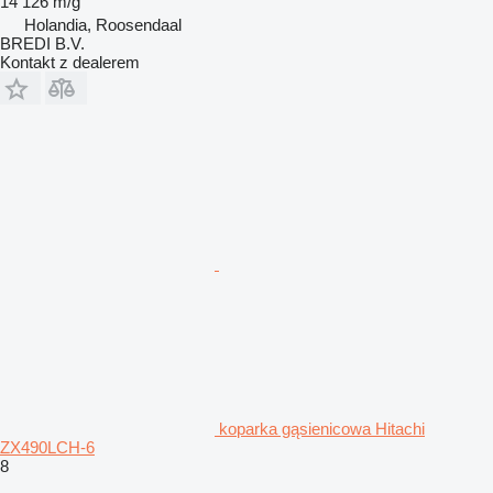
14 126 m/g
Holandia, Roosendaal
BREDI B.V.
Kontakt z dealerem
koparka gąsienicowa Hitachi
ZX490LCH-6
8