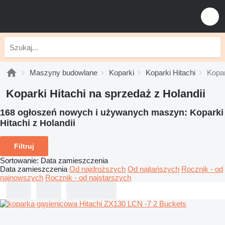
Maszyny budowlane
Koparki
Koparki Hitachi
Kopar
Koparki Hitachi na sprzedaż z Holandii
168 ogłoszeń nowych i używanych maszyn:
Koparki
Hitachi z Holandii
Filtruj
Sortowanie
:
Data zamieszczenia
Data zamieszczenia
Od najdroższych
Od najtańszych
Rocznik - od
najnowszych
Rocznik - od najstarszych