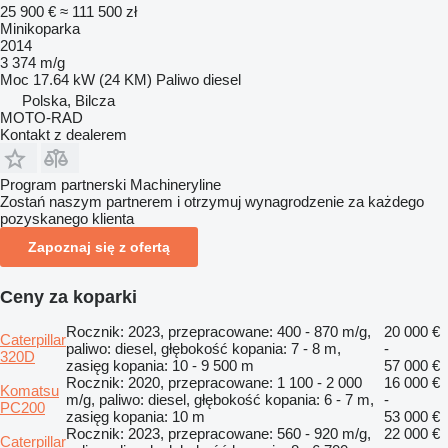
25 900 €
≈ 111 500 zł
Minikoparka
2014
3 374 m/g
Moc
17.64 kW (24 KM)
Paliwo
diesel
Polska, Bilcza
MOTO-RAD
Kontakt z dealerem
Program partnerski Machineryline
Zostań naszym partnerem i otrzymuj wynagrodzenie za każdego
pozyskanego klienta
Zapoznaj się z ofertą
Ceny za koparki
Rocznik: 2023, przepracowane: 400 - 870 m/g,
20 000 €
Caterpillar
paliwo: diesel, głębokość kopania: 7 - 8 m,
-
320D
zasięg kopania: 10 - 9 500 m
57 000 €
Rocznik: 2020, przepracowane: 1 100 - 2 000
16 000 €
Komatsu
m/g, paliwo: diesel, głębokość kopania: 6 - 7 m,
-
PC200
zasięg kopania: 10 m
53 000 €
Rocznik: 2023, przepracowane: 560 - 920 m/g,
22 000 €
Caterpillar