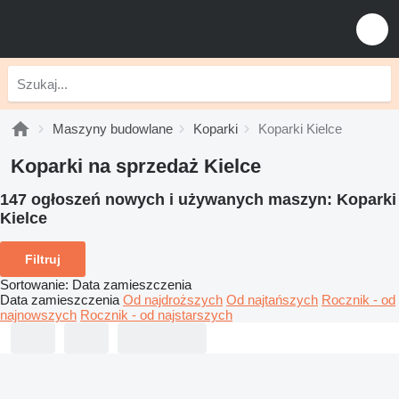
Maszyny budowlane
Koparki
Koparki Kielce
Koparki na sprzedaż Kielce
147 ogłoszeń nowych i używanych maszyn:
Koparki
Kielce
Filtruj
Sortowanie
:
Data zamieszczenia
Data zamieszczenia
Od najdroższych
Od najtańszych
Rocznik - od
najnowszych
Rocznik - od najstarszych