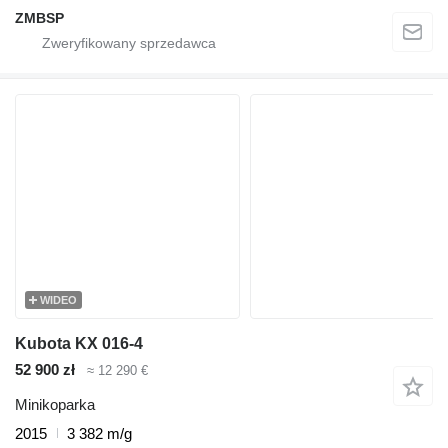
ZMBSP
WIDEO
Kubota KX 016-4
52 900 zł
≈ 12 290 €
Minikoparka
2015
3 382 m/g