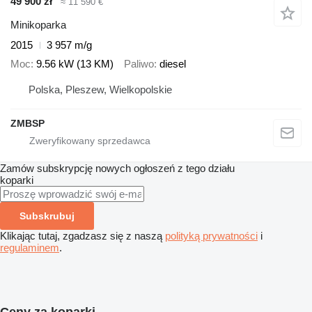
49 900 zł
≈ 11 590 €
Minikoparka
2015
3 957 m/g
Moc
9.56 kW (13 KM)
Paliwo
diesel
Polska, Pleszew, Wielkopolskie
ZMBSP
Zamów subskrypcję nowych ogłoszeń z tego działu
koparki
Subskrubuj
Klikając tutaj, zgadzasz się z naszą
polityką prywatności
i
regulaminem
.
Ceny za koparki