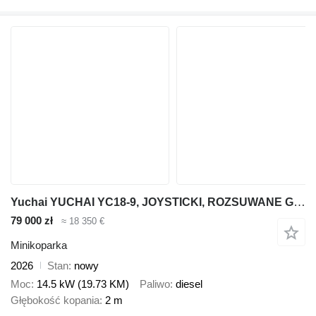
Yuchai YUCHAI YC18-9, JOYSTICKI, ROZSUWANE GĄSIENICE, silnik DIESEL YAN
79 000 zł
≈ 18 350 €
Minikoparka
2026
Stan
nowy
Moc
14.5 kW (19.73 KM)
Paliwo
diesel
Głębokość kopania
2 m