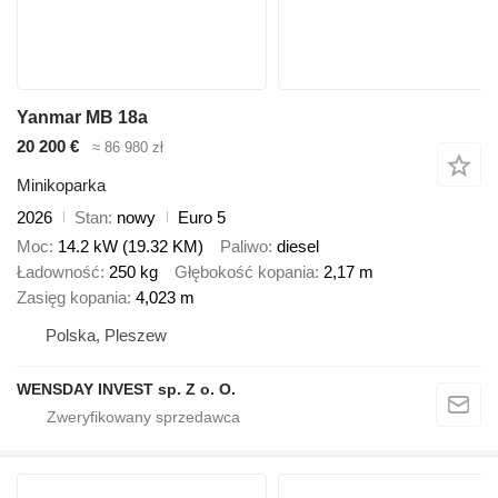
Yanmar MB 18a
20 200 €
≈ 86 980 zł
Minikoparka
2026
Stan
nowy
Euro 5
Moc
14.2 kW (19.32 KM)
Paliwo
diesel
Ładowność
250 kg
Głębokość kopania
2,17 m
Zasięg kopania
4,023 m
Polska, Pleszew
WENSDAY INVEST sp. Z o. O.