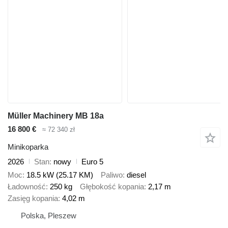
Müller Machinery MB 18a
16 800 €
≈ 72 340 zł
Minikoparka
2026
Stan
nowy
Euro 5
Moc
18.5 kW (25.17 KM)
Paliwo
diesel
Ładowność
250 kg
Głębokość kopania
2,17 m
Zasięg kopania
4,02 m
Polska, Pleszew