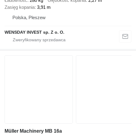
Ładowność
280 kg
Głębokość kopania
2,27 m
Zasięg kopania
3,91 m
Polska, Pleszew
WENSDAY INVEST sp. Z o. O.
Müller Machinery MB 16a