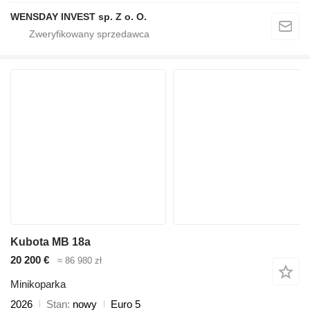
WENSDAY INVEST sp. Z o. O.
Kubota MB 18a
20 200 €
≈ 86 980 zł
Minikoparka
2026
Stan
nowy
Euro 5