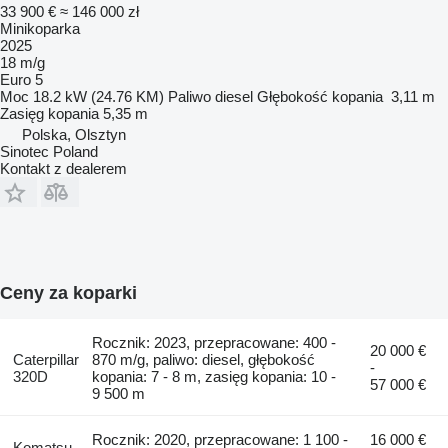
33 900 €
≈ 146 000 zł
Minikoparka
2025
18 m/g
Euro 5
Moc
18.2 kW (24.76 KM)
Paliwo
diesel
Głębokość kopania
3,11 m
Zasięg kopania
5,35 m
Polska, Olsztyn
Sinotec Poland
Kontakt z dealerem
Ceny za koparki
Rocznik: 2023, przepracowane: 400 -
20 000 €
Caterpillar
870 m/g, paliwo: diesel, głębokość
-
320D
kopania: 7 - 8 m, zasięg kopania: 10 -
57 000 €
9 500 m
Rocznik: 2020, przepracowane: 1 100 -
16 000 €
Komatsu