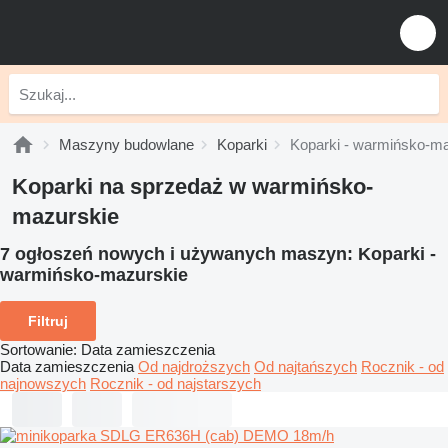
Maszyny budowlane
Koparki
Koparki - warmińsko-m
Koparki na sprzedaż w warmińsko-
mazurskie
7 ogłoszeń nowych i używanych maszyn:
Koparki -
warmińsko-mazurskie
Filtruj
Sortowanie
:
Data zamieszczenia
Data zamieszczenia
Od najdroższych
Od najtańszych
Rocznik - od
najnowszych
Rocznik - od najstarszych