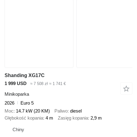
Shanding XG17C
1 999 USD
≈ 7 508 zł
≈ 1 741 €
Minikoparka
2026
Euro 5
Moc
14.7 kW (20 KM)
Paliwo
diesel
Głębokość kopania
4 m
Zasięg kopania
2,9 m
Chiny