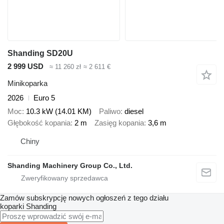
Shanding SD20U
2 999 USD
≈ 11 260 zł
≈ 2 611 €
Minikoparka
2026
Euro 5
Moc
10.3 kW (14.01 KM)
Paliwo
diesel
Głębokość kopania
2 m
Zasięg kopania
3,6 m
Chiny
Shanding Machinery Group Co., Ltd.
Zamów subskrypcję nowych ogłoszeń z tego działu
koparki
Shanding