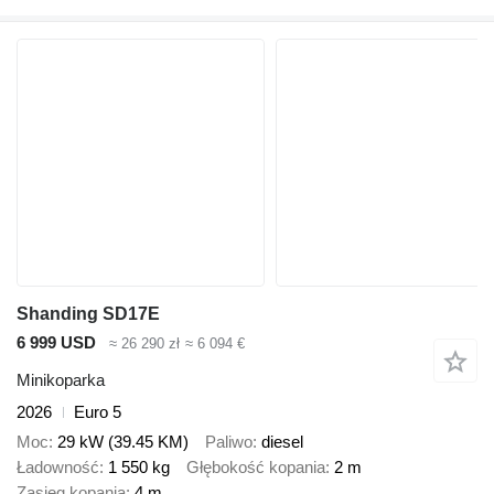
Shanding SD17E
6 999 USD
≈ 26 290 zł
≈ 6 094 €
Minikoparka
2026
Euro 5
Moc
29 kW (39.45 KM)
Paliwo
diesel
Ładowność
1 550 kg
Głębokość kopania
2 m
Zasięg kopania
4 m