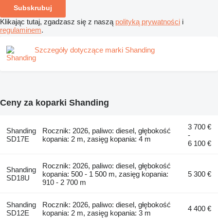
Subskrubuj
Klikając tutaj, zgadzasz się z naszą
polityką prywatności
i
regulaminem
.
Szczegóły dotyczące marki Shanding
Ceny za koparki Shanding
3 700 €
Shanding
Rocznik: 2026, paliwo: diesel, głębokość
-
SD17E
kopania: 2 m, zasięg kopania: 4 m
6 100 €
Rocznik: 2026, paliwo: diesel, głębokość
Shanding
kopania: 500 - 1 500 m, zasięg kopania:
5 300 €
SD18U
910 - 2 700 m
Shanding
Rocznik: 2026, paliwo: diesel, głębokość
4 400 €
SD12E
kopania: 2 m, zasięg kopania: 3 m