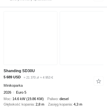
Shanding SD30U
5 689 USD
≈ 21 370 zł
≈ 4 953 €
Minikoparka
2026
Euro 5
Moc
14.6 kW (19.86 KM)
Paliwo
diesel
Głębokość kopania
2,8 m
Zasięg kopania
4,3 m