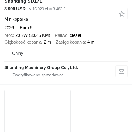
Shanding SD17E
3 999 USD
≈ 15 020 zł
≈ 3 482 €
Minikoparka
2026
Euro 5
Moc
29 kW (39.45 KM)
Paliwo
diesel
Głębokość kopania
2 m
Zasięg kopania
4 m
Chiny
Shanding Machinery Group Co., Ltd.