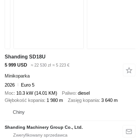
Shanding SD18U
5 999 USD
≈ 22 530 zł
≈ 5 223 €
Minikoparka
2026
Euro 5
Moc
10.3 kW (14.01 KM)
Paliwo
diesel
Głębokość kopania
1 980 m
Zasięg kopania
3 640 m
Chiny
Shanding Machinery Group Co., Ltd.