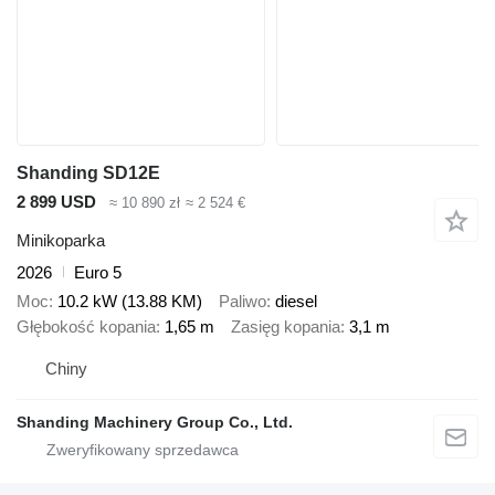
Shanding SD12E
2 899 USD
≈ 10 890 zł
≈ 2 524 €
Minikoparka
2026
Euro 5
Moc
10.2 kW (13.88 KM)
Paliwo
diesel
Głębokość kopania
1,65 m
Zasięg kopania
3,1 m
Chiny
Shanding Machinery Group Co., Ltd.