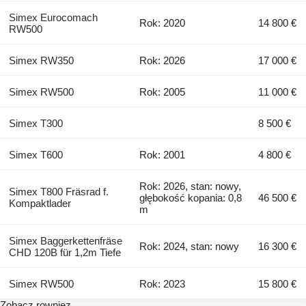
Simex Eurocomach
Rok: 2020
14 800 €
RW500
Simex RW350
Rok: 2026
17 000 €
Simex RW500
Rok: 2005
11 000 €
Simex T300
8 500 €
Simex T600
Rok: 2001
4 800 €
Rok: 2026, stan: nowy,
Simex T800 Fräsrad f.
głębokość kopania: 0,8
46 500 €
Kompaktlader
m
Simex Baggerkettenfräse
Rok: 2024, stan: nowy
16 300 €
CHD 120B für 1,2m Tiefe
Simex RW500
Rok: 2023
15 800 €
Zobacz rowniez