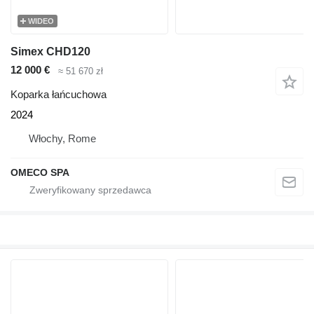
WIDEO
Simex CHD120
12 000 €
≈ 51 670 zł
Koparka łańcuchowa
2024
Włochy, Rome
OMECO SPA