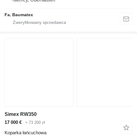
Fa. Baumatex
Simex RW350
17 000 €
≈ 73 200 zł
Koparka łańcuchowa