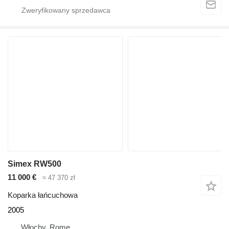
Simex RW500
11 000 €
≈ 47 370 zł
Koparka łańcuchowa
2005
Włochy, Rome