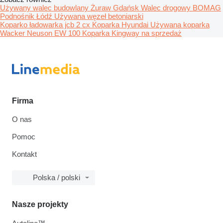
Używany walec budowlany
Żuraw Gdańsk
Walec drogowy BOMAG
Podnośnik Łódź
Używana węzeł betoniarski
Koparko ładowarka jcb 2 cx
Koparka Hyundai
Używana koparka
Wacker Neuson EW 100
Koparka Kingway na sprzedaż
Firma
O nas
Pomoc
Kontakt
Polska / polski
Nasze projekty