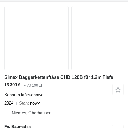
Simex Baggerkettenfräse CHD 120B für 1,2m Tiefe
16 300 €
≈ 70 190 zł
Koparka łańcuchowa
2024
Stan
nowy
Niemcy, Oberhausen
Fa. Baumatex