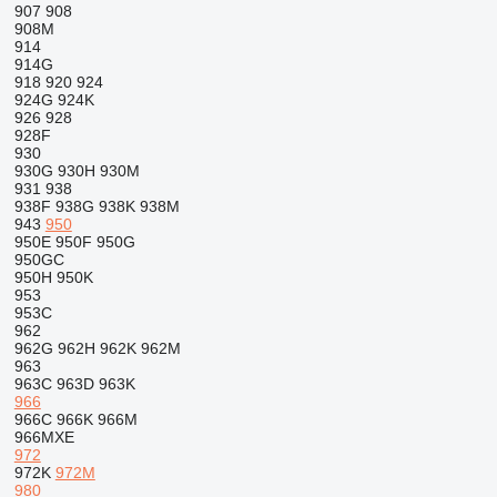
907
908
908M
914
914G
918
920
924
924G
924K
926
928
928F
930
930G
930H
930M
931
938
938F
938G
938K
938M
943
950
950E
950F
950G
950GC
950H
950K
953
953C
962
962G
962H
962K
962M
963
963C
963D
963K
966
966C
966K
966M
966MXE
972
972K
972M
980