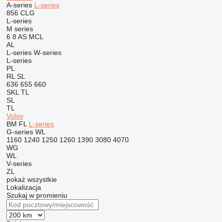
A-series
L-series
856
CLG
L-series
M series
6
8
AS
MCL
AL
L-series
W-series
L-series
PL
RL
SL
636
655
660
SKL
TL
SL
TL
Volvo
BM
FL
L-series
G-series
WL
1160
1240
1250
1260
1390
3080
4070
WG
WL
V-series
ZL
pokaż wszystkie
Lokalizacja
Szukaj w promieniu