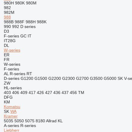
980H
980K
980M
982
982M
988
988B
988F
988H
988K
990
992
D series
D3
F-series
GC
IT
IT28G
DL
W-series
ER
FR
W-series
F-series
AL
R-series
RT
D-series
G1200
G1500
G2200
G2300
G2700
G3500
G5000
SK
V-se
ZW
HL-series
403
406
409
417
426
427
436
437
456
TM
DFG
KM
Komatsu
SK
WA
Kramer
5035
5050
5075
8180
Allrad
KL
A-series
R-series
Liebherr