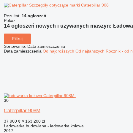
Szczegóły dotyczące marki Caterpillar 908
Rezultat:
14 ogłoszeń
Pokaż
14 ogłoszeń nowych i używanych maszyn:
Ładowar
Filtruj
Sortowanie
:
Data zamieszczenia
Data zamieszczenia
Od najdroższych
Od najtańszych
Rocznik - od 
30
Caterpillar 908M
37 900 €
≈ 163 200 zł
Ładowarka budowlana - ładowarka kołowa
2017