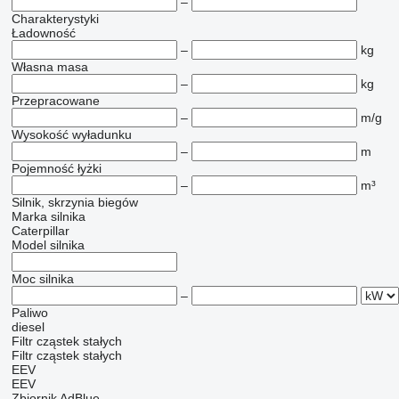
–
Charakterystyki
Ładowność
–
kg
Własna masa
–
kg
Przepracowane
–
m/g
Wysokość wyładunku
–
m
Pojemność łyżki
–
m³
Silnik, skrzynia biegów
Marka silnika
Caterpillar
Model silnika
Moc silnika
–
Paliwo
diesel
Filtr cząstek stałych
Filtr cząstek stałych
EEV
EEV
Zbiornik AdBlue