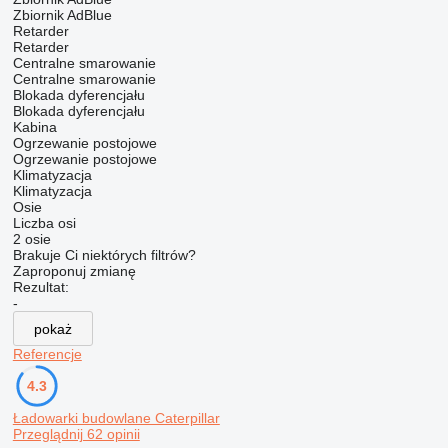
Zbiornik AdBlue
Retarder
Retarder
Centralne smarowanie
Centralne smarowanie
Blokada dyferencjału
Blokada dyferencjału
Kabina
Ogrzewanie postojowe
Ogrzewanie postojowe
Klimatyzacja
Klimatyzacja
Osie
Liczba osi
2 osie
Brakuje Ci niektórych filtrów?
Zaproponuj zmianę
Rezultat:
-
pokaż
Referencje
4.3
Ładowarki budowlane Caterpillar
Przeglądnij 62 opinii