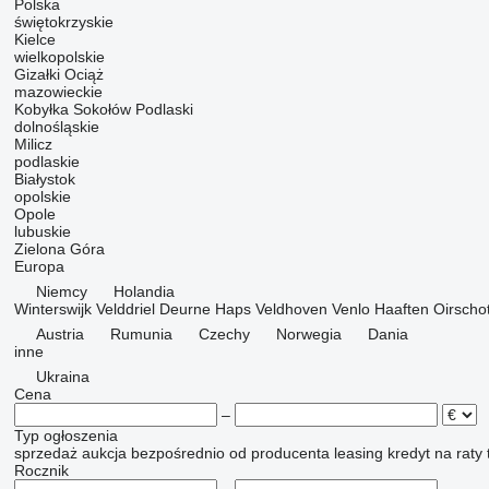
Polska
świętokrzyskie
Kielce
wielkopolskie
Gizałki
Ociąż
mazowieckie
Kobyłka
Sokołów Podlaski
dolnośląskie
Milicz
podlaskie
Białystok
opolskie
Opole
lubuskie
Zielona Góra
Europa
Niemcy
Holandia
Winterswijk
Velddriel
Deurne
Haps
Veldhoven
Venlo
Haaften
Oirscho
Austria
Rumunia
Czechy
Norwegia
Dania
inne
Ukraina
Cena
–
Typ ogłoszenia
sprzedaż
aukcja
bezpośrednio od producenta
leasing
kredyt
na raty
Rocznik