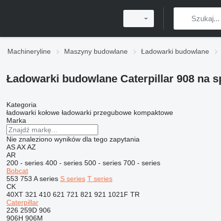
Machineryline
Maszyny budowlane
Ładowarki budowlane
Ładowarki budowlane Caterpillar 908 na s
Kategoria
ładowarki kołowe
ładowarki przegubowe kompaktowe
Marka
Nie znaleziono wyników dla tego zapytania
AS
AX
AZ
AR
200 - series
400 - series
500 - series
700 - series
Bobcat
553
753
A series
S series
T series
CK
40XT
321
410
621
721
821
921
1021F
TR
Caterpillar
226
259D
906
906H
906M