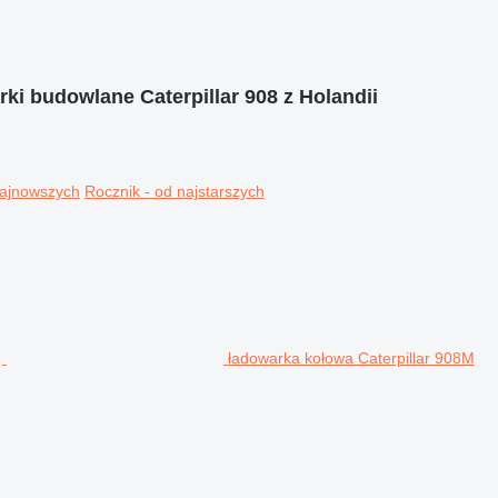
ki budowlane Caterpillar 908 z Holandii
najnowszych
Rocznik - od najstarszych
ładowarka kołowa Caterpillar 908M