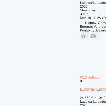
Ładowarka budow
2023
Stan
nowy
3 m/g
Moc
19.11 kW (2
Niemcy, Gnev
Eurotrac Vertri
Kontakt z dealer
W12 Hoflader
8
Eurotrac Euro
24 350 €
≈ 104 9
Ładowarka budow
2023