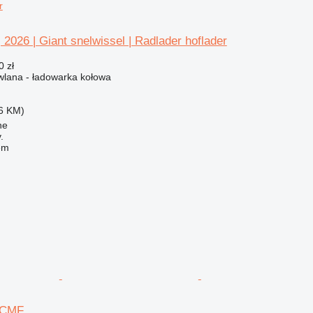
r
 2026 | Giant snelwissel | Radlader hoflader
0 zł
lana - ładowarka kołowa
6 KM)
he
.
em
 CMF