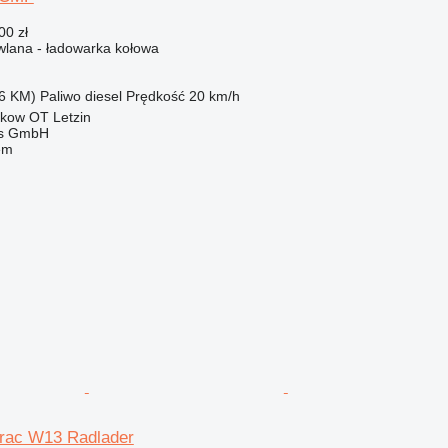
00 zł
lana - ładowarka kołowa
6 KM)
Paliwo
diesel
Prędkość
20 km/h
kow OT Letzin
ebs GmbH
em
trac W13 Radlader