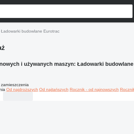
Ładowarki budowlane Eurotrac
aż
 nowych i używanych maszyn:
Ładowarki budowlane
 zamieszczenia
nia
Od najdroższych
Od najtańszych
Rocznik - od najnowszych
Rocznik