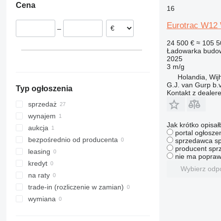
Cena
Dania
16
906
535
4080
Austria
907
550
5080
Eurotrac W12
–
908
Robot
9080
24 500 €
≈ 105 5
910
S-Series
T-series
Ładowarka budow
914
TM
2025
3 m/g
918
Holandia, Wij
920
G.J. van Gurp b.v
Typ ogłoszenia
924
Kontakt z dealer
926
sprzedaż
928
wynajem
Jak krótko opisał
930
aukcja
portal ogłosze
931
bezpośrednio od producenta
sprzedawca sp
producent sprz
936
leasing
nie ma popraw
938
kredyt
Wybierz odp
941
na raty
943
trade-in (rozliczenie w zamian)
950
wymiana
953