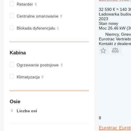
Retarder
32 590 €
≈ 140 3
Ładowarka budow
Centralne smarowanie
2023
Stan
nowy
Blokada dyferencjału
Moc
26.46 kW (3
Niemcy, Gnev
Eurotrac Vertri
Kontakt z dealer
Kabina
Ogrzewanie postojowe
Klimatyzacja
Osie
Liczba osi
8
Eurotrac Euro