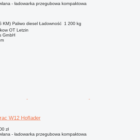
lana - ładowarka przegubowa kompaktowa
6 KM)
Paliwo
diesel
Ładowność
1 200 kg
kow OT Letzin
ebs GmbH
em
trac W12 Hoflader
00 zł
lana - ładowarka przegubowa kompaktowa