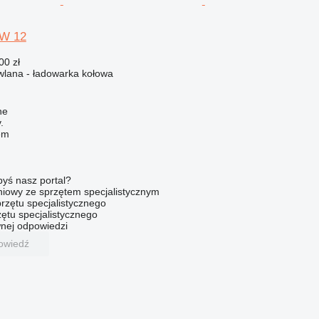
 W 12
00 zł
lana - ładowarka kołowa
he
.
em
byś nasz portal?
niowy ze sprzętem specjalistycznym
rzętu specjalistycznego
ętu specjalistycznego
nej odpowiedzi
owiedź