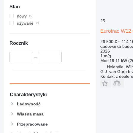
955
Stan
956
962
nowy
25
963
używane
966
Eurotrac W12 C
972
26 500 €
≈ 114 1
973
Rocznik
Ładowarka budow
980
2026
1 m/g
982
–
Moc
19.11 kW (2
986
Holandia, Wij
G.J. van Gurp b.v
988
Kontakt z dealer
990
992
D series
Charakterystyki
F-series
Ładowność
G-series
Własna masa
GC
IT
Przepracowane
NR