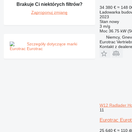
Brakuje Ci niektórych filtrów?
34 380 €
≈ 148 0
Ładowarka budow
Zaproponuj zmianę
2023
Stan
nowy
3 m/g
Moc
36.75 kW (5
Niemcy, Gnev
Eurotrac Vertri
Szczegóły dotyczące marki
Kontakt z dealer
Eurotrac
W12 Radlader Ho
11
Eurotrac Euro
25 640 €
≈ 110 4