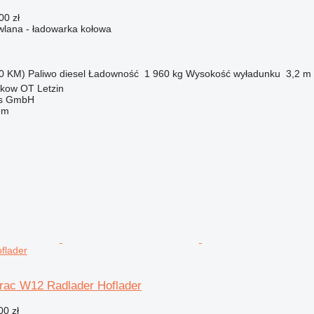
00 zł
lana - ładowarka kołowa
0 KM)
Paliwo
diesel
Ładowność
1 960 kg
Wysokość wyładunku
3,2 m
kow OT Letzin
ebs GmbH
em
flader
trac W12 Radlader Hoflader
00 zł