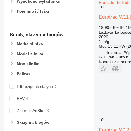
Wysokość wyładunku
Radlader hoflade
18
Pojemność łyżki
Eurotrac W11 |
19 995 €
≈ 86 10
Ładowarka budow
Silnik, skrzynia biegów
2026
1 m/g
Marka silnika
Moc
19.11 kW (2
Holandia, Wij
Model silnika
G.J. van Gurp b.v
Kontakt z dealer
Moc silnika
Paliwo
Filtr cząstek stałych
EEV
Zbiornik AdBlue
10
Skrzynia biegów
Eurotrac W12