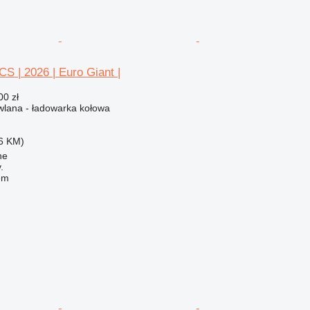
S | 2026 | Euro Giant |
00 zł
lana - ładowarka kołowa
6 KM)
he
.
em