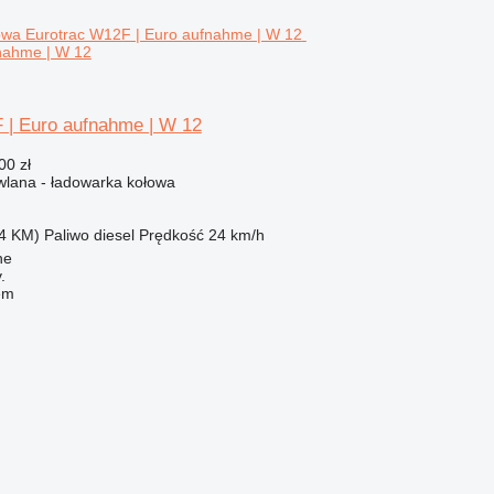
nahme | W 12
 | Euro aufnahme | W 12
00 zł
lana - ładowarka kołowa
4 KM)
Paliwo
diesel
Prędkość
24 km/h
he
.
em