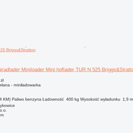
25 Briggs&Stratton
iradlader Miniloader Mini hoflader TUR N 525 Briggs&Stratt
zł
lana - miniładowarka
4 KM)
Paliwo
benzyna
Ładowność
400 kg
Wysokość wyładunku
1,9 
zykowice
o.o.
em