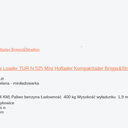
lader Briggs&Stratton
ni Loader TUR N 525 Mini Hoflader Kompaktlader Briggs&Str
zł
lana - miniładowarka
4 KM)
Paliwo
benzyna
Ładowność
400 kg
Wysokość wyładunku
1,9 
zykowice
o.o.
em