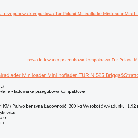
nowa ładowarka przegubowa kompaktowa Tur Poland Mini
iradlader Miniloader Mini hoflader TUR N 525 Briggs&Stratt
zł
lana - ładowarka przegubowa kompaktowa
4 KM)
Paliwo
benzyna
Ładowność
300 kg
Wysokość wyładunku
1,92
zykowice
o.o.
em