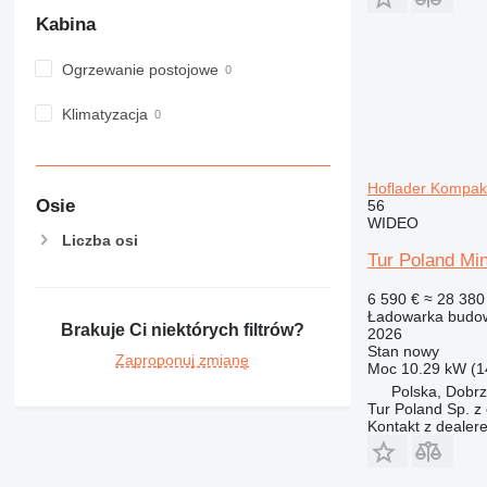
Kabina
Ogrzewanie postojowe
Klimatyzacja
Hoflader Kompakt
Osie
56
WIDEO
Liczba osi
Tur Poland Mi
6 590 €
≈ 28 380 
Ładowarka budow
Brakuje Ci niektórych filtrów?
2026
Stan
nowy
Zaproponuj zmianę
Moc
10.29 kW (1
Polska, Dobr
Tur Poland Sp. z 
Kontakt z dealer