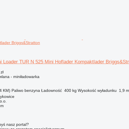
lader Briggs&Stratton
ni Loader TUR N 525 Mini Hoflader Kompaktlader Briggs&Str
zł
lana - miniładowarka
4 KM)
Paliwo
benzyna
Ładowność
400 kg
Wysokość wyładunku
1,9 
zykowice
o.o.
em
byś nasz portal?