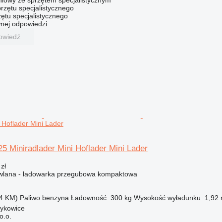
niowy ze sprzętem specjalistycznym
rzętu specjalistycznego
ętu specjalistycznego
nej odpowiedzi
owiedź
 Hoflader Mini Lader
5 Miniradlader Mini Hoflader Mini Lader
zł
lana - ładowarka przegubowa kompaktowa
4 KM)
Paliwo
benzyna
Ładowność
300 kg
Wysokość wyładunku
1,92
zykowice
o.o.