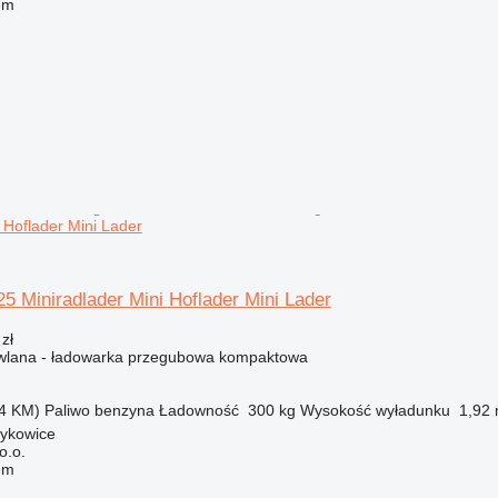
em
 Hoflader Mini Lader
5 Miniradlader Mini Hoflader Mini Lader
zł
lana - ładowarka przegubowa kompaktowa
4 KM)
Paliwo
benzyna
Ładowność
300 kg
Wysokość wyładunku
1,92
zykowice
o.o.
em