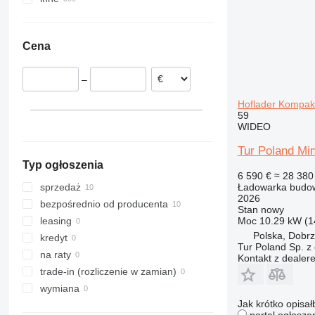
Włocławek
Tczew
Panki
Radomsko
pokaż wszystkie
Rumunia
Emiraty Arabskie
Ukraina
Będzin
Kutno
Wielka Brytania
Japonia
Brazylia
Cena
Tarnowskie Góry
Bełchatów
Belgia
Turcja
Chile
pokaż wszystkie
Francja
Gruzja
Kolumbia
–
Włochy
Azerbejdżan
Urugwaj
pokaż wszystkie
India
Peru
Hoflader Kompakt
59
Izrael
Kamerun
WIDEO
pokaż wszystkie
Boliwia
Tur Poland Mi
pokaż wszystkie
Typ ogłoszenia
6 590 €
≈ 28 380 
Ładowarka budow
sprzedaż
2026
bezpośrednio od producenta
Stan
nowy
Moc
10.29 kW (1
leasing
Polska, Dobr
kredyt
Tur Poland Sp. z 
na raty
Kontakt z dealer
trade-in (rozliczenie w zamian)
wymiana
Jak krótko opisał