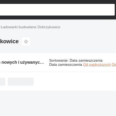
Ładowarki budowlane Dobrzykowice
ykowice
Sortowanie
:
Data zamieszczenia
10 ogłoszeń nowych i używanych maszyn:
Ładowarki budowlane Dobrz
Data zamieszczenia
Od najdroższych
Od