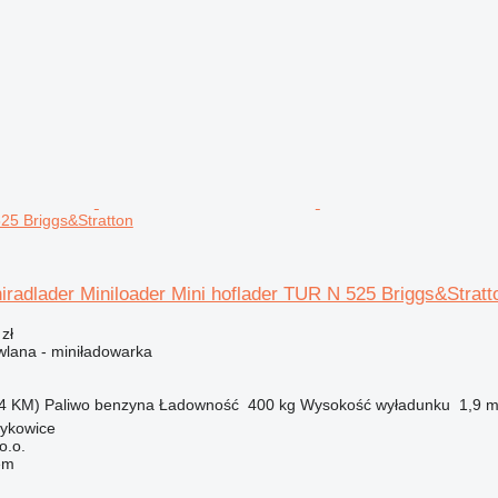
25 Briggs&Stratton
iradlader Miniloader Mini hoflader TUR N 525 Briggs&Stratt
zł
lana - miniładowarka
4 KM)
Paliwo
benzyna
Ładowność
400 kg
Wysokość wyładunku
1,9 
zykowice
o.o.
em