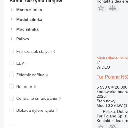
Silnik, skrzynia biegów
Kontakt z dealer
Marka silnika
Model silnika
Moc silnika
Paliwo
Filtr cząstek stałych
Miniradlader Mini
41
EEV
WIDEO
Zbiornik AdBlue
Tur Poland N52
Retarder
6 590 €
≈ 28 380 
Ładowarka budow
2026
Centralne smarowanie
Stan
nowy
Moc
10.29 kW (1
Blokada dyferencjału
Polska, Dobr
Tur Poland Sp. z 
Kontakt z dealer