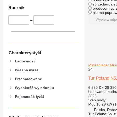
portal ogłosze
sprzedawca sp
Rocznik
producent sprz
nie ma popraw
Wybierz odp
–
Charakterystyki
Ładowność
Miniradlader Mini
24
Własna masa
Tur Poland N52
Przepracowane
6 590 €
≈ 28 380 
Wysokość wyładunku
Ładowarka budow
2026
Pojemność łyżki
Stan
nowy
Moc
10.29 kW (1
Polska, Dobr
Tur Poland Sp. z 