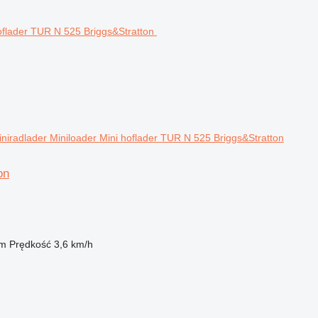
radlader Miniloader Mini hoflader TUR N 525 Briggs&Stratton
on
 m
Prędkość
3,6 km/h