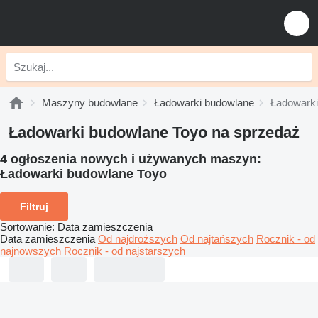
Maszyny budowlane
Ładowarki budowlane
Ładowarki
Ładowarki budowlane Toyo na sprzedaż
4 ogłoszenia nowych i używanych maszyn:
Ładowarki budowlane Toyo
Filtruj
Sortowanie
:
Data zamieszczenia
Data zamieszczenia
Od najdroższych
Od najtańszych
Rocznik - od
najnowszych
Rocznik - od najstarszych