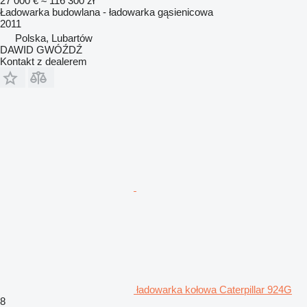
27 000 €
≈ 116 300 zł
Ładowarka budowlana - ładowarka gąsienicowa
2011
Polska, Lubartów
DAWID GWÓŹDŹ
Kontakt z dealerem
ładowarka kołowa Caterpillar 924G
8