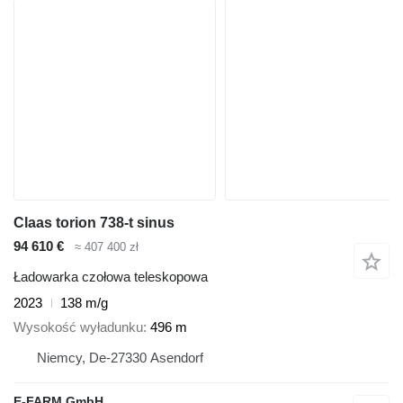
Claas torion 738-t sinus
94 610 €
≈ 407 400 zł
Ładowarka czołowa teleskopowa
2023
138 m/g
Wysokość wyładunku
496 m
Niemcy, De-27330 Asendorf
E-FARM GmbH