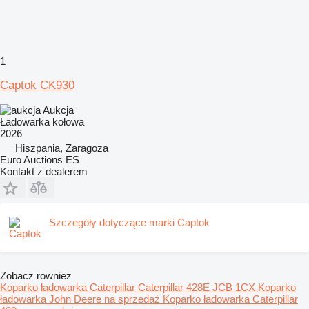
1
Captok CK930
Aukcja
Ładowarka kołowa
2026
Hiszpania, Zaragoza
Euro Auctions ES
Kontakt z dealerem
Szczegóły dotyczące marki Captok
Zobacz rowniez
Koparko ładowarka Caterpillar
Caterpillar 428E
JCB 1CX
Koparko
ładowarka John Deere na sprzedaż
Koparko ładowarka Caterpillar