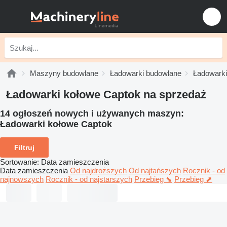
Maszyny budowlane
Ładowarki budowlane
Ładowarki
Ładowarki kołowe Captok na sprzedaż
14 ogłoszeń nowych i używanych maszyn:
Ładowarki kołowe Captok
Filtruj
Sortowanie
:
Data zamieszczenia
Data zamieszczenia
Od najdroższych
Od najtańszych
Rocznik - od
najnowszych
Rocznik - od najstarszych
Przebieg ⬊
Przebieg ⬈