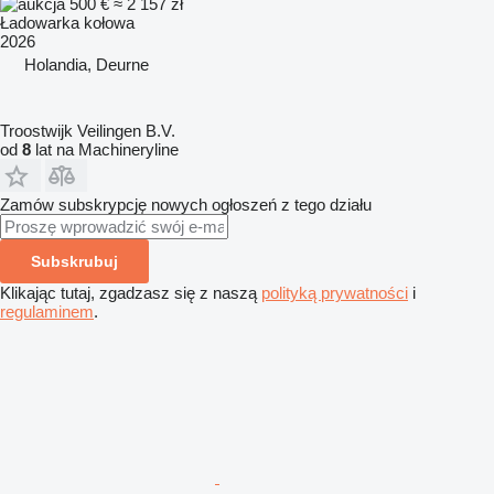
500 €
≈ 2 157 zł
Ładowarka kołowa
2026
Holandia, Deurne
Troostwijk Veilingen B.V.
od
8
lat na Machineryline
Zamów subskrypcję nowych ogłoszeń z tego działu
Subskrubuj
Klikając tutaj, zgadzasz się z naszą
polityką prywatności
i
regulaminem
.