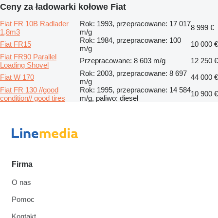
Ceny za ładowarki kołowe Fiat
Fiat FR 10B Radlader
Rok: 1993, przepracowane: 17 017
8 999 €
1,8m3
m/g
Rok: 1984, przepracowane: 100
Fiat FR15
10 000 €
m/g
Fiat FR90 Parallel
Przepracowane: 8 603 m/g
12 250 €
Loading Shovel
Rok: 2003, przepracowane: 8 697
Fiat W 170
44 000 €
m/g
Fiat FR 130 //good
Rok: 1995, przepracowane: 14 584
10 900 €
condition// good tires
m/g, paliwo: diesel
Firma
O nas
Pomoc
Kontakt