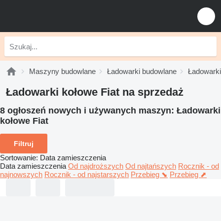
Maszyny budowlane
Ładowarki budowlane
Ładowarki
Ładowarki kołowe Fiat na sprzedaż
8 ogłoszeń nowych i używanych maszyn:
Ładowarki
kołowe Fiat
Filtruj
Sortowanie
:
Data zamieszczenia
Data zamieszczenia
Od najdroższych
Od najtańszych
Rocznik - od
najnowszych
Rocznik - od najstarszych
Przebieg ⬊
Przebieg ⬈