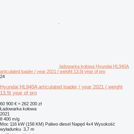
ładowarka kołowa Hyundai HL940A
articulated loader / year 2021 / weight 13.5t year of pro
24
Hyundai HL940A articulated loader / year 2021 / weight
13.5t year of pro
60 900 €
≈ 262 200 zł
Ładowarka kołowa
2021
8 400 m/g
Moc
116 kW (158 KM)
Paliwo
diesel
Napęd
4x4
Wysokość
wyładunku
3,7 m