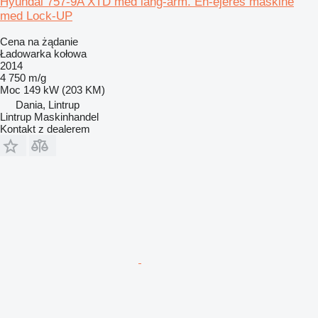
Hyundai 757-9A XTD med lang-arm. En-ejeres maskine
med Lock-UP
Cena na żądanie
Ładowarka kołowa
2014
4 750 m/g
Moc
149 kW (203 KM)
Dania, Lintrup
Lintrup Maskinhandel
Kontakt z dealerem