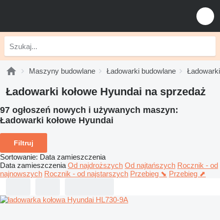
Maszyny budowlane
Ładowarki budowlane
Ładowarki
Ładowarki kołowe Hyundai na sprzedaż
97 ogłoszeń nowych i używanych maszyn:
Ładowarki kołowe Hyundai
Filtruj
Sortowanie
:
Data zamieszczenia
Data zamieszczenia
Od najdroższych
Od najtańszych
Rocznik - od
najnowszych
Rocznik - od najstarszych
Przebieg ⬊
Przebieg ⬈