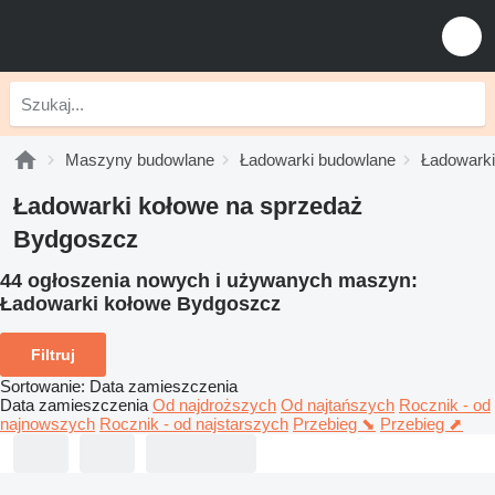
Maszyny budowlane
Ładowarki budowlane
Ładowarki
Ładowarki kołowe na sprzedaż
Bydgoszcz
44 ogłoszenia nowych i używanych maszyn:
Ładowarki kołowe Bydgoszcz
Filtruj
Sortowanie
:
Data zamieszczenia
Data zamieszczenia
Od najdroższych
Od najtańszych
Rocznik - od
najnowszych
Rocznik - od najstarszych
Przebieg ⬊
Przebieg ⬈