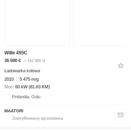
Wille 455C
35 500 €
≈ 152 900 zł
Ładowarka kołowa
2010
5 475 m/g
Moc
60 kW (81.63 KM)
Finlandia, Oulu
MAATORI