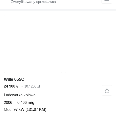
Wille 655C
24 900 €
≈ 107 200 zł
Ładowarka kołowa
2006
6 466 m/g
Moc
97 kW (131.97 KM)