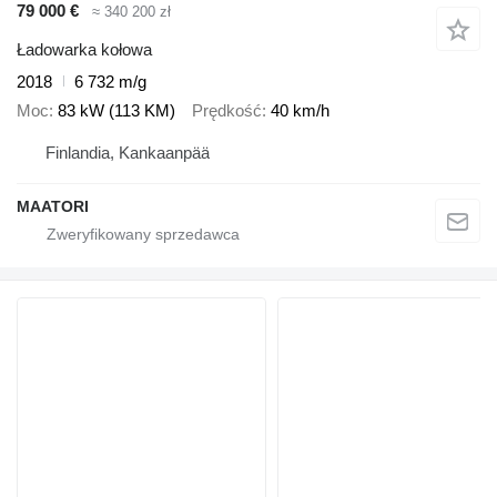
79 000 €
≈ 340 200 zł
Ładowarka kołowa
2018
6 732 m/g
Moc
83 kW (113 KM)
Prędkość
40 km/h
Finlandia, Kankaanpää
MAATORI