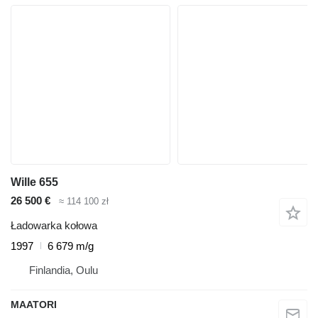
Wille 655
26 500 €
≈ 114 100 zł
Ładowarka kołowa
1997
6 679 m/g
Finlandia, Oulu
MAATORI