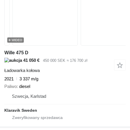
WIDEO
Wille 475 D
41 050 €
450 000 SEK
≈ 176 700 zł
Ładowarka kołowa
2021
3 337 m/g
Paliwo
diesel
Szwecja, Karlstad
Klaravik Sweden