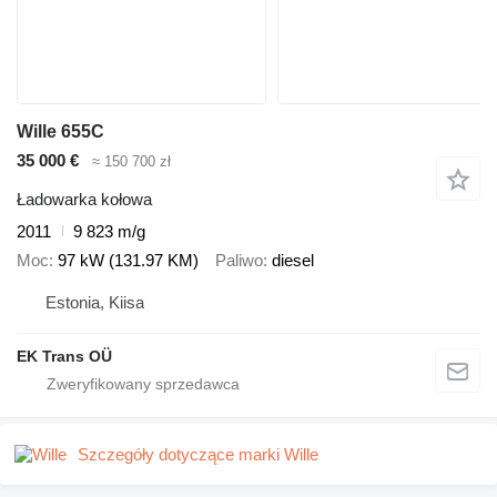
Wille 655C
35 000 €
≈ 150 700 zł
Ładowarka kołowa
2011
9 823 m/g
Moc
97 kW (131.97 KM)
Paliwo
diesel
Estonia, Kiisa
EK Trans OÜ
Szczegóły dotyczące marki Wille