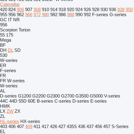
Caterpillar
420
824
906
907
908
910
914
918
920
924
926
928
930
936
938
950
955
956
962
966
972
980
982
986
988
990
992
F-series
G-series
GC
IT
NR
956
Scorpion
Torion
55
175
Mega
BF
DH
DL
SD
530
W-series
ER
F-series
FR
FR
W-series
W-series
AL
D-series
G1200
G2200
G2300
G2700
G3500
G5000
V-series
44C
44D
55D
60E
B-series
C-series
D-series
E-series
HMK
LX
ZW
ZX
ZL
HL-series
HX-series
403
406
407
409
411
417
426
427
435S
436
437
456
457
S-Series
EL