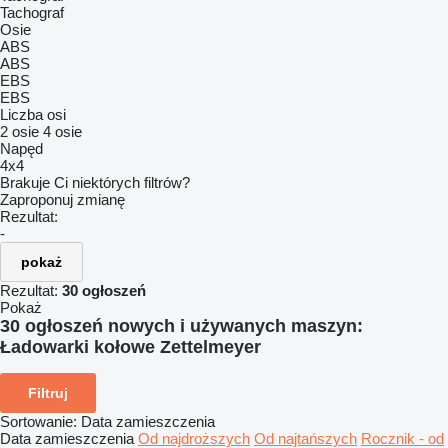
Tachograf
Osie
ABS
ABS
EBS
EBS
Liczba osi
2 osie
4 osie
Napęd
4x4
Brakuje Ci niektórych filtrów?
Zaproponuj zmianę
Rezultat:
-
pokaż
Rezultat:
30 ogłoszeń
Pokaż
30 ogłoszeń nowych i używanych maszyn:
Ładowarki kołowe Zettelmeyer
Filtruj
Sortowanie
:
Data zamieszczenia
Data zamieszczenia
Od najdroższych
Od najtańszych
Rocznik - od