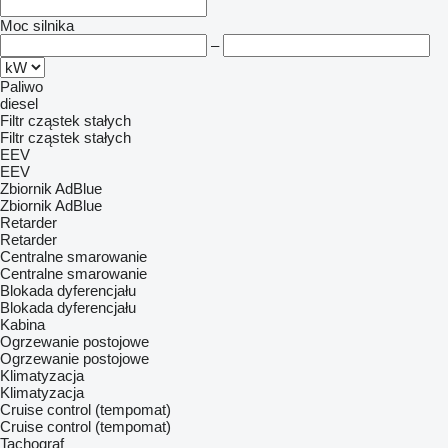
Moc silnika
–
Paliwo
diesel
Filtr cząstek stałych
Filtr cząstek stałych
EEV
EEV
Zbiornik AdBlue
Zbiornik AdBlue
Retarder
Retarder
Centralne smarowanie
Centralne smarowanie
Blokada dyferencjału
Blokada dyferencjału
Kabina
Ogrzewanie postojowe
Ogrzewanie postojowe
Klimatyzacja
Klimatyzacja
Cruise control (tempomat)
Cruise control (tempomat)
Tachograf