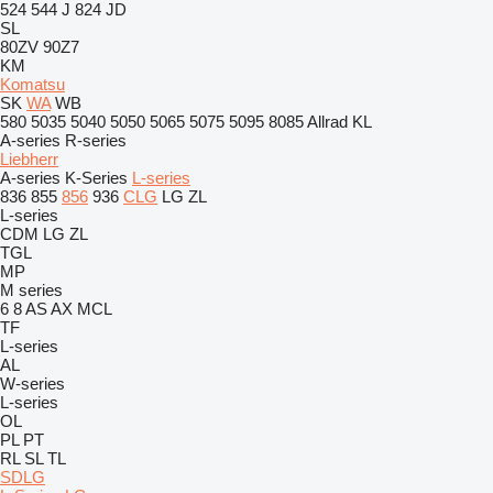
524
544 J
824
JD
SL
80ZV
90Z7
KM
Komatsu
SK
WA
WB
580
5035
5040
5050
5065
5075
5095
8085
Allrad
KL
A-series
R-series
Liebherr
A-series
K-Series
L-series
836
855
856
936
CLG
LG
ZL
L-series
CDM
LG
ZL
TGL
MP
M series
6
8
AS
AX
MCL
TF
L-series
AL
W-series
L-series
OL
PL
PT
RL
SL
TL
SDLG