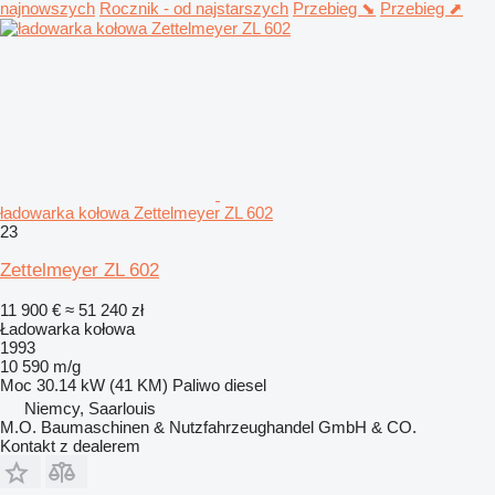
najnowszych
Rocznik - od najstarszych
Przebieg ⬊
Przebieg ⬈
ładowarka kołowa Zettelmeyer ZL 602
23
Zettelmeyer ZL 602
11 900 €
≈ 51 240 zł
Ładowarka kołowa
1993
10 590 m/g
Moc
30.14 kW (41 KM)
Paliwo
diesel
Niemcy, Saarlouis
M.O. Baumaschinen & Nutzfahrzeughandel GmbH & CO.
Kontakt z dealerem