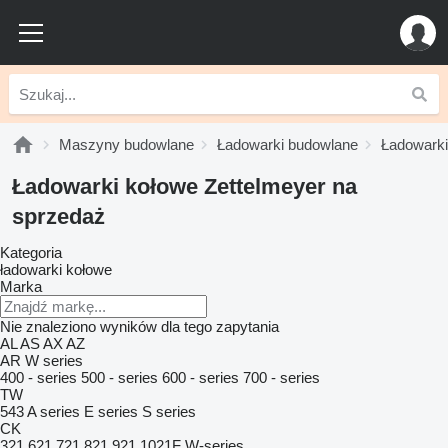
Maszyny budowlane
Ładowarki budowlane
Ładowarki
Ładowarki kołowe Zettelmeyer na
sprzedaż
Kategoria
ładowarki kołowe
Marka
Nie znaleziono wyników dla tego zapytania
AL
AS
AX
AZ
AR
W series
400 - series
500 - series
600 - series
700 - series
TW
543
A series
E series
S series
CK
321
621
721
821
921
1021F
W-series