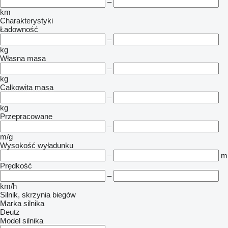
–
km
Charakterystyki
Ładowność
–
kg
Własna masa
–
kg
Całkowita masa
–
kg
Przepracowane
–
m/g
Wysokość wyładunku
–
m
Prędkość
–
km/h
Silnik, skrzynia biegów
Marka silnika
Deutz
Model silnika