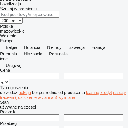
Lokalizacja
Szukaj w promieniu
Polska
mazowieckie
Wołomin
Europa
Belgia
Holandia
Niemcy
Szwecja
Francja
Rumunia
Hiszpania
Portugalia
inne
Urugwaj
Cena
–
Typ ogłoszenia
sprzedaż
aukcja
bezpośrednio od producenta
leasing
kredyt
na raty
trade-in (rozliczenie w zamian)
wymiana
Stan
używane
na czesci
Rocznik
–
Przebieg