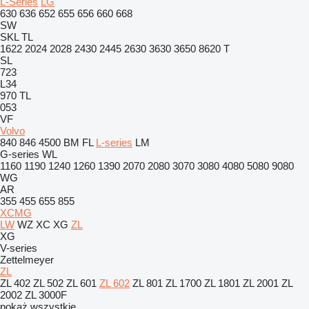
L-Series
LG
630
636
652
655
656
660
668
SW
SKL
TL
1622
2024
2028
2430
2445
2630
3630
3650
8620 T
SL
723
L34
970
TL
053
VF
Volvo
840
846
4500
BM
FL
L-series
LM
G-series
WL
1160
1190
1240
1260
1390
2070
2080
3070
3080
4080
5080
9080
WG
AR
355
455
655
855
XCMG
LW
WZ
XC
XG
ZL
XG
V-series
Zettelmeyer
ZL
ZL 402
ZL 502
ZL 601
ZL 602
ZL 801
ZL 1700
ZL 1801
ZL 2001
ZL
2002
ZL 3000F
pokaż wszystkie