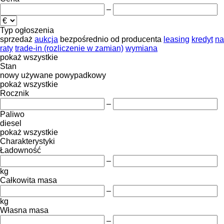
–
Typ ogłoszenia
sprzedaż
aukcja
bezpośrednio od producenta
leasing
kredyt
na
raty
trade-in (rozliczenie w zamian)
wymiana
pokaż wszystkie
Stan
nowy
używane
powypadkowy
pokaż wszystkie
Rocznik
–
Paliwo
diesel
pokaż wszystkie
Charakterystyki
Ładowność
–
kg
Całkowita masa
–
kg
Własna masa
–