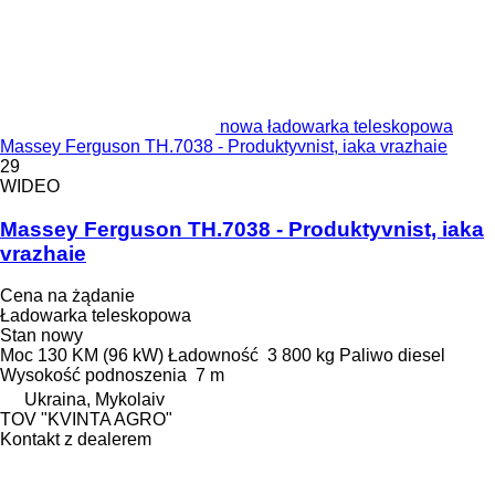
nowa ładowarka teleskopowa
Massey Ferguson TH.7038 - Produktyvnist, iaka vrazhaie
29
WIDEO
Massey Ferguson TH.7038 - Produktyvnist, iaka
vrazhaie
Cena na żądanie
Ładowarka teleskopowa
Stan
nowy
Moc
130 KM (96 kW)
Ładowność
3 800 kg
Paliwo
diesel
Wysokość podnoszenia
7 m
Ukraina, Mykolaiv
TOV "KVINTA AGRO"
Kontakt z dealerem