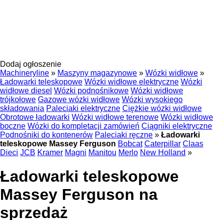
Dodaj ogłoszenie
Machineryline
»
Maszyny magazynowe
»
Wózki widłowe
»
Ładowarki teleskopowe
Wózki widłowe elektryczne
Wózki
widłowe diesel
Wózki podnośnikowe
Wózki widłowe
trójkołowe
Gazowe wózki widłowe
Wózki wysokiego
składowania
Paleciaki elektryczne
Ciężkie wózki widłowe
Obrotowe ładowarki
Wózki widłowe terenowe
Wózki widłowe
boczne
Wózki do kompletacji zamówień
Ciągniki elektryczne
Podnośniki do kontenerów
Paleciaki ręczne
»
Ładowarki
teleskopowe Massey Ferguson
Bobcat
Caterpillar
Claas
Dieci
JCB
Kramer
Magni
Manitou
Merlo
New Holland
»
Ładowarki teleskopowe
Massey Ferguson na
sprzedaż