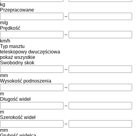
kg
Przepracowane
–
m/g
Prędkość
–
km/h
Typ masztu
teleskopowy
dwuczęściowa
pokaż wszystkie
Swobodny skok
–
mm
Wysokość podnoszenia
–
m
Długość wideł
–
m
Szerokość wideł
–
mm
Grubość widelca