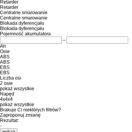
Retarder
Retarder
Centralne smarowanie
Centralne smarowanie
Blokada dyferencjału
Blokada dyferencjału
Pojemność akumulatora
–
Ah
Osie
ABS
ABS
EBS
EBS
Liczba osi
2 osie
pokaż wszystkie
Napęd
4x4x4
pokaż wszystkie
Brakuje Ci niektórych filtrów?
Zaproponuj zmianę
Rezultat:
-
pokaż