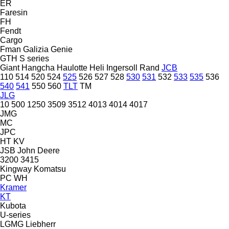
ER
Faresin
FH
Fendt
Cargo
Fman
Galizia
Genie
GTH
S series
Giant
Hangcha
Haulotte
Heli
Ingersoll Rand
JCB
110
514
520
524
525
526
527
528
530
531
532
533
535
536
540
541
550
560
TLT
TM
JLG
10
500
1250
3509
3512
4013
4014
4017
JMG
MC
JPC
HT
KV
JSB
John Deere
3200
3415
Kingway
Komatsu
PC
WH
Kramer
KT
Kubota
U-series
LGMG
Liebherr