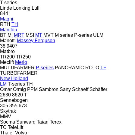
T-series
Linde
Lonking
Lull
844
Magni
RTH
TH
Manitou
BT
MI
MRT
MSI
MT
MVT
M series
P-series
ULM
Manotti
Massey Ferguson
38
9407
Matbro
TR200
TR250
Meclift
Merlo
MULTIFARMER
P-series
PANORAMIC
ROTO
TF
TURBOFARMER
New Holland
LM
T-series
TH
Omar
Ormig
PPM
Sambron
Sany
Schaeff
Schäffer
2630
8620 T
Sennebogen
305
355
673
Skytrak
MMV
Socma
Sunward
Taian
Terex
TC
TeleLift
Thaler
Volvo