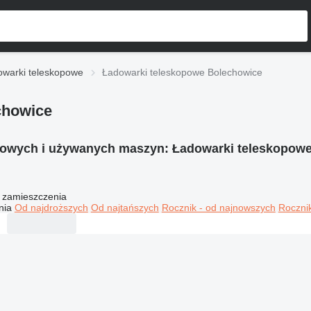
owarki teleskopowe
Ładowarki teleskopowe Bolechowice
chowice
nowych i używanych maszyn:
Ładowarki teleskopow
 zamieszczenia
nia
Od najdroższych
Od najtańszych
Rocznik - od najnowszych
Rocznik