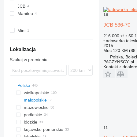
JCB
T series
Manitou
535
18
536
JCB 536-70
Mini
216 000 zł
≈ 50 
Ładowarka teles
2015
Lokalizacja
Moc
120 KM (88
Polska, Bole
Szukaj w promieniu
PACZYŃSCY. pl
Kontakt z dealer
Polska
wielkopolskie
małopolskie
Poznań
mazowieckie
Zduny
Kraków
podlaskie
Rakoniewice
Nowy Sącz
Warszawa
łódzkie
Kępno
Bolechowice
Wołomin
Białystok
11
kujawsko-pomorskie
Lądek
Łącko
Siedlce
Zambrów
Piotrków Trybunalski
lubelskie
Tarnowo Podgórne
Oświęcim
Łosice
Łagiewniki Nowe
Toruń