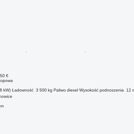
150 €
kopowa
8 kW)
Ładowność
3 500 kg
Paliwo
diesel
Wysokość podnoszenia
12 
chowice
em