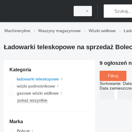
Machineryline
Maszyny magazynowe
Wózki widłowe
Ład
Ładowarki teleskopowe na sprzedaż Bole
9 ogłoszeń 
Kategoria
Filtruj
ładowarki teleskopowe
Sortowanie
:
Data
wózki podnośnikowe
Data zamieszcze
gazowe wózki widłowe
pokaż wszystkie
Marka
Bobcat