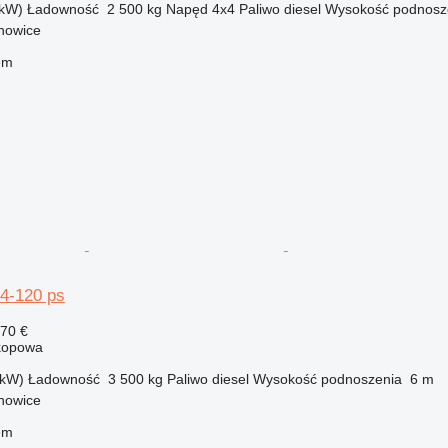
 kW)
Ładowność
2 500 kg
Napęd
4x4
Paliwo
diesel
Wysokość podnosz
chowice
em
34-120 ps
370 €
kopowa
 kW)
Ładowność
3 500 kg
Paliwo
diesel
Wysokość podnoszenia
6 m
chowice
em