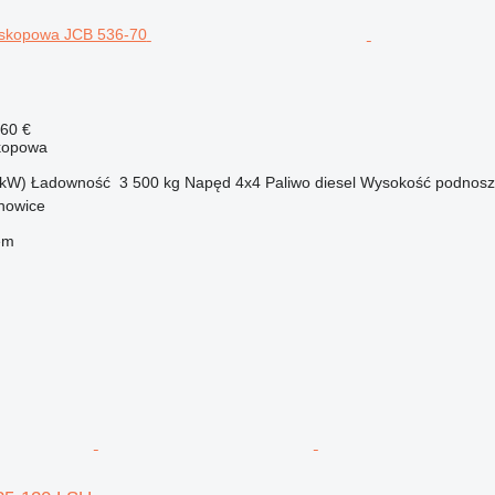
160 €
kopowa
 kW)
Ładowność
3 500 kg
Napęd
4x4
Paliwo
diesel
Wysokość podnosz
chowice
em