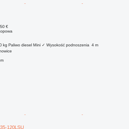
450 €
kopowa
0 kg
Paliwo
diesel
Mini
✓
Wysokość podnoszenia
4 m
chowice
em
735-120LSU