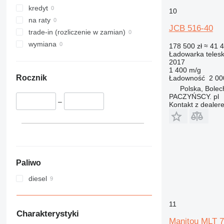
kredyt
10
na raty
JCB 516-40
trade-in (rozliczenie w zamian)
wymiana
178 500 zł
≈ 41 
Ładowarka teles
2017
1 400 m/g
Rocznik
Ładowność
2 00
Polska, Bole
PACZYŃSCY. pl
–
Kontakt z dealer
Paliwo
diesel
11
Charakterystyki
Manitou MLT 