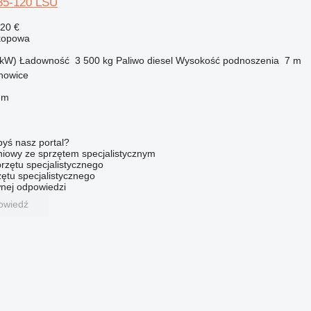
35-120 LSU
420 €
kopowa
 kW)
Ładowność
3 500 kg
Paliwo
diesel
Wysokość podnoszenia
7 m
chowice
em
byś nasz portal?
niowy ze sprzętem specjalistycznym
rzętu specjalistycznego
ętu specjalistycznego
nej odpowiedzi
owiedź