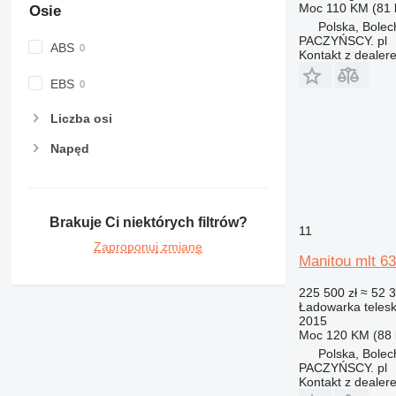
Moc
110 KM (81
Osie
Polska, Bole
PACZYŃSCY. pl
ABS
Kontakt z dealer
EBS
Liczba osi
Napęd
Brakuje Ci niektórych filtrów?
11
Zaproponuj zmianę
Manitou mlt 6
225 500 zł
≈ 52 
Ładowarka teles
2015
Moc
120 KM (88
Polska, Bole
PACZYŃSCY. pl
Kontakt z dealer