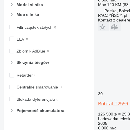
Model silnika
Moc
120 KM (88
Polska, Bole
Moc silnika
PACZYŃSCY. pl
Kontakt z dealer
Filtr cząstek stałych
EEV
Zbiornik AdBlue
Skrzynia biegów
Retarder
Centralne smarowanie
30
Blokada dyferencjału
Bobcat T2556
Pojemność akumulatora
126 500 zł
≈ 29 
Ładowarka teles
2005
6 000 m/g