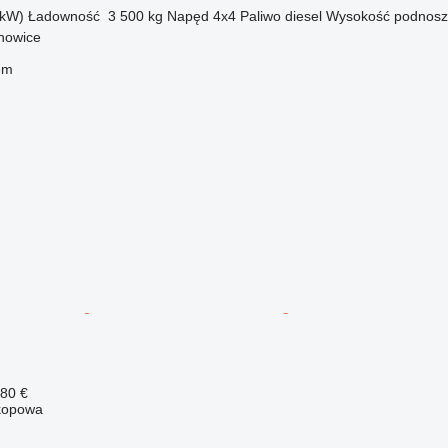
 kW)
Ładowność
3 500 kg
Napęd
4x4
Paliwo
diesel
Wysokość podnosz
chowice
em
380 €
kopowa