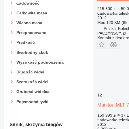
Ładowność
215 500 zł
≈ 50 
Całkowita masa
Ładowarka teles
2012
Moc
120 KM (88
Własna masa
Polska, Bole
Przepracowane
PACZYŃSCY. pl
Kontakt z dealer
Prędkość
Swobodny skok
Wysokość podnoszenia
Długość wideł
Szerokość wideł
Grubość widelca
12
Pojemność łyżki
Manitou MLT 
159 999 zł
≈ 37 
Ładowarka teles
Silnik, skrzynia biegów
2012
6 300 m/g