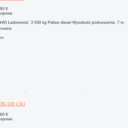
050 €
kopowa
 kW)
Ładowność
3 500 kg
Paliwo
diesel
Wysokość podnoszenia
7 m
chowice
em
735-120 LSU
160 €
kopowa