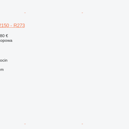
2150 - R273
280 €
kopowa
ocin
em