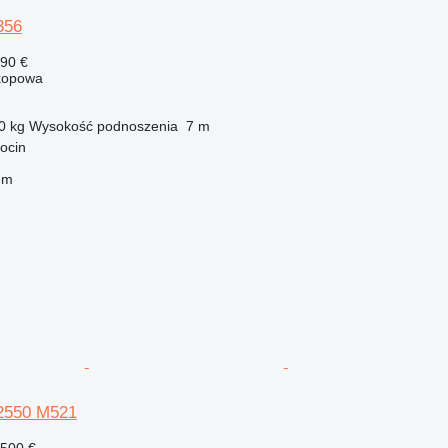
356
290 €
kopowa
0 kg
Wysokość podnoszenia
7 m
ocin
em
2550 M521
 500 €