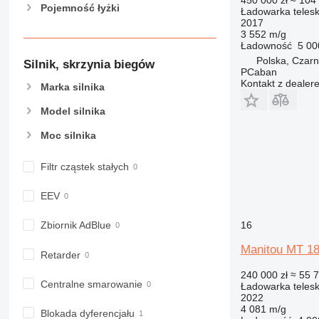
Pojemność łyżki
Ładowarka teles
2017
3 552 m/g
Ładowność
5 00
Polska, Czarn
Silnik, skrzynia biegów
PCaban
Kontakt z dealer
Marka silnika
Model silnika
Moc silnika
Filtr cząstek stałych
EEV
16
Zbiornik AdBlue
Manitou MT 1
Retarder
240 000 zł
≈ 55 
Centralne smarowanie
Ładowarka teles
2022
4 081 m/g
Blokada dyferencjału