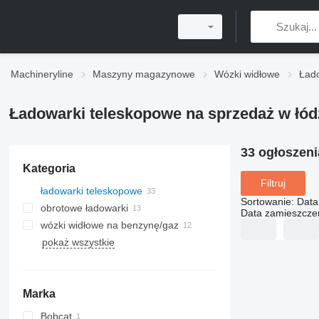
Machineryline
Maszyny magazynowe
Wózki widłowe
Ład
Ładowarki teleskopowe na sprzedaż w łód
33 ogłoszen
Kategoria
Filtruj
ładowarki teleskopowe
Sortowanie
:
Data
obrotowe ładowarki
Data zamieszcze
wózki widłowe na benzynę/gaz
pokaż wszystkie
Marka
Bobcat