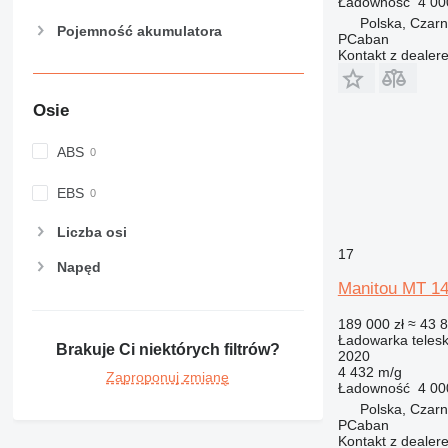
Ładowność
4 00
Polska, Czarn
Pojemność akumulatora
PCaban
Kontakt z dealer
Osie
ABS
EBS
Liczba osi
17
Napęd
Manitou MT 1
189 000 zł
≈ 43 
Ładowarka teles
Brakuje Ci niektórych filtrów?
2020
4 432 m/g
Zaproponuj zmianę
Ładowność
4 00
Polska, Czarn
PCaban
Kontakt z dealer