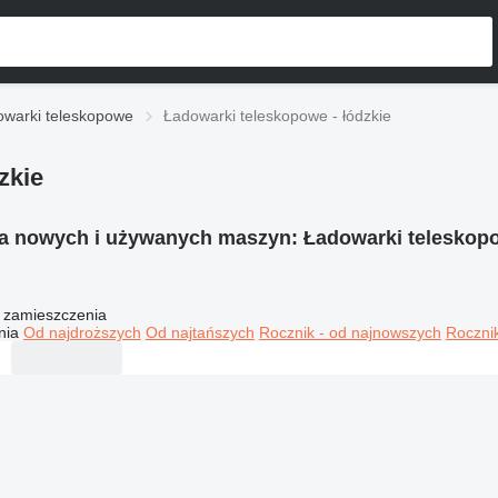
owarki teleskopowe
Ładowarki teleskopowe - łódzkie
zkie
ia nowych i używanych maszyn:
Ładowarki teleskopo
 zamieszczenia
nia
Od najdroższych
Od najtańszych
Rocznik - od najnowszych
Rocznik