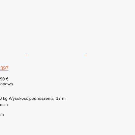
P397
290 €
kopowa
0 kg
Wysokość podnoszenia
17 m
ocin
em