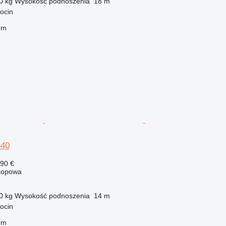
0 kg
Wysokość podnoszenia
18 m
ocin
em
440
890 €
kopowa
0 kg
Wysokość podnoszenia
14 m
ocin
em