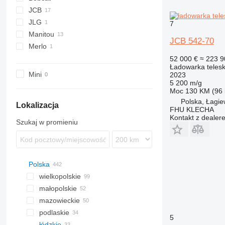
JCB
JLG
426
7
Manitou
531
4017
JCB 542-70
Merlo
535
MRT
540
MT
P-series
52 000 €
≈ 223 9
Ładowarka teles
P-series
Mini
2023
5 200 m/g
Moc
130 KM (96
Polska, Łagie
Lokalizacja
FHU KLECHA
Kontakt z dealer
Szukaj w promieniu
Polska
wielkopolskie
małopolskie
Poznań
mazowieckie
Zduny
Kraków
podlaskie
Rakoniewice
Nowy Sącz
Warszawa
5
łódzkie
Kępno
Bolechowice
Wołomin
Białystok