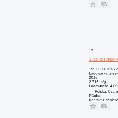
17
JLG 4017RS 
195 000 zł
≈ 45 
Ładowarka teles
2016
2 715 m/g
Ładowność
4 00
Polska, Czarn
PCaban
Kontakt z dealer