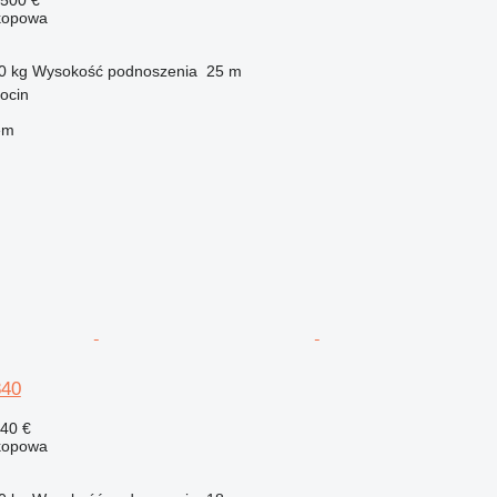
kopowa
0 kg
Wysokość podnoszenia
25 m
ocin
em
840
740 €
kopowa