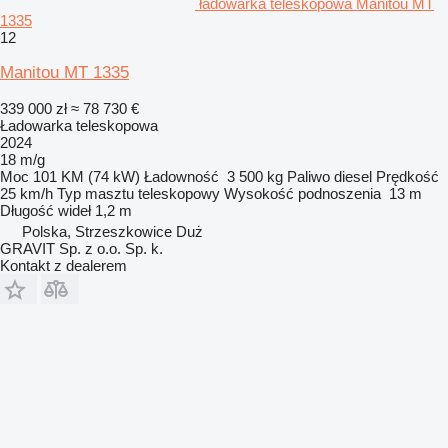
ładowarka teleskopowa Manitou MT
1335
12
Manitou MT 1335
339 000 zł
≈ 78 730 €
Ładowarka teleskopowa
2024
18 m/g
Moc
101 KM (74 kW)
Ładowność
3 500 kg
Paliwo
diesel
Prędkość
25 km/h
Typ masztu
teleskopowy
Wysokość podnoszenia
13 m
Długość wideł
1,2 m
Polska, Strzeszkowice Duż
GRAVIT Sp. z o.o. Sp. k.
Kontakt z dealerem