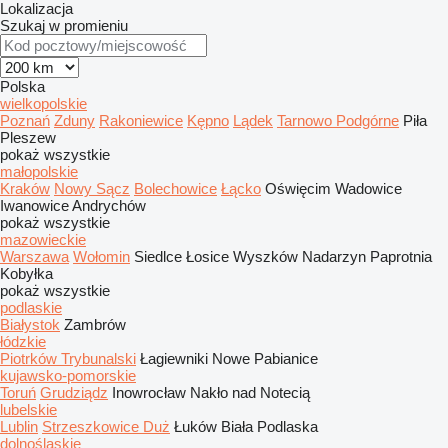
Lokalizacja
Szukaj w promieniu
Polska
wielkopolskie
Poznań
Zduny
Rakoniewice
Kępno
Lądek
Tarnowo Podgórne
Piła
Pleszew
pokaż wszystkie
małopolskie
Kraków
Nowy Sącz
Bolechowice
Łącko
Oświęcim
Wadowice
Iwanowice
Andrychów
pokaż wszystkie
mazowieckie
Warszawa
Wołomin
Siedlce
Łosice
Wyszków
Nadarzyn
Paprotnia
Kobyłka
pokaż wszystkie
podlaskie
Białystok
Zambrów
łódzkie
Piotrków Trybunalski
Łagiewniki Nowe
Pabianice
kujawsko-pomorskie
Toruń
Grudziądz
Inowrocław
Nakło nad Notecią
lubelskie
Lublin
Strzeszkowice Duż
Łuków
Biała Podlaska
dolnośląskie