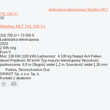
ładowarka teleskopowa Manitou MLT
741 140 V+
10
Manitou MLT 741 140 V+
316 700 zł
≈ 73 550 €
Ładowarka teleskopowa
2023
2 695 m/g
Euro 5
Moc
136 KM (100 kW)
Ładowność
4 100 kg
Napęd
4x4
Paliwo
diesel
Prędkość
40 km/h
Typ masztu
teleskopowy
Wysokość
podnoszenia
6,9 m
Długość wideł
1,2 m
Szerokość wideł
1,26 mm
Polska, Strzeszkowice Duż
GRAVIT Sp. z o.o. Sp. k.
Kontakt z dealerem