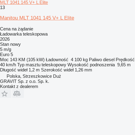
MLT 1041 145 V+ L Elite
13
Manitou MLT 1041 145 V+ L Elite
Cena na żądanie
Ładowarka teleskopowa
2026
Stan
nowy
5 m/g
Euro 5
Moc
143 KM (105 kW)
Ładowność
4 100 kg
Paliwo
diesel
Prędkość
40 km/h
Typ masztu
teleskopowy
Wysokość podnoszenia
9,65 m
Długość wideł
1,2 m
Szerokość wideł
1,26 mm
Polska, Strzeszkowice Duż
GRAVIT Sp. z o.o. Sp. k.
Kontakt z dealerem