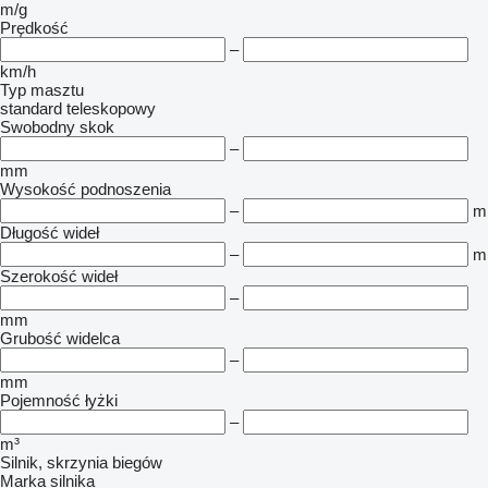
m/g
Prędkość
–
km/h
Typ masztu
standard
teleskopowy
Swobodny skok
–
mm
Wysokość podnoszenia
–
m
Długość wideł
–
m
Szerokość wideł
–
mm
Grubość widelca
–
mm
Pojemność łyżki
–
m³
Silnik, skrzynia biegów
Marka silnika