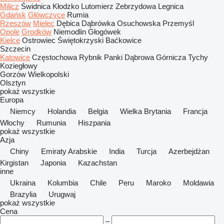
Milicz
Świdnica
Kłodzko
Lutomierz
Zebrzydowa
Legnica
Gdańsk
Główczyce
Rumia
Rzeszów
Mielec
Dębica
Dąbrówka Osuchowska
Przemyśl
Opole
Grodków
Niemodlin
Głogówek
Kielce
Ostrowiec Świętokrzyski
Baćkowice
Szczecin
Katowice
Częstochowa
Rybnik
Panki
Dąbrowa Górnicza
Tychy
Koziegłowy
Gorzów Wielkopolski
Olsztyn
pokaż wszystkie
Europa
Niemcy
Holandia
Belgia
Wielka Brytania
Francja
Włochy
Rumunia
Hiszpania
pokaż wszystkie
Azja
Chiny
Emiraty Arabskie
India
Turcja
Azerbejdżan
Kirgistan
Japonia
Kazachstan
inne
Ukraina
Kolumbia
Chile
Peru
Maroko
Moldawia
Brazylia
Urugwaj
pokaż wszystkie
Cena
–