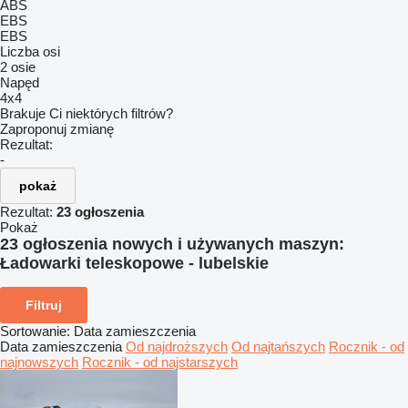
ABS
EBS
EBS
Liczba osi
2 osie
Napęd
4x4
Brakuje Ci niektórych filtrów?
Zaproponuj zmianę
Rezultat:
-
pokaż
Rezultat:
23 ogłoszenia
Pokaż
23 ogłoszenia nowych i używanych maszyn:
Ładowarki teleskopowe - lubelskie
Filtruj
Sortowanie
:
Data zamieszczenia
Data zamieszczenia
Od najdroższych
Od najtańszych
Rocznik - od
najnowszych
Rocznik - od najstarszych