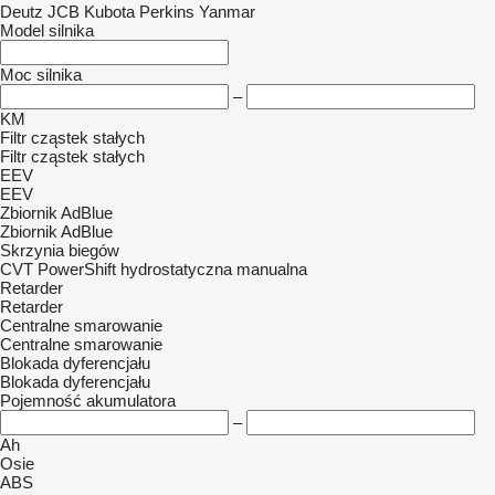
Deutz
JCB
Kubota
Perkins
Yanmar
Model silnika
Moc silnika
–
KM
Filtr cząstek stałych
Filtr cząstek stałych
EEV
EEV
Zbiornik AdBlue
Zbiornik AdBlue
Skrzynia biegów
CVT
PowerShift
hydrostatyczna
manualna
Retarder
Retarder
Centralne smarowanie
Centralne smarowanie
Blokada dyferencjału
Blokada dyferencjału
Pojemność akumulatora
–
Ah
Osie
ABS