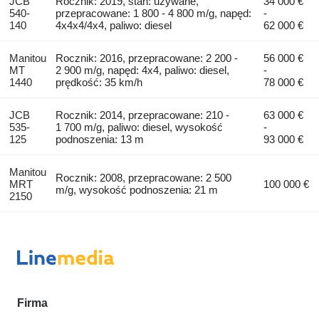
JCB
Rocznik: 2019, stan: używane,
34 000 €
540-
przepracowane: 1 800 - 4 800 m/g, napęd:
-
140
4x4x4/4x4, paliwo: diesel
62 000 €
Manitou
Rocznik: 2016, przepracowane: 2 200 -
56 000 €
MT
2 900 m/g, napęd: 4x4, paliwo: diesel,
-
1440
prędkość: 35 km/h
78 000 €
JCB
Rocznik: 2014, przepracowane: 210 -
63 000 €
535-
1 700 m/g, paliwo: diesel, wysokość
-
125
podnoszenia: 13 m
93 000 €
Manitou
Rocznik: 2008, przepracowane: 2 500
MRT
100 000 €
m/g, wysokość podnoszenia: 21 m
2150
Firma