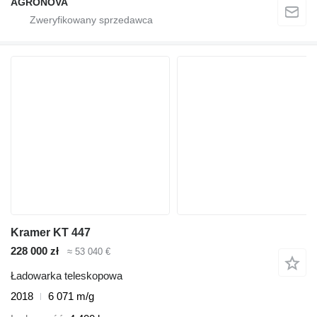
AGRONOVA
Kramer KT 447
228 000 zł
≈ 53 040 €
Ładowarka teleskopowa
2018
6 071 m/g