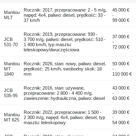
Rocznik: 2017, przepracowane: 2 - 5 m/g,
45 000 €
Manitou
napęd: 4x4, paliwo: diesel, prędkość: 33 -
-
MLT
37 km/h
99 000 €
Rocznik: 2019, przepracowane: 930 -
37 000 €
JCB
3 700 m/g, paliwo: diesel, prędkość: 510 -
-
531-70
1 400 km/h, typ masztu:
72 000 €
teleskopowy/dwuczęściowa
Manitou
Rocznik: 2026, stan: nowy, paliwo: diesel,
93 000 €
MT
prędkość: 25 km/h, swobodny skok: 18
-
1840
mm
110 000 €
Rocznik: 2016, stan: używane,
43 000 €
JCB
przepracowane: 2 800 - 4 400 m/g,
-
535-95
zawieszenie: hydrauliczna, paliwo: diesel
63 000 €
Rocznik: 2022, przepracowane: 1 500 -
39 000 €
Manitou
2 300 m/g, napęd: 4x4, paliwo: diesel, typ
-
MT 625
masztu: teleskopowy
54 000 €