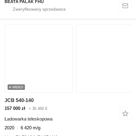
BEATA PALAK FHU
WIDEO
JCB 540-140
157 000 zł
≈ 36 460 €
Ładowarka teleskopowa
2020
6 420 m/g