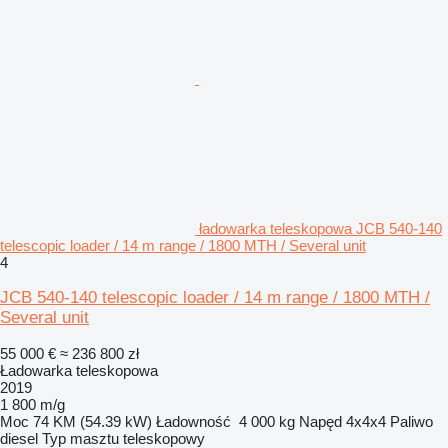
ładowarka teleskopowa JCB 540-140
telescopic loader / 14 m range / 1800 MTH / Several unit
4
JCB 540-140 telescopic loader / 14 m range / 1800 MTH /
Several unit
55 000 €
≈ 236 800 zł
Ładowarka teleskopowa
2019
1 800 m/g
Moc
74 KM (54.39 kW)
Ładowność
4 000 kg
Napęd
4x4x4
Paliwo
diesel
Typ masztu
teleskopowy