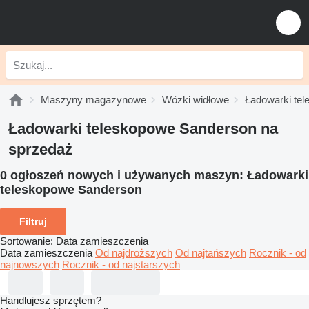
Maszyny magazynowe
Wózki widłowe
Ładowarki te
Ładowarki teleskopowe Sanderson na
sprzedaż
0 ogłoszeń nowych i używanych maszyn:
Ładowarki
teleskopowe Sanderson
Filtruj
Sortowanie
:
Data zamieszczenia
Data zamieszczenia
Od najdroższych
Od najtańszych
Rocznik - od
najnowszych
Rocznik - od najstarszych
Handlujesz sprzętem?