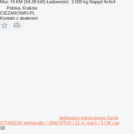
Moc
74 KM (54.39 kW)
Ładowność
3 000 kg
Napęd
4x4x4
Polska, Kraków
CIEZAROWKI.PL
Kontakt z dealerem
ładowarka teleskopowa Genie
GTH5021R telehandler / 3000 MTH!! / 21 m reach / 5 t lift cap
18