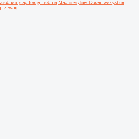
Zrobiliśmy aplikację mobilną Machineryline. Doceń wszystkie
przewagi.