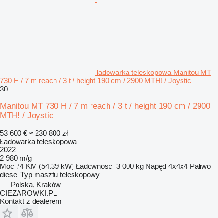
ładowarka teleskopowa Manitou MT
730 H / 7 m reach / 3 t / height 190 cm / 2900 MTH! / Joystic
30
Manitou MT 730 H / 7 m reach / 3 t / height 190 cm / 2900
MTH! / Joystic
53 600 €
≈ 230 800 zł
Ładowarka teleskopowa
2022
2 980 m/g
Moc
74 KM (54.39 kW)
Ładowność
3 000 kg
Napęd
4x4x4
Paliwo
diesel
Typ masztu
teleskopowy
Polska, Kraków
CIEZAROWKI.PL
Kontakt z dealerem