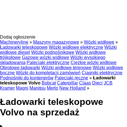
Dodaj ogłoszenie
Machineryline
»
Maszyny magazynowe
»
Wózki widłowe
»
Ładowarki teleskopowe
Wózki widłowe elektryczne
Wózki
widłowe diesel
Wózki podnośnikowe
Wózki widłowe
trójkołowe
Gazowe wózki widłowe
Wózki wysokiego
składowania
Paleciaki elektryczne
Ciężkie wózki widłowe
Obrotowe ładowarki
Wózki widłowe terenowe
Wózki widłowe
boczne
Wózki do kompletacji zamówień
Ciągniki elektryczne
Podnośniki do kontenerów
Paleciaki ręczne
»
Ładowarki
teleskopowe Volvo
Bobcat
Caterpillar
Claas
Dieci
JCB
Kramer
Magni
Manitou
Merlo
New Holland
»
Ładowarki teleskopowe
Volvo na sprzedaż