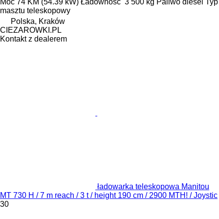
Moc
74 KM (54.39 kW)
Ładowność
3 500 kg
Paliwo
diesel
Typ
masztu
teleskopowy
Polska, Kraków
CIEZAROWKI.PL
Kontakt z dealerem
ładowarka teleskopowa Manitou
MT 730 H / 7 m reach / 3 t / height 190 cm / 2900 MTH! / Joystic
30