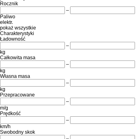
Rocznik
–
Paliwo
elektr.
pokaż wszystkie
Charakterystyki
Ładowność
–
kg
Całkowita masa
–
kg
Własna masa
–
kg
Przepracowane
–
m/g
Prędkość
–
km/h
Swobodny skok
–