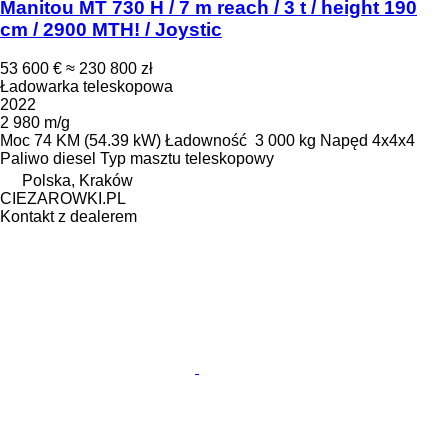
Manitou MT 730 H / 7 m reach / 3 t / height 190
cm / 2900 MTH! / Joystic
53 600 €
≈ 230 800 zł
Ładowarka teleskopowa
2022
2 980 m/g
Moc
74 KM (54.39 kW)
Ładowność
3 000 kg
Napęd
4x4x4
Paliwo
diesel
Typ masztu
teleskopowy
Polska, Kraków
CIEZAROWKI.PL
Kontakt z dealerem