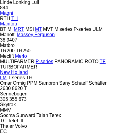
Linde
Lonking
Lull
844
Magni
RTH
TH
Manitou
BT
MI
MRT
MSI
MT
MVT
M series
P-series
ULM
Manotti
Massey Ferguson
38
9407
Matbro
TR200
TR250
Meclift
Merlo
MULTIFARMER
P-series
PANORAMIC
ROTO
TF
TURBOFARMER
New Holland
LM
T-series
TH
Omar
Ormig
PPM
Sambron
Sany
Schaeff
Schäffer
2630
8620 T
Sennebogen
305
355
673
Skytrak
MMV
Socma
Sunward
Taian
Terex
TC
TeleLift
Thaler
Volvo
EC