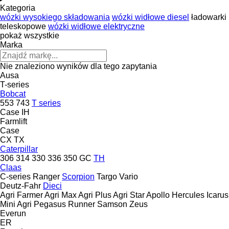
Kategoria
wózki wysokiego składowania
wózki widłowe diesel
ładowarki
teleskopowe
wózki widłowe elektryczne
pokaż wszystkie
Marka
Nie znaleziono wyników dla tego zapytania
Ausa
T-series
Bobcat
553
743
T series
Case IH
Farmlift
Case
CX
TX
Caterpillar
306
314
330
336
350
GC
TH
Claas
C-series
Ranger
Scorpion
Targo
Vario
Deutz-Fahr
Dieci
Agri Farmer
Agri Max
Agri Plus
Agri Star
Apollo
Hercules
Icarus
Mini Agri
Pegasus
Runner
Samson
Zeus
Everun
ER