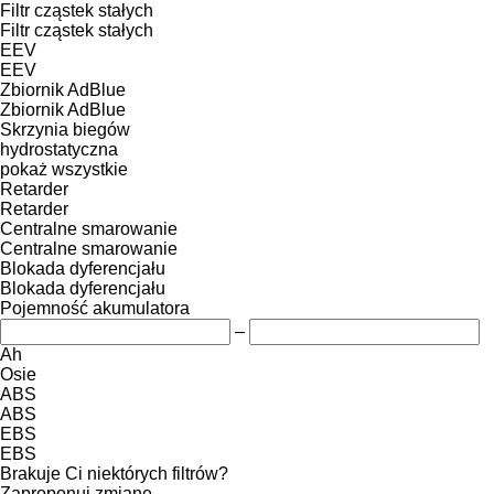
Filtr cząstek stałych
Filtr cząstek stałych
EEV
EEV
Zbiornik AdBlue
Zbiornik AdBlue
Skrzynia biegów
hydrostatyczna
pokaż wszystkie
Retarder
Retarder
Centralne smarowanie
Centralne smarowanie
Blokada dyferencjału
Blokada dyferencjału
Pojemność akumulatora
–
Ah
Osie
ABS
ABS
EBS
EBS
Brakuje Ci niektórych filtrów?
Zaproponuj zmianę