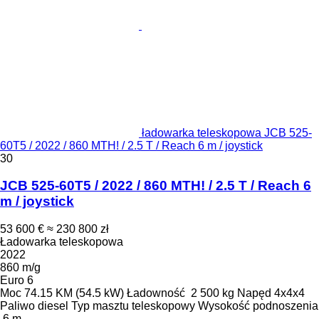
ładowarka teleskopowa JCB 525-
60T5 / 2022 / 860 MTH! / 2.5 T / Reach 6 m / joystick
30
JCB 525-60T5 / 2022 / 860 MTH! / 2.5 T / Reach 6
m / joystick
53 600 €
≈ 230 800 zł
Ładowarka teleskopowa
2022
860 m/g
Euro 6
Moc
74.15 KM (54.5 kW)
Ładowność
2 500 kg
Napęd
4x4x4
Paliwo
diesel
Typ masztu
teleskopowy
Wysokość podnoszenia
6 m