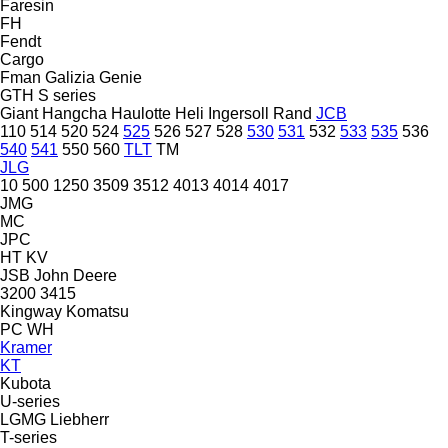
Faresin
FH
Fendt
Cargo
Fman
Galizia
Genie
GTH
S series
Giant
Hangcha
Haulotte
Heli
Ingersoll Rand
JCB
110
514
520
524
525
526
527
528
530
531
532
533
535
536
540
541
550
560
TLT
TM
JLG
10
500
1250
3509
3512
4013
4014
4017
JMG
MC
JPC
HT
KV
JSB
John Deere
3200
3415
Kingway
Komatsu
PC
WH
Kramer
KT
Kubota
U-series
LGMG
Liebherr
T-series