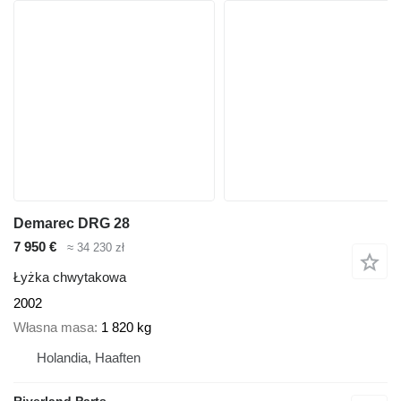
Demarec DRG 28
7 950 €
≈ 34 230 zł
Łyżka chwytakowa
2002
Własna masa
1 820 kg
Holandia, Haaften
Riverland Parts