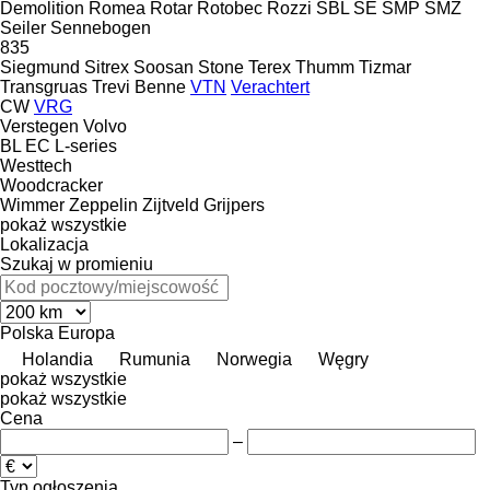
Demolition
Romea
Rotar
Rotobec
Rozzi
SBL
SE
SMP
SMZ
Seiler
Sennebogen
835
Siegmund
Sitrex
Soosan
Stone
Terex
Thumm
Tizmar
Transgruas
Trevi Benne
VTN
Verachtert
CW
VRG
Verstegen
Volvo
BL
EC
L-series
Westtech
Woodcracker
Wimmer
Zeppelin
Zijtveld Grijpers
pokaż wszystkie
Lokalizacja
Szukaj w promieniu
Polska
Europa
Holandia
Rumunia
Norwegia
Węgry
pokaż wszystkie
pokaż wszystkie
Cena
–
Typ ogłoszenia