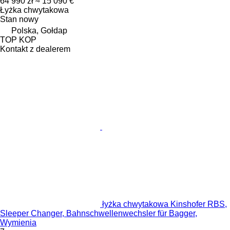
64 990 zł
≈ 15 090 €
Łyżka chwytakowa
Stan
nowy
Polska, Gołdap
TOP KOP
Kontakt z dealerem
łyżka chwytakowa Kinshofer RBS,
Sleeper Changer, Bahnschwellenwechsler für Bagger,
Wymienia