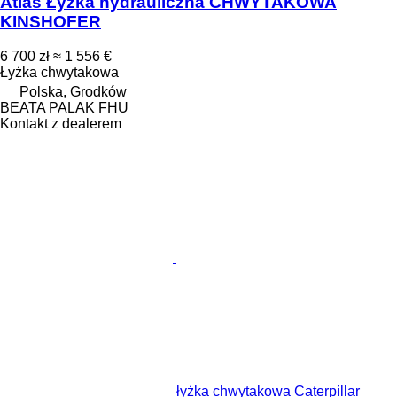
Atlas Łyżka hydrauliczna CHWYTAKOWA
KINSHOFER
6 700 zł
≈ 1 556 €
Łyżka chwytakowa
Polska, Grodków
BEATA PALAK FHU
Kontakt z dealerem
łyżka chwytakowa Caterpillar