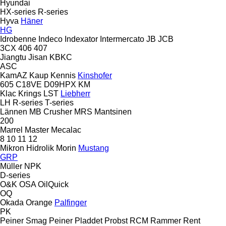
Hyundai
HX-series
R-series
Hyva
Häner
HG
Idrobenne
Indeco
Indexator
Intermercato
JB
JCB
3CX
406
407
Jiangtu
Jisan
KBKC
ASC
KamAZ
Kaup
Kennis
Kinshofer
605
C18VE
D09HPX
KM
Klac
Krings
LST
Liebherr
LH
R-series
T-series
Lännen
MB Crusher
MRS
Mantsinen
200
Marrel
Master
Mecalac
8
10
11
12
Mikron Hidrolik
Morin
Mustang
GRP
Müller
NPK
D-series
O&K
OSA
OilQuick
OQ
Okada
Orange
Palfinger
PK
Peiner Smag
Peiner
Pladdet
Probst
RCM
Rammer
Rent