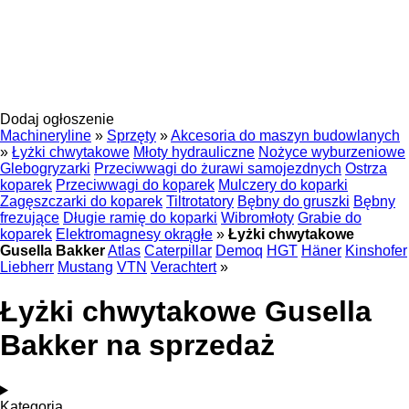
Dodaj ogłoszenie
Machineryline
»
Sprzęty
»
Akcesoria do maszyn budowlanych
»
Łyżki chwytakowe
Młoty hydrauliczne
Nożyce wyburzeniowe
Glebogryzarki
Przeciwwagi do żurawi samojezdnych
Ostrza
koparek
Przeciwwagi do koparek
Mulczery do koparki
Zagęszczarki do koparek
Tiltrotatory
Bębny do gruszki
Bębny
frezujące
Długie ramię do koparki
Wibromłoty
Grabie do
koparek
Elektromagnesy okrągłe
»
Łyżki chwytakowe
Gusella Bakker
Atlas
Caterpillar
Demoq
HGT
Häner
Kinshofer
Liebherr
Mustang
VTN
Verachtert
»
Łyżki chwytakowe Gusella
Bakker na sprzedaż
Kategoria