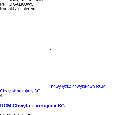
PPHU GAŁKOWSKI
Kontakt z dealerem
nowy łyżka chwytakowa RCM
Chwytak sortujący SG
4
RCM Chwytak sortujący SG