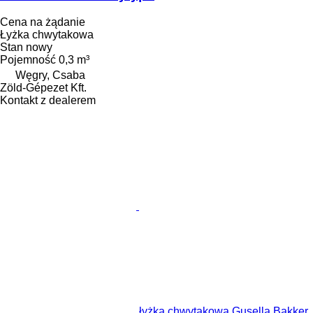
Cena na żądanie
Łyżka chwytakowa
Stan
nowy
Pojemność
0,3 m³
Węgry, Csaba
Zöld-Gépezet Kft.
Kontakt z dealerem
łyżka chwytakowa Gusella Bakker