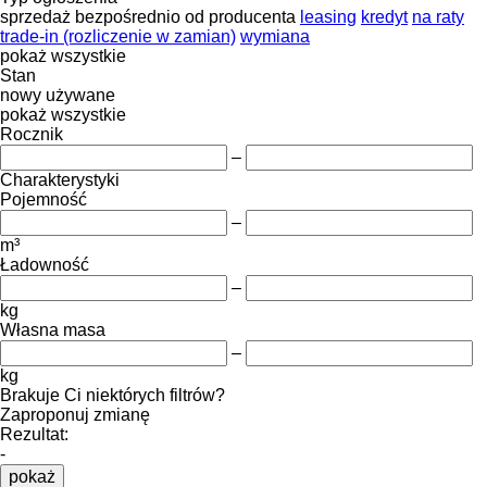
sprzedaż
bezpośrednio od producenta
leasing
kredyt
na raty
trade-in (rozliczenie w zamian)
wymiana
pokaż wszystkie
Stan
nowy
używane
pokaż wszystkie
Rocznik
–
Charakterystyki
Pojemność
–
m³
Ładowność
–
kg
Własna masa
–
kg
Brakuje Ci niektórych filtrów?
Zaproponuj zmianę
Rezultat:
-
pokaż