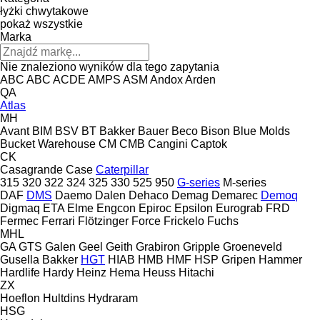
łyżki chwytakowe
pokaż wszystkie
Marka
Nie znaleziono wyników dla tego zapytania
ABC
ABC
ACDE
AMPS
ASM
Andox
Arden
QA
Atlas
MH
Avant
BIM
BSV
BT
Bakker
Bauer
Beco
Bison
Blue Molds
Bucket Warehouse
CM
CMB
Cangini
Captok
CK
Casagrande
Case
Caterpillar
315
320
322
324
325
330
525
950
G-series
M-series
DAF
DMS
Daemo
Dalen
Dehaco
Demag
Demarec
Demoq
Digmaq
ETA
Elme
Engcon
Epiroc
Epsilon
Eurograb
FRD
Fermec
Ferrari
Flötzinger
Force
Frickelo
Fuchs
MHL
GA
GTS
Galen
Geel
Geith
Grabiron
Gripple
Groeneveld
Gusella Bakker
HGT
HIAB
HMB
HMF
HSP Gripen
Hammer
Hardlife
Hardy
Heinz
Hema
Heuss
Hitachi
ZX
Hoeflon
Hultdins
Hydraram
HSG