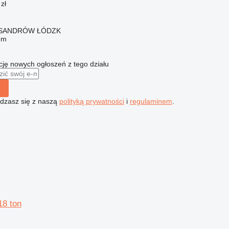
zł
EKSANDRÓW ŁÓDZK
em
ę nowych ogłoszeń z tego działu
gadzasz się z naszą
polityką prywatności
i
regulaminem
.
18 ton