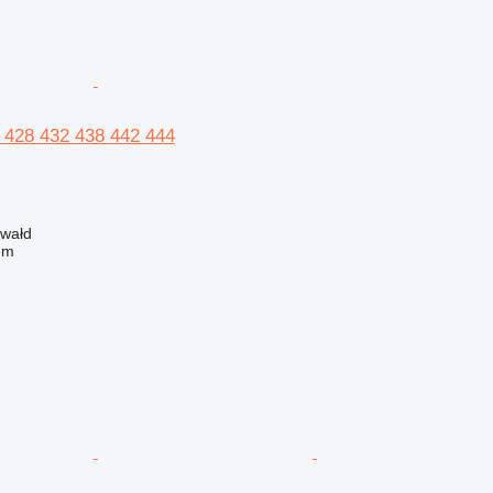
6 428 432 438 442 444
zwałd
em