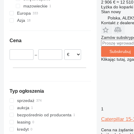
2 906 €
≈ 12 510 
mazowieckie
Pińczów
326
325B
Łyżka do koparki
Stan
nowy
Europa
Mińsk Mazowiecki
329
325C
326D
Polska, AL
Azja
Holandia
330
325D
329D
Kontakt z dealer
Niemcy
Turcja
336
325F
330C
Estonia
Chiny
340
330D
336D
Zamów subskrypcj
Cena
Francja
345
330F
340F
Włochy
349
330GC
345D
Subskrubuj
–
Hiszpania
350
349DL
Klikając tutaj, z
Czechy
365
Belgia
374
pokaż wszystkie
390
395
Typ ogłoszenia
416
420
sprzedaż
428
aukcja
1
432
428D
bezpośrednio od producenta
Caterpillar 15-
438
428E
432E
leasing
444
428F
432F
kredyt
Cena na żądanie