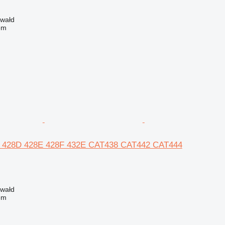
zwałd
em
16 428D 428E 428F 432E CAT438 CAT442 CAT444
zwałd
em