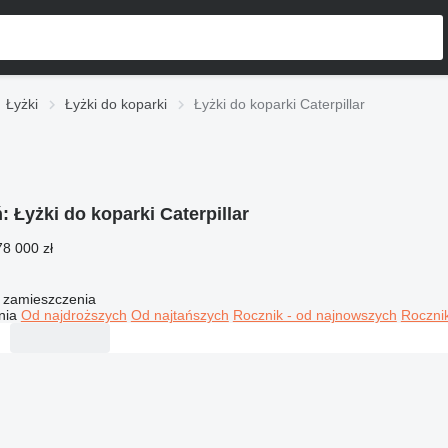
Łyżki
Łyżki do koparki
Łyżki do koparki Caterpillar
ń:
Łyżki do koparki Caterpillar
78 000 zł
 zamieszczenia
nia
Od najdroższych
Od najtańszych
Rocznik - od najnowszych
Rocznik