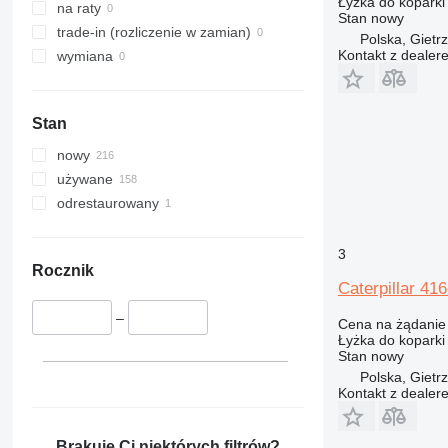
Łyżka do koparki
DE
na raty
Stan
nowy
F-series
trade-in (rozliczenie w zamian)
Polska, Gietr
M-series
Kontakt z dealer
wymiana
V-series
M315
M316
Stan
M318
M320
nowy
M322
używane
odrestaurowany
3
Rocznik
Caterpillar 4
–
Cena na żądanie
Łyżka do koparki
Stan
nowy
Polska, Gietr
Kontakt z dealer
Brakuje Ci niektórych filtrów?