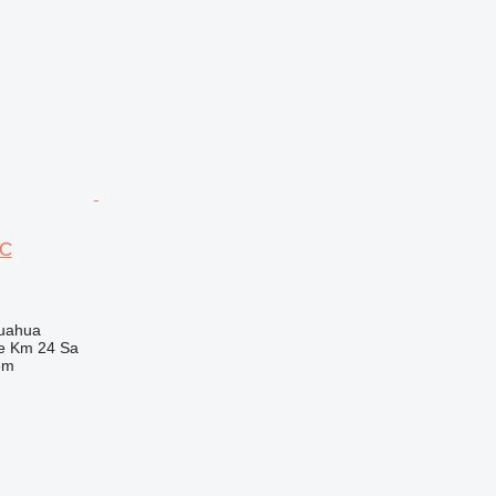
0C
huahua
e Km 24 Sa
em