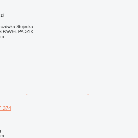
zł
zczówka Stojecka
S PAWEŁ PADZIK
em
T 374
g
em