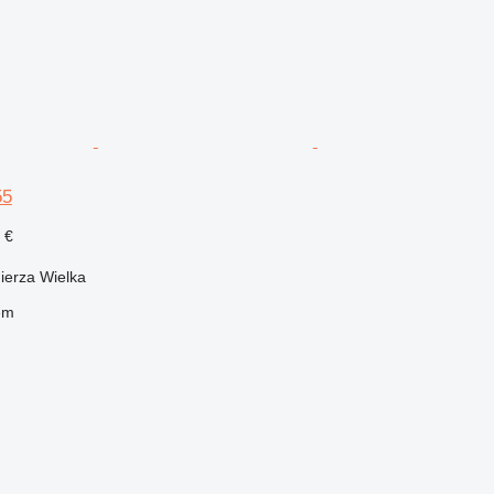
55
 €
ierza Wielka
em