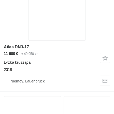
Atlas DN3-17
11 600 €
≈ 49 950 zł
Łyżka krusząca
2018
Niemcy, Lauenbrück